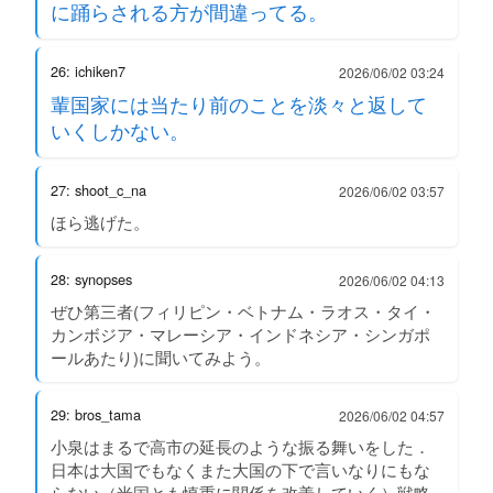
に踊らされる方が間違ってる。
26: ichiken7
2026/06/02 03:24
輩国家には当たり前のことを淡々と返して
いくしかない。
27: shoot_c_na
2026/06/02 03:57
ほら逃げた。
28: synopses
2026/06/02 04:13
ぜひ第三者(フィリピン・ベトナム・ラオス・タイ・
カンボジア・マレーシア・インドネシア・シンガポ
ールあたり)に聞いてみよう。
29: bros_tama
2026/06/02 04:57
小泉はまるで高市の延長のような振る舞いをした．
日本は大国でもなくまた大国の下で言いなりにもな
らない（米国とも慎重に関係を改善していく）戦略