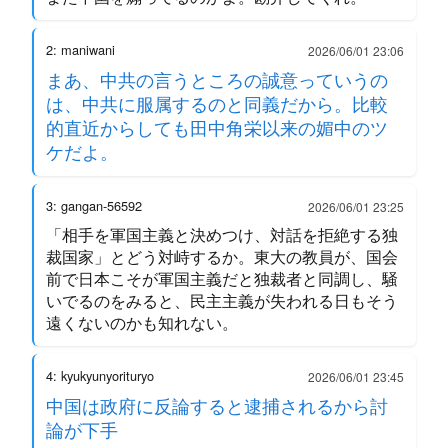
2: maniwani
2026/06/01 23:06
まあ、中共の言うところの誠意っていうの
は、中共に服属するのと同義だから。比較
的直近からしても田中角栄以来の媚中のツ
ケだよ。
3: gangan-56592
2026/06/01 23:25
「相手を軍国主義と決めつけ、対話を拒絶する独
裁国家」とどう対峙するか。東大の教員が、国会
前で日本こそが軍国主義だと独裁者と同調し、騒
いでるのをみると、民主主義が失われる日もそう
遠くないのかも知れない。
4: kyukyunyorituryo
2026/06/01 23:45
中国は政府に反論すると逮捕されるから討
論が下手