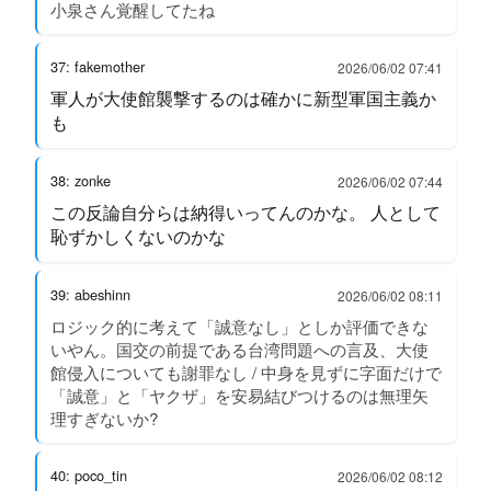
小泉さん覚醒してたね
37: fakemother
2026/06/02 07:41
軍人が大使館襲撃するのは確かに新型軍国主義か
も
38: zonke
2026/06/02 07:44
この反論自分らは納得いってんのかな。 人として
恥ずかしくないのかな
39: abeshinn
2026/06/02 08:11
ロジック的に考えて「誠意なし」としか評価できな
いやん。国交の前提である台湾問題への言及、大使
館侵入についても謝罪なし / 中身を見ずに字面だけで
「誠意」と「ヤクザ」を安易結びつけるのは無理矢
理すぎないか?
40: poco_tin
2026/06/02 08:12