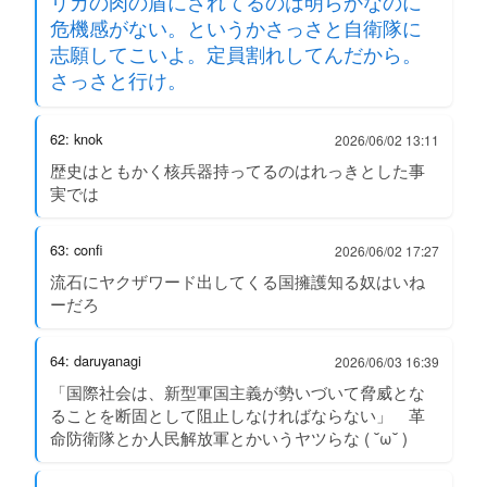
リカの肉の盾にされてるのは明らかなのに
危機感がない。というかさっさと自衛隊に
志願してこいよ。定員割れしてんだから。
さっさと行け。
62: knok
2026/06/02 13:11
歴史はともかく核兵器持ってるのはれっきとした事
実では
63: confi
2026/06/02 17:27
流石にヤクザワード出してくる国擁護知る奴はいね
ーだろ
64: daruyanagi
2026/06/03 16:39
「国際社会は、新型軍国主義が勢いづいて脅威とな
ることを断固として阻止しなければならない」 革
命防衛隊とか人民解放軍とかいうヤツらな ( ˘ω˘ )