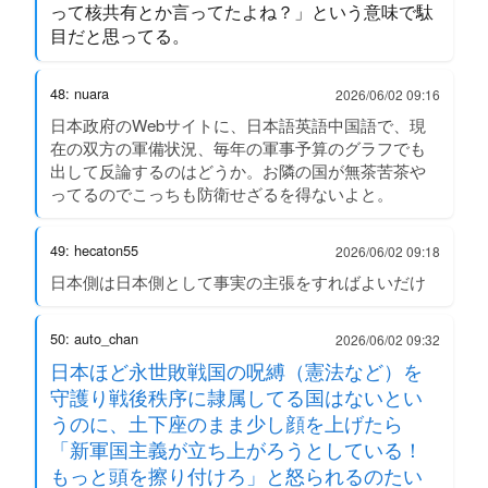
って核共有とか言ってたよね？」という意味で駄
目だと思ってる。
48: nuara
2026/06/02 09:16
日本政府のWebサイトに、日本語英語中国語で、現
在の双方の軍備状況、毎年の軍事予算のグラフでも
出して反論するのはどうか。お隣の国が無茶苦茶や
ってるのでこっちも防衛せざるを得ないよと。
49: hecaton55
2026/06/02 09:18
日本側は日本側として事実の主張をすればよいだけ
50: auto_chan
2026/06/02 09:32
日本ほど永世敗戦国の呪縛（憲法など）を
守護り戦後秩序に隷属してる国はないとい
うのに、土下座のまま少し顔を上げたら
「新軍国主義が立ち上がろうとしている！
もっと頭を擦り付けろ」と怒られるのたい