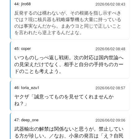
44: jiro68
2026/06/02 08:43
反発するのは構わないが、その根拠を指し示すべき
では？現に核兵器も戦略爆撃機も大量に持っている
のは事実なんだから。まあウヨと同じで正しいこと
を言われたら逆上するんだよな。
45: coper
2026/06/02 08:48
いつものしっぺ返し戦術。次の対応は国内世論へ
の見栄えだけでなく、相手と自分の手持ちのカー
ドのことも考えよう。
46: toria_ezu1
2026/06/02 08:57
ヤクザ「誠意ってものを見せてくれませんか
ね？」
47: deep_one
2026/06/02 09:06
武器輸出の解禁は関係ないと思うが。禁止してい
る方が珍しい。／なお、小泉の発言は「え？自民