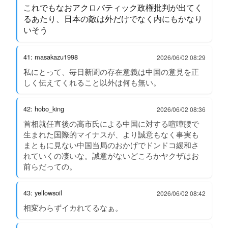
これでもなおアクロバティック政権批判が出てく
るあたり、日本の敵は外だけでなく内にもかなり
いそう
41: masakazu1998
2026/06/02 08:29
私にとって、毎日新聞の存在意義は中国の意見を正
しく伝えてくれること以外は何も無い。
42: hobo_king
2026/06/02 08:36
首相就任直後の高市氏による中国に対する喧嘩腰で
生まれた国際的マイナスが、より誠意もなく事実も
まともに見ない中国当局のおかげでドンドコ緩和さ
れていくの凄いな。誠意がないどころかヤクザはお
前らだっての。
43: yellowsoil
2026/06/02 08:42
相変わらずイカれてるなぁ。