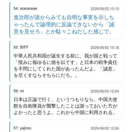
54: aceraceae
2026/06/02 10:15
進次郎が誰からみても自明な事実を示しち
ゃったんで論理的に反論できないから「誠
意を見せろ」とか駄々こねだした感じで。
55: BIFF
2026/06/02 10:18
中華人民共和国が誕生する前に、我が国と戦って
「恨みに報ゆるに徳を以てす」と日本の戦争責任
を不問にしてくれた国があったんだよ。「誠意」
を尽くすならそちらにだろ。。
56: rci
2026/06/02 10:24
日本は正論で行く、というつもりなら、中国大使
館を自衛隊員が襲撃したことは謝っておいた方が
よかったと思うよ。これから中国に利用される。
57: yajicco
2026/06/02 10:24