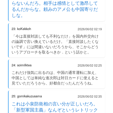
らないんだろ。相手は感情として激昂して
るんだからな。頼みのアメ公も中国寄りだ
しな。
23: koKekkoh
2026/06/02 02:19
「今は直接対談しても不利なだけ」を国内外交向け
の論調で言い換えているだけ。「直接対談したくな
いです」には間違いないだろうから、そこからどう
いうアプローチを取るべきか．という話かと。
24: soimilktea
2026/06/02 02:25
これだけ強気に出るのは、中国の通常運転に加え、
中国としては単純な進次郎は対日カードに使えると
見ていただろうから、好都合だったんだろうね。
25: gomikakuzusama
2026/06/02 02:35
これは小泉防衛相の言い分が正しいだろ。
「新型軍国主義」なんぞというレトリック