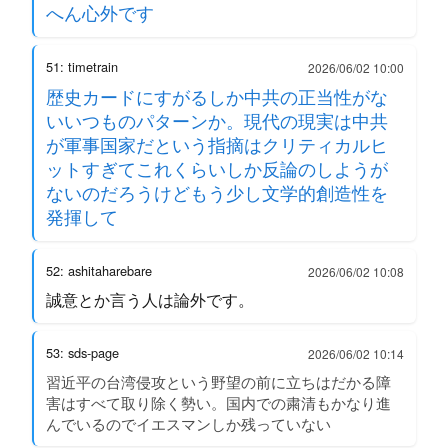
へん心外です
51: timetrain
2026/06/02 10:00
歴史カードにすがるしか中共の正当性がな
いいつものパターンか。現代の現実は中共
が軍事国家だという指摘はクリティカルヒ
ットすぎてこれくらいしか反論のしようが
ないのだろうけどもう少し文学的創造性を
発揮して
52: ashitaharebare
2026/06/02 10:08
誠意とか言う人は論外です。
53: sds-page
2026/06/02 10:14
習近平の台湾侵攻という野望の前に立ちはだかる障
害はすべて取り除く勢い。国内での粛清もかなり進
んでいるのでイエスマンしか残っていない