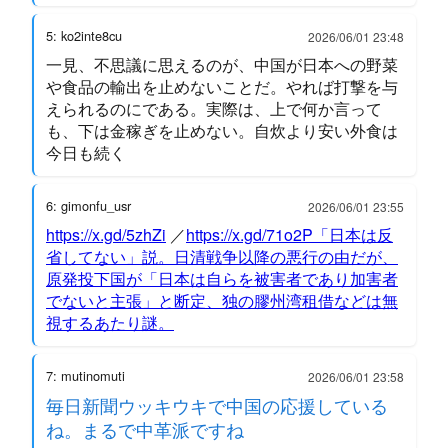
5: ko2inte8cu
2026/06/01 23:48
一見、不思議に思えるのが、中国が日本への野菜
や食品の輸出を止めないことだ。やれば打撃を与
えられるのにである。実際は、上で何か言って
も、下は金稼ぎを止めない。自炊より安い外食は
今日も続く
6: gimonfu_usr
2026/06/01 23:55
https://x.gd/5zhZi
／
https://x.gd/71o2P「日本は反
省してない」説。日清戦争以降の悪行の由だが、
原発投下国が「日本は自らを被害者であり加害者
でないと主張」と断定、独の膠州湾租借などは無
視するあたり謎。
7: mutinomuti
2026/06/01 23:58
毎日新聞ウッキウキで中国の応援している
ね。まるで中革派ですね