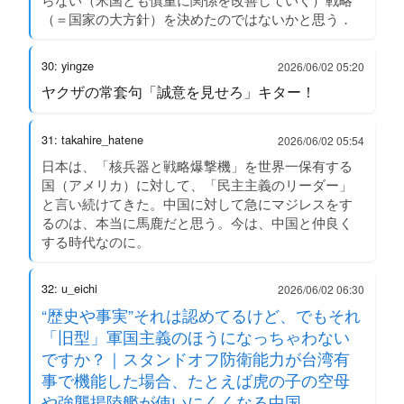
（＝国家の大方針）を決めたのではないかと思う．
30: yingze
2026/06/02 05:20
ヤクザの常套句「誠意を見せろ」キター！
31: takahire_hatene
2026/06/02 05:54
日本は、「核兵器と戦略爆撃機」を世界一保有する
国（アメリカ）に対して、「民主主義のリーダー」
と言い続けてきた。中国に対して急にマジレスをす
るのは、本当に馬鹿だと思う。今は、中国と仲良く
する時代なのに。
32: u_eichi
2026/06/02 06:30
“歴史や事実”それは認めてるけど、でもそれ
「旧型」軍国主義のほうになっちゃわない
ですか？｜スタンドオフ防衛能力が台湾有
事で機能した場合、たとえば虎の子の空母
や強襲揚陸艦が使いにくくなる中国。