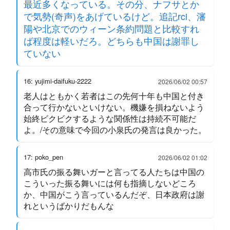
最近多くなっている。その分、ナフサとか
で気勢(奇声)をあげているけど。追記rci、瀋
陽や北京でのウィーン条約問題と比較すれ
ば程度は軽いだろ。どちらも中国は謝罪し
ていない
16: yujimi-daifuku-2222
2026/06/02 00:57
老人はともかく若者はこの先何十年も中国と付き
合って行かないといけない。機嫌を損ねないよう
始終ビクビクするような関係性は持続不可能だ
よ。/その意味で今回の小泉氏の発言は良かった。
17: poko_pen
2026/06/02 01:02
高市氏の振る舞いガーと言ってる人たちは中国の
こういった振る舞いには何も指摘しないどころ
か、中国がこう言っているんだぞ、日本政府は謝
れというばかりだもんな