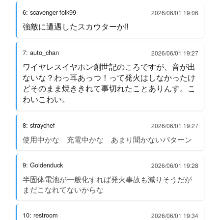
6: scavenger-folk99
2026/06/01 19:06
強敵に遭遇したスカウターか‼︎
7: auto_chan
2026/06/01 19:27
ワイヤレスイヤホン創世記のころですが、音が出
ないな？わっ耳あっつ！って発火はしなかったけ
どそのまま焼ききれて事切れたことありんす。こ
わいこわい。
8: straychef
2026/06/01 19:27
使用中かな 充電中かな あまり聞かないパターン
9: Goldenduck
2026/06/01 19:28
半固体電池が一般化すれば発火事故も減りそうだが
まだこなれてないからな
10: restroom
2026/06/01 19:34