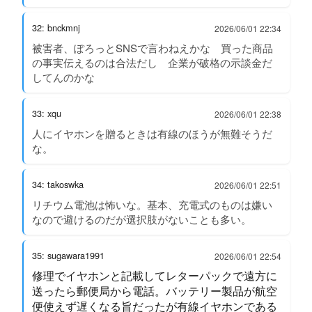
32: bnckmnj
2026/06/01 22:34
被害者、ぽろっとSNSで言わねえかな 買った商品
の事実伝えるのは合法だし 企業が破格の示談金だ
してんのかな
33: xqu
2026/06/01 22:38
人にイヤホンを贈るときは有線のほうが無難そうだ
な。
34: takoswka
2026/06/01 22:51
リチウム電池は怖いな。基本、充電式のものは嫌い
なので避けるのだが選択肢がないことも多い。
35: sugawara1991
2026/06/01 22:54
修理でイヤホンと記載してレターパックで遠方に
送ったら郵便局から電話。バッテリー製品が航空
便使えず遅くなる旨だったが有線イヤホンである