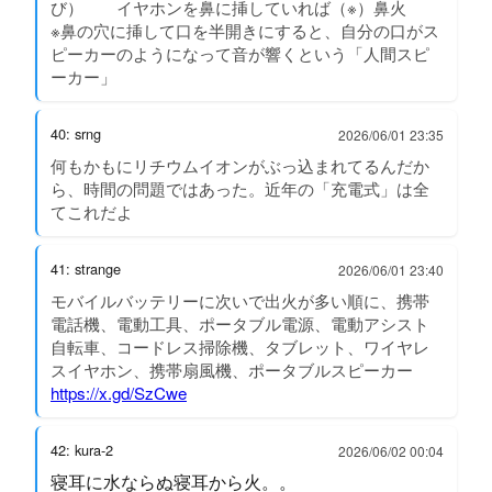
び） イヤホンを鼻に挿していれば（※）鼻火
※鼻の穴に挿して口を半開きにすると、自分の口がス
ピーカーのようになって音が響くという「人間スピ
ーカー」
40: srng
2026/06/01 23:35
何もかもにリチウムイオンがぶっ込まれてるんだか
ら、時間の問題ではあった。近年の「充電式」は全
てこれだよ
41: strange
2026/06/01 23:40
モバイルバッテリーに次いで出火が多い順に、携帯
電話機、電動工具、ポータブル電源、電動アシスト
自転車、コードレス掃除機、タブレット、ワイヤレ
スイヤホン、携帯扇風機、ポータブルスピーカー
https://x.gd/SzCwe
42: kura-2
2026/06/02 00:04
寝耳に水ならぬ寝耳から火。。