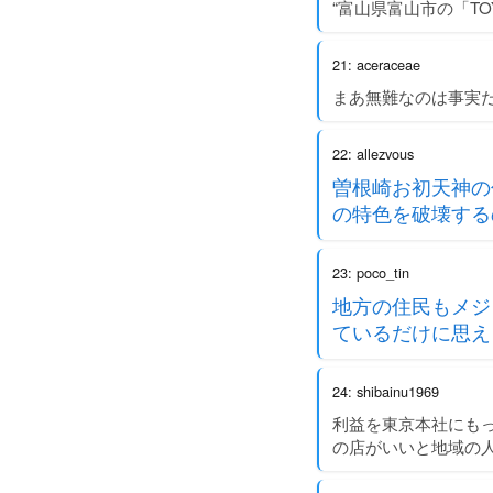
“富山県富山市の「T
21: aceraceae
まあ無難なのは事実
22: allezvous
曽根崎お初天神の
の特色を破壊する
23: poco_tin
地方の住民もメジ
ているだけに思え
24: shibainu1969
利益を東京本社にも
の店がいいと地域の