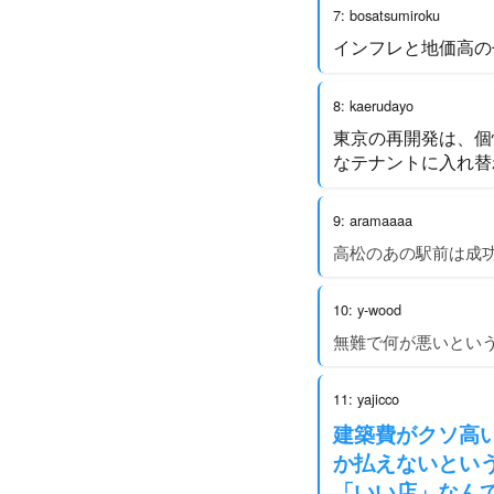
7: bosatsumiroku
インフレと地価高の
8: kaerudayo
東京の再開発は、個
なテナントに入れ替
9: aramaaaa
高松のあの駅前は成
10: y-wood
無難で何が悪いとい
11: yajicco
建築費がクソ高
か払えないとい
「いい店」なん