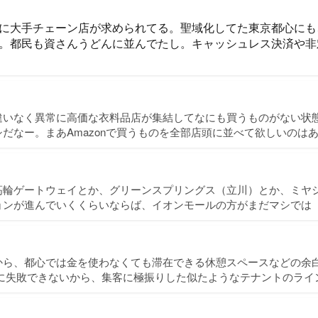
に大手チェーン店が求められてる。聖域化してた東京都心にも
。都民も資さんうどんに並んでたし。キャッシュレス決済や非
違いなく異常に高価な衣料品店が集結してなにも買うものがない状
だなー。まあAmazonで買うものを全部店頭に並べて欲しいのは
高輪ゲートウェイとか、グリーンスプリングス（立川）とか、ミヤ
ョンが進んでいくくらいならば、イオンモールの方がまだマシでは
から、都心では金を使わなくても滞在できる休憩スペースなどの余
対に失敗できないから、集客に極振りした似たようなテナントのライ