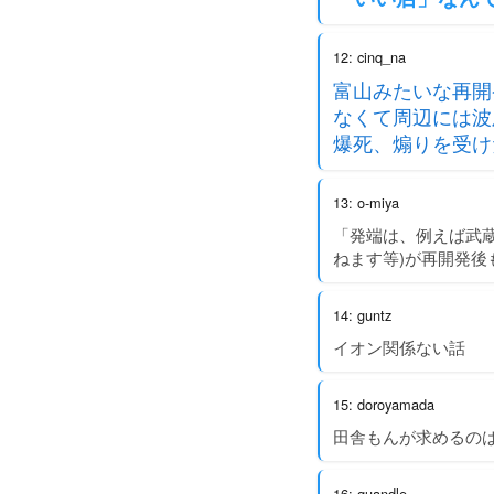
12: cinq_na
富山みたいな再開
なくて周辺には波
爆死、煽りを受け
13: o-miya
「発端は、例えば武
ねます等)が再開発
14: guntz
イオン関係ない話
15: doroyamada
田舎もんが求めるの
16: quandle