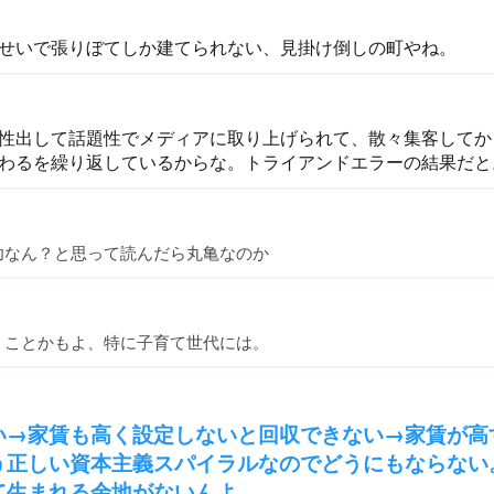
せいで張りぼてしか建てられない、見掛け倒しの町やね。
性出して話題性でメディアに取り上げられて、散々集客してか
わるを繰り返しているからな。トライアンドエラーの結果だと
功なん？と思って読んだら丸亀なのか
うことかもよ、特に子育て世代には。
い→家賃も高く設定しないと回収できない→家賃が高
う正しい資本主義スパイラルなのでどうにもならない
て生まれる余地がないんよ