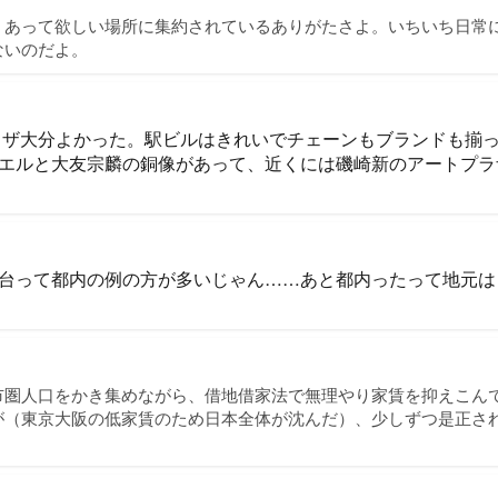
、あって欲しい場所に集約されているありがたさよ。いちいち日常
ないのだよ。
ラザ大分よかった。駅ビルはきれいでチェーンもブランドも揃
エルと大友宗麟の銅像があって、近くには磯崎新のアートプラ
台って都内の例の方が多いじゃん……あと都内ったって地元は
市圏人口をかき集めながら、借地借家法で無理やり家賃を抑えこん
が（東京大阪の低家賃のため日本全体が沈んだ）、少しずつ是正さ