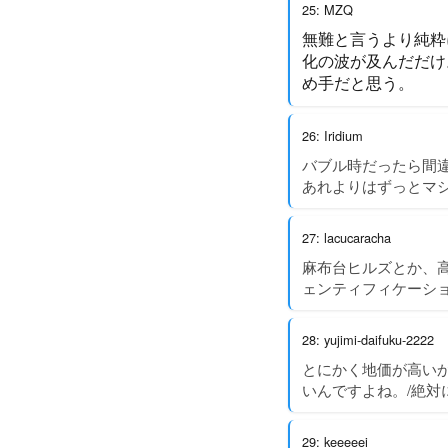
25: MZQ
無難と言うより純粋
化の波が及んだだけ
め手だと思う。
26: Iridium
バブル時だったら間
あれよりはずっとマシ
27: lacucaracha
麻布台ヒルズとか、
ェンティフィケーシ
28: yujimi-daifuku-2222
とにかく地価が高い
いんですよね。/絶
29: keeeeei