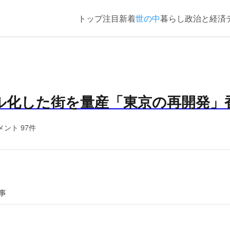
トップ
注目
新着
世の中
暮らし
政治と経済
ル化した街を量産「東京の再開発」
メント 97件
事