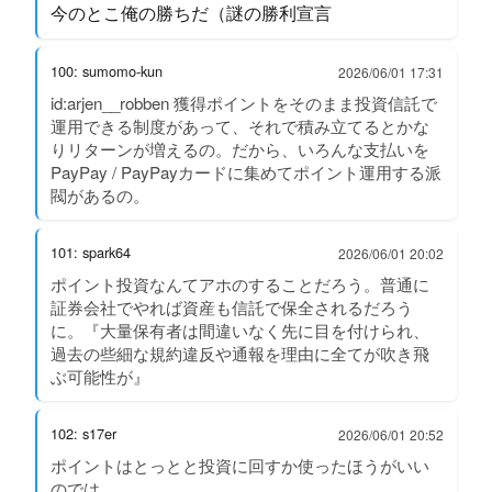
今のとこ俺の勝ちだ（謎の勝利宣言
100: sumomo-kun
2026/06/01 17:31
id:arjen__robben 獲得ポイントをそのまま投資信託で
運用できる制度があって、それで積み立てるとかな
りリターンが増えるの。だから、いろんな支払いを
PayPay / PayPayカードに集めてポイント運用する派
閥があるの。
101: spark64
2026/06/01 20:02
ポイント投資なんてアホのすることだろう。普通に
証券会社でやれば資産も信託で保全されるだろう
に。『大量保有者は間違いなく先に目を付けられ、
過去の些細な規約違反や通報を理由に全てが吹き飛
ぶ可能性が』
102: s17er
2026/06/01 20:52
ポイントはとっとと投資に回すか使ったほうがいい
のでは