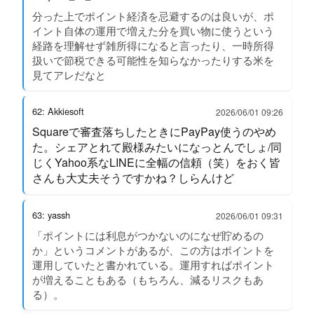
分った上でポイント経済を忌避するのは良いが、ポ
イント自体の運用で増えた分を買い物に使うという
経路を理解せず雑所得になると言ったり、一時所得
扱いで節税できる可能性を知らなかったりする米を
見てアレだなと
62: Akkiesoft
2026/06/01 09:26
Squareで審査落ちしたときにPayPay使うのやめ
た。シェアとれて殿様みたいになっとんでしょ/同
じくYahoo系なLINEに全幅の信頼（笑）をおく皆
さんも大丈夫そうですかね？しらんけど
63: yassh
2026/06/01 09:31
「ポイントには利息がつかないのになぜ貯めるの
か」というコメントがあるが、この方はポイントを
運用していたと書かれている。運用すればポイント
が増えることもある（もちろん、減るリスクもあ
る）。