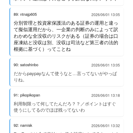
89: ntnajp605
2026/06/01 13:05
分別管理と投資家保護法のある証券の運用と違っ
て擬似運用だから、一企業の判断のみによって訳
わかめな全没収のリスクがある（証券の場合は口
座凍結と没収は別、没収は司法など第三者の法的
根拠に基づく）ってことね
90: satoshinbo
2026/06/01 13:05
だからpaypayなんて使うなと…言ってないがやっぱ
りね。
91: pikopikopan
2026/06/01 13:18
利用制限って何してたんだろ？？／ポイントはすぐ
使うにしてるのでほぼ残ってないわ
92: namisk
2026/06/01 13:32