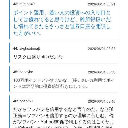
43: raimon49
2026/06/01 08:21
ポイント運用、若い人の投資への入り口と
しては優れてると思うけど、雑所得扱いだ
し慣れてきたらさっさと証券口座を開設し
た方がいい。
44: akghuaiooajt
2026/06/01 08:23
リスク山盛りnisaだよな
45: honeybe
2026/06/01 08:33
100万ポイントとかすごいなー(棒 / クレカ利用でポイ
ントは定期的に投資信託行きにしてる。
46: rider250
2026/06/01 08:40
だからソフバンを信用するなと言うのだ。なぜ孫
正義＝ソフバンを信用するのか理解に苦しむ。俺
がソフバン・Yahoo!関係で利用するのはごくたま
にYahoo!ショッピングのみ。他は一切関係を持た