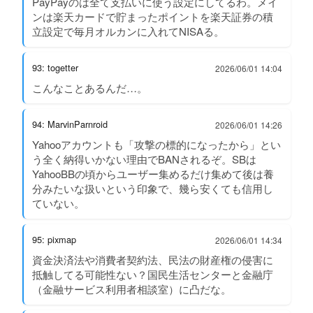
PayPayのは全て支払いに使う設定にしてるわ。メイ
ンは楽天カードで貯まったポイントを楽天証券の積
立設定で毎月オルカンに入れてNISAる。
93: togetter
2026/06/01 14:04
こんなことあるんだ…。
94: MarvinParnroid
2026/06/01 14:26
Yahooアカウントも「攻撃の標的になったから」とい
う全く納得いかない理由でBANされるぞ。SBは
YahooBBの頃からユーザー集めるだけ集めて後は養
分みたいな扱いという印象で、幾ら安くても信用し
ていない。
95: pixmap
2026/06/01 14:34
資金決済法や消費者契約法、民法の財産権の侵害に
抵触してる可能性ない？国民生活センターと金融庁
（金融サービス利用者相談室）に凸だな。