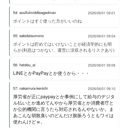
54: soulfulmiddleagedman
2026/06/01 09:01
ポイントはすぐ使った方がいいのね
55: sakidatsumono
2026/06/01 09:04
ポイントは貯めてはいけないことが経済学的にも明
らか(利息はつかない、運営に没収されるリスクあり)
56: hatebu_ai
2026/06/01 09:06
LINEとかPayPayとか使うから・・・
57: nakamura-kenichi
2026/06/01 09:10
厚労省が正にpaypayとか事例にして給与のデジタ
ル払いとか進めてんやから厚労省とか消費者庁と
か公的機関に言うたら対応されるんやないか。ま
あこんな胡散臭いのどんだけ旗振ろうともワイは
使わんけどｗ。