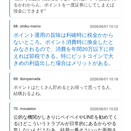
るかわからん。ポイントを一度証券にしてしまえば
現金にできます”
68: otoku-memo
2026/06/01 10:12
ポイント運用の旨味は利確時に税金かから
ないところ。ポイント消費時に換金したと
みなされるので、消費を年間20万以下に抑
えれば節税できる。特にビットコインで大
きめの利益出した場合はメリットがある。
69: doroyamada
2026/06/01 10:18
ポイントはたくさん貯めるとお得って思ってる人、
結構おるよね。
70: mouseion
2026/06/01 10:22
公的な機関がしきりにペイペイやLINEを勧めてく
るけどこういうトラブルが日常的にあるからやる
気しないんだよなあ。結局一番そういった面倒さ