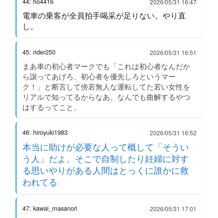
44: ho4416
2026/05/31 16:47
電車の乗客が全員拍手喝采が足りない。やり直
し。
45: rider250
2026/05/31 16:51
まあ車の初心者マークでも「これは初心者なんだか
ら譲ってあげろ、初心者を優先しろというマー
ク！」と断言して傍若無人な運転してた若い女性を
リアルで知ってるからなあ、なんでも曲解するやつ
はするってこと。
46: hiroyuki1983
2026/05/31 16:52
本当に助けが必要な人って概して「そうい
う人」だよ。そこで自制したり妊婦に対す
る思いやりがある人間はとっくに誰かに救
われてる
47: kawai_masanori
2026/05/31 17:01