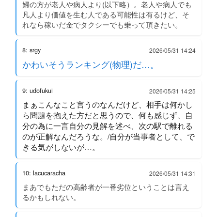
婦の方が老人や病人より(以下略）。老人や病人でも
凡人より価値を生む人である可能性は有るけど、そ
れなら稼いだ金でタクシーでも乗って頂きたい。
8: srgy
2026/05/31 14:24
かわいそうランキング(物理)だ…。
9: udofukui
2026/05/31 14:25
まぁこんなこと言うのなんだけど、相手は何かし
ら問題を抱えた方だと思うので、何も感じず、自
分の為に一言自分の見解を述べ、次の駅で離れる
のが正解なんだろうな。/自分が当事者として、で
きる気がしないが…。
10: lacucaracha
2026/05/31 14:31
まあでもただの高齢者が一番劣位ということは言え
るかもしれない。