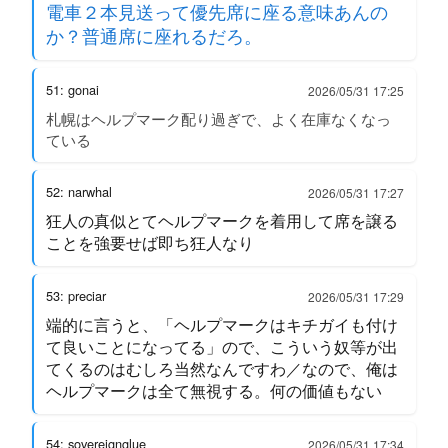
電車２本見送って優先席に座る意味あんの
か？普通席に座れるだろ。
51: gonai
2026/05/31 17:25
札幌はヘルプマーク配り過ぎで、よく在庫なくなっ
ている
52: narwhal
2026/05/31 17:27
狂人の真似とてヘルプマークを着用して席を譲る
ことを強要せば即ち狂人なり
53: preciar
2026/05/31 17:29
端的に言うと、「ヘルプマークはキチガイも付け
て良いことになってる」ので、こういう奴等が出
てくるのはむしろ当然なんですわ／なので、俺は
ヘルプマークは全て無視する。何の価値もない
54: sovereignglue
2026/05/31 17:34