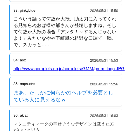
33: pinkyblue
2026/05/31 15:50
こういう話って何故か大抵、助太刀に入ってくれ
る見知らぬおば様や爺さんが登場しますね。そし
て何故か大抵の場合「アンタ！～するんじゃない
よ！」みたいなやや下町風の粗野な口調で一喝。
で、スカッと……
34: aox
2026/05/31 15:53
http://www.complets.co.jp/complets/GMM/gmm_logo.JPG
35: napsucks
2026/05/31 15:56
まあ、たしかに何らかのヘルプを必要とし
ている人に見えるなｗ
36: akiat
2026/05/31 16:03
マタニティマークの幸せそうなデザインは変えた方
がいいと思う