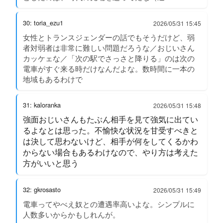
30: toria_ezu1
2026/05/31 15:45
女性とトランスジェンダーの話でもそうだけど、弱
者対弱者は非常に難しい問題だろうな／おじいさん
カッケェな／「次の駅でさっさと降りる」のは次の
電車がすぐ来る時だけなんだよな。数時間に一本の
地域もあるわけで
31: kaloranka
2026/05/31 15:48
強面おじいさんもたぶん相手を見て強気に出てい
るよなとは思った。不愉快な状況を甘受すべきと
は決して思わないけど、相手が何をしてくるかわ
からない場合もあるわけなので、やり方は考えた
方がいいと思う
32: gkrosasto
2026/05/31 15:49
電車ってやべえ奴との遭遇率高いよな。シンプルに
人数多いからかもしれんが。