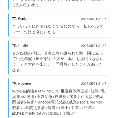
てたの思い出す。
77: Kenju
2026/05/31 21:35
こういう人に絡まれなくて済むのなら、私もヘルプ
マーク付けときたいかも
78: j_naito
2026/05/31 21:37
妻が妊婦の時に、若者に席を譲られた際、隣に立っ
ていた年配（5~60代）の方が「私にも席譲りなさい
よー」と大声を出し、一同唖然としたことがあった
なぁ。
79: eroyama
2026/05/31 21:47
yの社会的強さrankingでは, 重度身体障害者>妊娠>乳
児連>幼児連>不妊治療>癌透析>70歳↑>1人親>被爆
関係者>共働きoneope育児>深夜残業>social worker>
若者♀>学問従事者>若者♂>紳士>中年♀>中年♂
故,help markは確かに妊娠より強.／