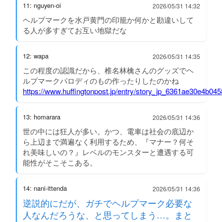
11: nguyen-oi
2026/05/31 14:32
ヘルプマークを水戸黄門の印籠か何かと勘違いして
る人が多すぎてお互い地獄だな
12: wapa
2026/05/31 14:35
この程度の認識だから、椎名林檎さんのグッズでヘ
ルプマークパロディのもの作ったりしたのかね
https://www.huffingtonpost.jp/entry/story_jp_6361ae30e4b0
13: homarara
2026/05/31 14:36
世の中には狂人が多い。かつ、電車は社会の底辺か
ら上辺まで満遍なく利用するため、『マナー？何そ
れ美味しいの？』レベルのモンスターと遭遇する可
能性がそこそこある。
14: nani-ittenda
2026/05/31 14:36
逆説的にだが、ガチでヘルプマーク必要な
人なんだろうな、と思ってしまう…。まと