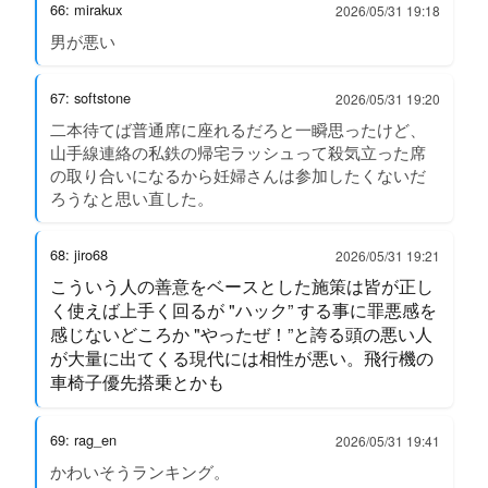
66: mirakux
2026/05/31 19:18
男が悪い
67: softstone
2026/05/31 19:20
二本待てば普通席に座れるだろと一瞬思ったけど、
山手線連絡の私鉄の帰宅ラッシュって殺気立った席
の取り合いになるから妊婦さんは参加したくないだ
ろうなと思い直した。
68: jiro68
2026/05/31 19:21
こういう人の善意をベースとした施策は皆が正し
く使えば上手く回るが "ハック” する事に罪悪感を
感じないどころか "やったぜ！”と誇る頭の悪い人
が大量に出てくる現代には相性が悪い。飛行機の
車椅子優先搭乗とかも
69: rag_en
2026/05/31 19:41
かわいそうランキング。