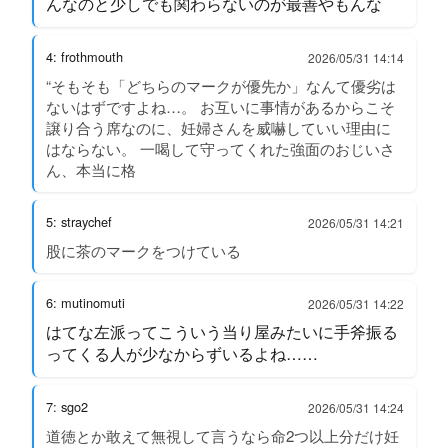
んなのと少しでも関わらないのが最善やもんな
4: frothmouth
2026/05/31 14:14
“そもそも「どちらのマークが優先か」なんて優劣は
ないはずですよね…。 お互いに事情があるからこそ
譲り合う席なのに、妊婦さんを威嚇していい理由に
はならない。 一喝して守ってくれた強面のおじいさ
ん、本当に格
5: straychef
2026/05/31 14:21
股に茶のマークをつけている
6: mutinomuti
2026/05/31 14:22
はてな左派ってこういう当り屋みたいに手斧振る
ってくる人が少なからずいるよね……
7: sgo2
2026/05/31 14:24
道徳とか敢えて無視して言うなら命2つ以上分だけ妊