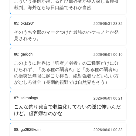
こういう事例が起こるたび部外者が犯人探し＆模擬
裁判。海外なら毎日口論でそれが当然
85: okaz931
2026/05/31 23:32
そのうち全部のマークつけた最強のバケモノとか発
見されそう。
86: gaikichi
2026/06/01 00:10
このように世界は「強者／弱者」の二種類だけに分
けられず、「ある種の弱者A」と「ある種の弱者B」
の衝突は無限に起こり得る。絶対強者などいない方
がむしろ健全（長期的視野では自然界もそう）
87: kalmalogy
2026/06/01 00:21
こんな釣り発言で収益化してないの逆に怖いんだ
けど。虚言癖なのかな
88: go2929kom
2026/06/01 00:33