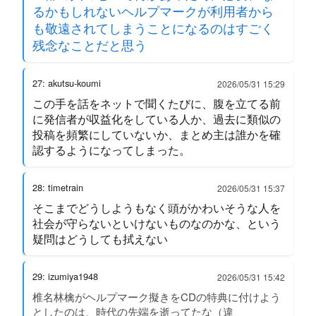
るかもしれないヘルプマークが利用者から
も敬遠されてしまうことになるのはすごく
残念なことだと思う
27: akutsu-koumi
2026/05/31 15:29
この手を話をネットで聞くたびに、腹を立てる前
に発信者が収益化をしている人か、過去に類似の
投稿を頻繁にしていないか、まとめ主は誰かを確
認するようになってしまった。
28: timetrain
2026/05/31 15:37
そこまでどうしようもなく頭がかわいそうな人を
社会が守らないといけないものなのかな、という
疑問はどうしても拭えない
29: izumiya1948
2026/05/31 15:42
椎名林檎がヘルプマーク擬きをCDの特典に付けよう
としたのは、時代の先端を逝ってたな（違