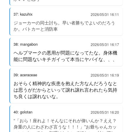
37: kazuhix
2026/05/31 16:11
ジョーカーの同士討ち。早い者勝ちでよいのだろう
か。パトカーと消防車
38: mangabon
2026/05/31 16:17
ヘルプマークの悪用が問題になってたな。身体機
能に問題ないキチガイって本当にヤバイな、、、
39: aceraceae
2026/05/31 16:19
おそらく精神的な疾患を抱えた方なんだろうなと
は思うがだからといって譲れ譲れ言われたら気持
ち良くは譲れないな。
40: golotan
2026/05/31 16:20
“「おら！座れよ！そんなにそれが偉いんか？ええ？
身重の人にわざわざ言うな！！！」”お爺ちゃんカッ