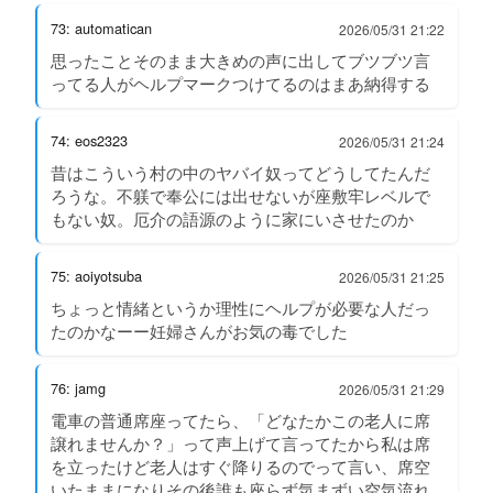
73: automatican
2026/05/31 21:22
思ったことそのまま大きめの声に出してブツブツ言
ってる人がヘルプマークつけてるのはまあ納得する
74: eos2323
2026/05/31 21:24
昔はこういう村の中のヤバイ奴ってどうしてたんだ
ろうな。不躾で奉公には出せないが座敷牢レベルで
もない奴。厄介の語源のように家にいさせたのか
75: aoiyotsuba
2026/05/31 21:25
ちょっと情緒というか理性にヘルプが必要な人だっ
たのかなーー妊婦さんがお気の毒でした
76: jamg
2026/05/31 21:29
電車の普通席座ってたら、「どなたかこの老人に席
譲れませんか？」って声上げて言ってたから私は席
を立ったけど老人はすぐ降りるのでって言い、席空
いたままになりその後誰も座らず気まずい空気流れ