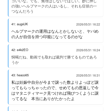
コいいな。でも、無理はしないでほしい。妙に押し
の強いヘルプマークの人はいるし、それも症状の一
つなんだろう
41: augsUK
2026/05/31 16:22
ヘルプマークの運用はなんとかしないと、ヤバめ
の人が自信を持つ印籠になってるのがな
42: e4k2EO
2026/05/31 16:24
恫喝だね、動画でも取れば裁判で勝てるものであろ
うか
43: heaco65
2026/05/31 16:31
私は妊娠中自分が今まで譲った数よりよっぽど譲
ってもらっちゃったので、せめてもの恩返しで今
はマタニティマーク見つければ飛びつくように譲
ってるな 本当にありがたかったよ