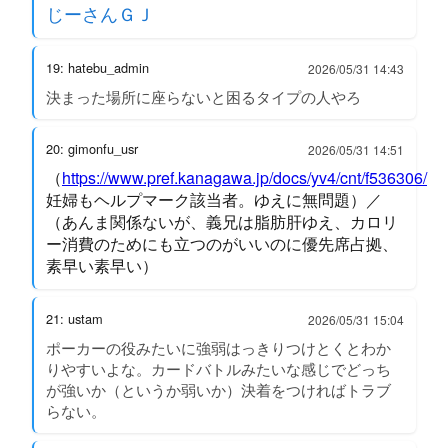
じーさんＧＪ
19: hatebu_admin
2026/05/31 14:43
決まった場所に座らないと困るタイプの人やろ
20: gimonfu_usr
2026/05/31 14:51
（
https://www.pref.kanagawa.jp/docs/yv4/cnt/f536306/
妊婦もヘルプマーク該当者。ゆえに無問題）／
（あんま関係ないが、義兄は脂肪肝ゆえ、カロリ
ー消費のためにも立つのがいいのに優先席占拠、
素早い素早い）
21: ustam
2026/05/31 15:04
ポーカーの役みたいに強弱はっきりつけとくとわか
りやすいよな。カードバトルみたいな感じでどっち
が強いか（というか弱いか）決着をつければトラブ
らない。