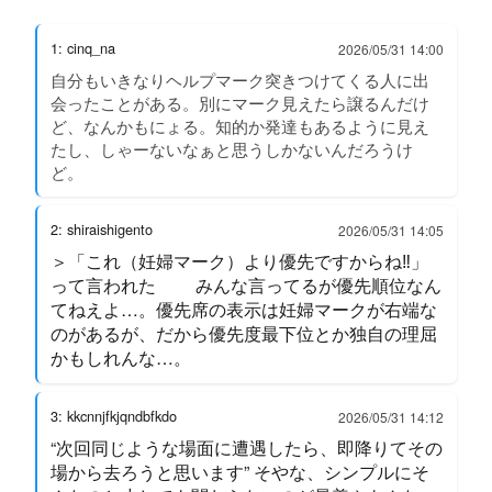
1: cinq_na
2026/05/31 14:00
自分もいきなりヘルプマーク突きつけてくる人に出
会ったことがある。別にマーク見えたら譲るんだけ
ど、なんかもにょる。知的か発達もあるように見え
たし、しゃーないなぁと思うしかないんだろうけ
ど。
2: shiraishigento
2026/05/31 14:05
＞「これ（妊婦マーク）より優先ですからね‼️」
って言われた みんな言ってるが優先順位なん
てねえよ…。優先席の表示は妊婦マークが右端な
のがあるが、だから優先度最下位とか独自の理屈
かもしれんな…。
3: kkcnnjfkjqndbfkdo
2026/05/31 14:12
“次回同じような場面に遭遇したら、即降りてその
場から去ろうと思います” そやな、シンプルにそ