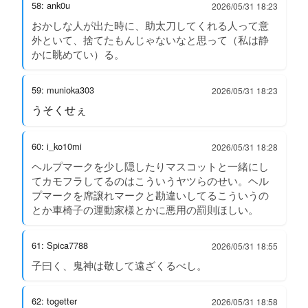
58: ank0u
2026/05/31 18:23
おかしな人が出た時に、助太刀してくれる人って意
外といて、捨てたもんじゃないなと思って（私は静
かに眺めてい）る。
59: munioka303
2026/05/31 18:23
うそくせぇ
60: i_ko10mi
2026/05/31 18:28
ヘルプマークを少し隠したりマスコットと一緒にし
てカモフラしてるのはこういうヤツらのせい。ヘル
プマークを席譲れマークと勘違いしてるこういうの
とか車椅子の運動家様とかに悪用の罰則ほしい。
61: Spica7788
2026/05/31 18:55
子曰く、鬼神は敬して遠ざくるべし。
62: togetter
2026/05/31 18:58