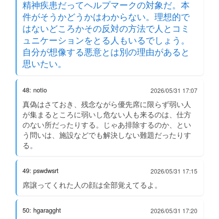
精神疾患だってヘルプマークの対象だ。本
件がそうかどうかはわからない。理想的で
はないどころかその反対の方法で人とコミ
ュニケーションをとる人もいるでしょう。
自分が想像する悪意とは別の理由があると
思いたい。
48: notio
2026/05/31 17:07
真偽はさておき、残念ながら優先席に限らず弱い人
が集まるところに弱いし危ない人も来るのは、仕方
のない所だったりする。じゃあ排除するのか、とい
う問いは、施設などでも解決しない難題だったりす
る。
49: pswdwsrt
2026/05/31 17:15
席譲ってくれた人の顔は全部覚えてるよ。
50: hgaragght
2026/05/31 17:20