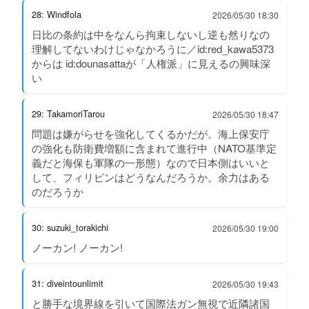
28: Windfola
2026/05/30 18:30
日比の条約は中をなんら拘束しないし逆も然りなの
理解してないわけじゃなかろうに／id:red_kawa5373
からは id:dounasattaが「人権派」に見えるの興味深
い
29: TakamoriTarou
2026/05/30 18:47
問題は嫌がらせを強化してくるかだが。海上保安庁
の強化も防衛費増額に含まれて進行中（NATO基準定
義だと海保も軍隊の一形態）なので日本側はいいと
して、フィリピンはどうなんだろうか。余力はある
のだろうか
30: suzuki_torakichi
2026/05/30 19:00
ノーカン! ノーカン!
31: diveintounlimit
2026/05/30 19:43
と勝手な境界線を引いて国際法ガン無視で近隣諸国