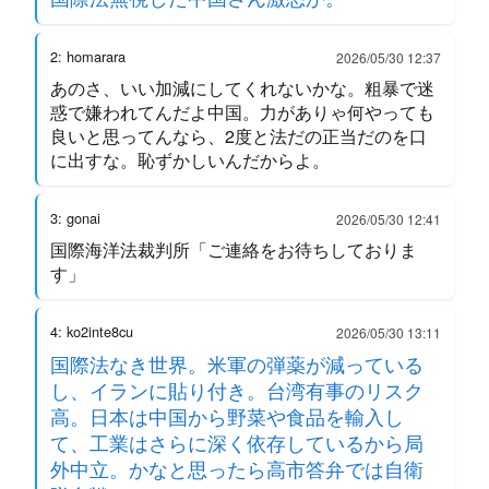
2: homarara
2026/05/30 12:37
あのさ、いい加減にしてくれないかな。粗暴で迷
惑で嫌われてんだよ中国。力がありゃ何やっても
良いと思ってんなら、2度と法だの正当だのを口
に出すな。恥ずかしいんだからよ。
3: gonai
2026/05/30 12:41
国際海洋法裁判所「ご連絡をお待ちしておりま
す」
4: ko2inte8cu
2026/05/30 13:11
国際法なき世界。米軍の弾薬が減っている
し、イランに貼り付き。台湾有事のリスク
高。日本は中国から野菜や食品を輸入し
て、工業はさらに深く依存しているから局
外中立。かなと思ったら高市答弁では自衛