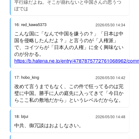
平行線だよね。そこが崩れないと中国さんの思うつ
ぼでは
16: red_kawa5373
2026/05/30 14:34
こんな国に「なんで中国を嫌うの？」「日本は中
国を侵略したんだよ？」と言うのが「人権派」
で、コイツらが「日本人の人権」に全く興味ない
のが分かる。
https://b.hatena.ne.jp/entry/4787875772761068962/com
17: hobo_king
2026/05/30 14:42
改めて言うまでもなく、この件で狂ってるのは完
璧に中国。勝手に人の庭先に入ってきて「今日か
らここ私の敷地だから」というレベルだからな。
18: bijui
2026/05/30 14:48
中共、御冗談はおよしなさい。