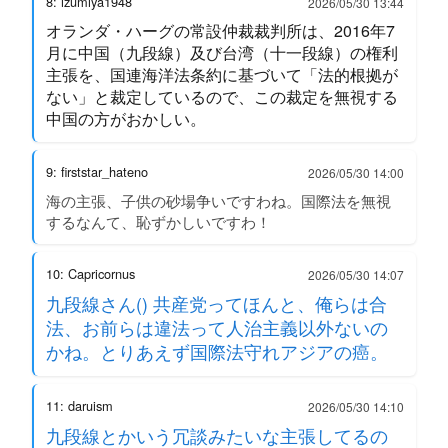
8: izumiya1948
2026/05/30 13:44
オランダ・ハーグの常設仲裁裁判所は、2016年7
月に中国（九段線）及び台湾（十一段線）の権利
主張を、国連海洋法条約に基づいて「法的根拠が
ない」と裁定しているので、この裁定を無視する
中国の方がおかしい。
9: firststar_hateno
2026/05/30 14:00
海の主張、子供の砂場争いですわね。国際法を無視
するなんて、恥ずかしいですわ！
10: Capricornus
2026/05/30 14:07
九段線さん() 共産党ってほんと、俺らは合
法、お前らは違法って人治主義以外ないの
かね。とりあえず国際法守れアジアの癌。
11: daruism
2026/05/30 14:10
九段線とかいう冗談みたいな主張してるの