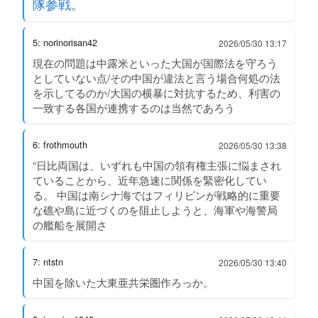
隊参戦。
5: norinorisan42
2026/05/30 13:17
現在の問題は中露米といった大国が国際法を守ろう
としていない点/その中国が違法と言う場合何処の法
を示してるのか/大国の横暴に対抗するため、利害の
一致する各国が連携するのは当然であろう
6: frothmouth
2026/05/30 13:38
“日比両国は、いずれも中国の領有権主張に悩まされ
ていることから、近年急速に関係を緊密化してい
る。 中国は南シナ海ではフィリピンが戦略的に重要
な礁や島に近づくのを阻止しようと、海軍や海警局
の艦船を展開さ
7: ntstn
2026/05/30 13:40
中国を除いた大東亜共栄圏作ろっか。