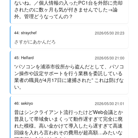
ないね。／個人情報の入ったPC1台を外部に売却
されたのに数ヶ月も気が付きませんでした→論
外。管理どうなってんの？
44: straychef
2026/05/30 20:23
さすがにあかんだろ
45: Helfard
2026/05/30 21:00
“パソコンを浦添市役所から盗んだとして、パソコ
ン操作や設定サポートを行う業務を委託している
業者の職員が4月17日に逮捕された” これは防げな
い。
46: sekiryo
2026/05/30 21:01
昔はシンクライアント流行ったけどWeb会議とか
普及して帯域食いまくって動作遅すぎて完全に廃
れた模様。高い金かけて導入したら遅すぎて高速
回線を入れろ言われその費用が超高額…みたいな