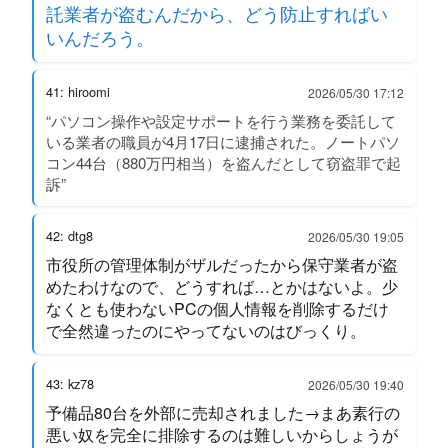
託業者が盗むんだから、どう防止すればい
いんだろう。
41: hiroomi
2026/05/30 17:12
“パソコン操作や設定サポートを行う業務を委託して
いる業者の職員が4月17日に逮捕された。ノートパソ
コン44台（880万円相当）を盗んだとして窃盗罪で起
訴”
42: dtg8
2026/05/30 19:05
市役所の管理体制がザルだったから保守業者が盗
めたわけなので、どうすれば…とかはないよ。少
なくとも使わないPCの個人情報を削除するだけ
で全然違ったのにやってないのはびっくり。
43: kz78
2026/05/30 19:40
予備品80台を外部に売却されました→まあ素行の
悪い奴を完全に排除するのは難しいからしょうが