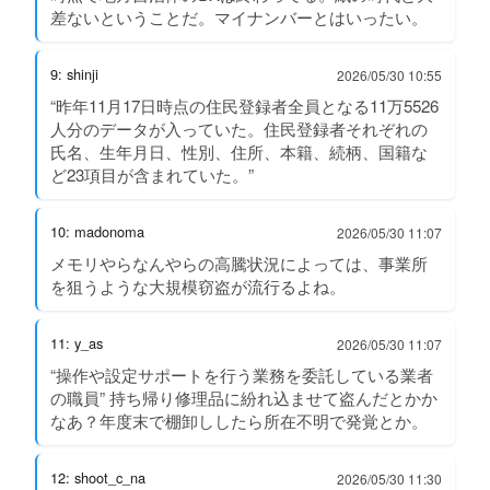
差ないということだ。マイナンバーとはいったい。
9: shinji
2026/05/30 10:55
“昨年11月17日時点の住民登録者全員となる11万5526
人分のデータが入っていた。住民登録者それぞれの
氏名、生年月日、性別、住所、本籍、続柄、国籍な
ど23項目が含まれていた。”
10: madonoma
2026/05/30 11:07
メモリやらなんやらの高騰状況によっては、事業所
を狙うような大規模窃盗が流行るよね。
11: y_as
2026/05/30 11:07
“操作や設定サポートを行う業務を委託している業者
の職員” 持ち帰り修理品に紛れ込ませて盗んだとかか
なあ？年度末で棚卸ししたら所在不明で発覚とか。
12: shoot_c_na
2026/05/30 11:30