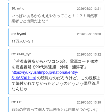
30: m4fg
2026/05/30 13:21
いっぱいあるからええやろってこと！！？！当然事
業者ごと出禁だよな？
31: hryord
2026/05/30 13:30
11万人いる！
32: ka-ka_xyz
2026/05/30 13:32
「浦添市役所からパソコン5台、電源コード40本
を窃盗容疑で20代男逮捕 沖縄・浦添署」
https://ryukyushimpo.jp/national/entry-
5196530.html
の続報なのだろうけど、この規模ま
で気付かれてなかったというのどういう備品管理
なんじゃ
33: Lat
2026/05/30 13:38
83台の窃盗って個人で出来るとは想像がつかないけ