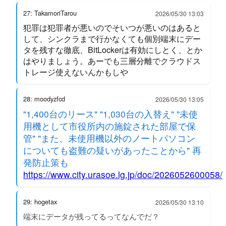
27: TakamoriTarou
2026/05/30 13:03
犯罪は犯罪者が悪いのでそいつが悪いのはあると
して、シンクラまで行かなくても個別端末にデー
タを残すな徹底、BitLockerは有効にしとく、とか
はやりましょう。あーでも三層分離でクラウドス
トレージ使えないんかもしや
28: moodyzfcd
2026/05/30 13:05
"1,400台のリース" "1,030台の入替え" "未使
用機として市役所内の施錠された部屋で保
管" "また、未使用機以外のノートパソコン
についても盗難の疑いがあったことから" 再
発防止策も
https://www.city.urasoe.lg.jp/doc/2026052600058/
29: hogetax
2026/05/30 13:10
端末にデータが残ってるってなんでだ？