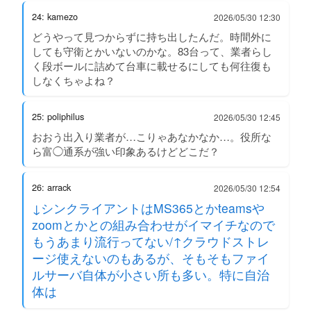
24: kamezo
2026/05/30 12:30
どうやって見つからずに持ち出したんだ。時間外に
しても守衛とかいないのかな。83台って、業者らし
く段ボールに詰めて台車に載せるにしても何往復も
しなくちゃよね？
25: poliphilus
2026/05/30 12:45
おおう出入り業者が…こりゃあなかなか…。役所な
ら富◯通系が強い印象あるけどどこだ？
26: arrack
2026/05/30 12:54
↓シンクライアントはMS365とかteamsや
zoomとかとの組み合わせがイマイチなので
もうあまり流行ってない/↑クラウドストレ
ージ使えないのもあるが、そもそもファイ
ルサーバ自体が小さい所も多い。特に自治
体は