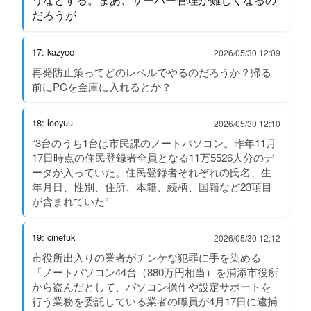
だろうが
17: kazyee
2026/05/30 12:09
再発防止策ってどのレベルでやるのだろうか？帰る
前にPCを金庫に入れるとか？
18: leeyuu
2026/05/30 12:10
“3台のうち1台は市民課のノートパソコン。昨年11月
17日時点の住民登録者全員となる11万5526人分のデ
ータが入っていた。住民登録者それぞれの氏名、生
年月日、性別、住所、本籍、続柄、国籍など23項目
が含まれていた”
19: cinefuk
2026/05/30 12:12
市役所出入りの業者がチンケな犯罪に手を染める
「ノートパソコン44台（880万円相当）を浦添市役所
から盗んだとして、パソコン操作や設定サポートを
行う業務を委託している業者の職員が4月17日に逮捕