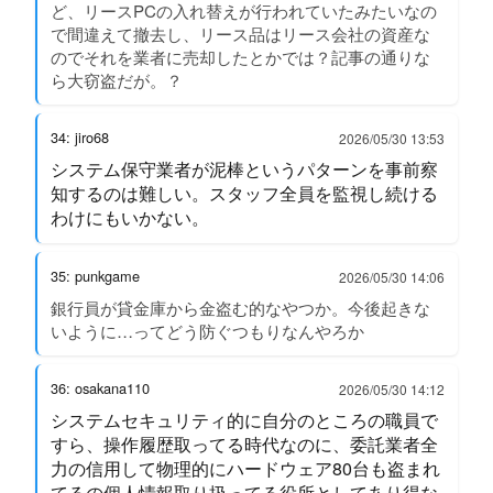
ど、リースPCの入れ替えが行われていたみたいなの
で間違えて撤去し、リース品はリース会社の資産な
のでそれを業者に売却したとかでは？記事の通りな
ら大窃盗だが。？
34: jiro68
2026/05/30 13:53
システム保守業者が泥棒というパターンを事前察
知するのは難しい。スタッフ全員を監視し続ける
わけにもいかない。
35: punkgame
2026/05/30 14:06
銀行員が貸金庫から金盗む的なやつか。今後起きな
いように…ってどう防ぐつもりなんやろか
36: osakana110
2026/05/30 14:12
システムセキュリティ的に自分のところの職員で
すら、操作履歴取ってる時代なのに、委託業者全
力の信用して物理的にハードウェア80台も盗まれ
てるの個人情報取り扱ってる役所としてあり得な