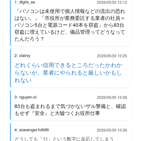
1: digits_sa
2026/05/30 10:12
「パソコンは未使用で個人情報などの流出の恐れ
はない。」「市役所が業務委託する業者の社員＝
パソコン5台と電源コード40本を窃盗」から83台
窃盗に増えているけど、備品管理ってどうなって
たんだろう？
2: clairvy
2026/05/30 10:25
どれくらい信用できるところだったかわか
らないが、業者にやられると厳しいかもし
れない
3: nguyen-oi
2026/05/30 10:36
83台も盗まれるまで気づかないザル警備と、確認
もせず『安全』と大嘘つくお役所仕事
4: scavenger-folk99
2026/05/30 10:36
どうしても「11」という数字に反応してしまう