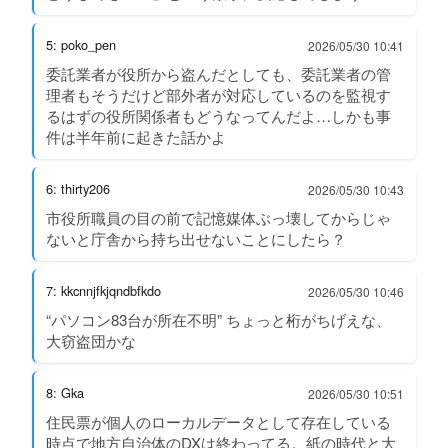
5: poko_pen
2026/05/30 10:41
委託業者が役所から盗んだとしても、委託業者の管
理者もそうだけど部外者が対応しているのを監視す
るはずの役所関係者もどうなってんだよ…しかも事
件は半年前に起きた話かよ
6: thirty206
2026/05/30 10:43
市役所職員の目の前で記憶媒体ぶっ壊してからじゃ
ないと庁舎から持ち出せないことにしたら？
7: kkcnnjfkjqndbfkdo
2026/05/30 10:46
“パソコン83台が所在不明” ちょっと桁がちげえな、
大窃盗団かな
8: Gka
2026/05/30 10:51
住民票が個人のローカルデータとして存在している
時点で地方自治体のDXは終わってる。紙の時代と大