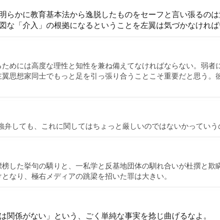
明らかに教育基本法から逸脱したものをセーフと言い張るのは
図な「介入」の根拠になるということを左翼は気づかなければ
るためには高度な理性と知性を兼ね備えてなければならない。弱者
左翼思想家同士でもっと足を引っ張り合うことこそ重要だと思う。
強弁しても、これに関してはちょっと厳しいのではないかっていう
標榜した挙句の驕りと、一私学と反基地団体の馴れ合いが杜撰と欺
けとなり、極右メディアの跳梁を招いた罪は大きい。
は関係がない」という、ごく単純な事実を捻じ曲げるなよ。