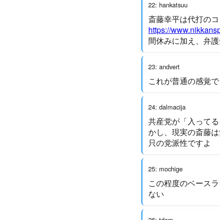
22: hankatsuu
斎藤幸平は代打のコ
https://www.nikkan
間休みに加え、弁護
23: andvert
これが普通の感覚で
24: dalmacija
共産党が「入ってる
かし、現実の斎藤は
只の党派性ですよ
25: mochige
この程度のベースラ
ない
26: tdam