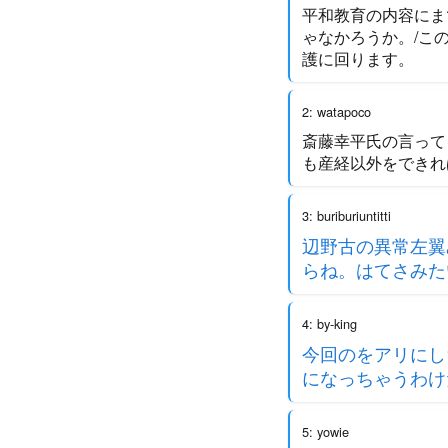
平和教育の内容にま
ゃなかろうか。/こ
護に回ります。
2: watapoco
斎藤幸平氏の言って
も産経以外をできれ
3: buriburiuntitti
辺野古の異常左翼
らね。はてさみた
4: by-king
今回のをアリにし
になっちゃうわけ
5: yowie