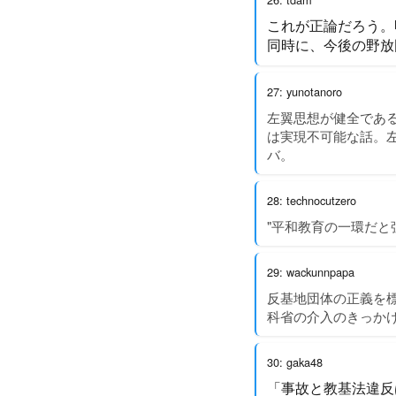
これが正論だろう。
同時に、今後の野放
27: yunotanoro
左翼思想が健全であ
は実現不可能な話。
バ。
28: technocutzero
"平和教育の一環だと
29: wackunnpapa
反基地団体の正義を
科省の介入のきっか
30: gaka48
「事故と教基法違反