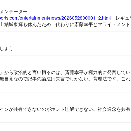
メンテーター
sports.com/entertainment/news/202605280000112.html
レギュ
士結城東輝も休んだため、代わりに斎藤幸平とマライ・メント
しょう
」から政治的と言い切るのは、斎藤幸平が権力的に発言してい
無自覚なので記事の論法は失言でしかない。背理法です。これ
インが共有できないのがホント理解できない。社会通念を共有