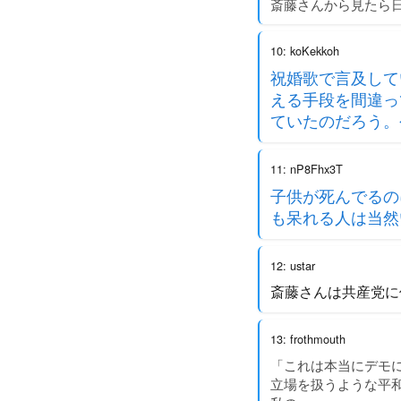
斎藤さんから見たら
10: koKekkoh
祝婚歌で言及して
える手段を間違っ
ていたのだろう。
11: nP8Fhx3T
子供が死んでるの
も呆れる人は当然
12: ustar
斎藤さんは共産党に
13: frothmouth
「これは本当にデモ
立場を扱うような平