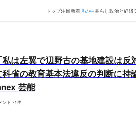
トップ
注目
新着
世の中
暮らし
政治と経済
「私は左翼で辺野古の基地建設は反
科省の教育基本法違反の判断に持論 
Annex 芸能
メント 71件