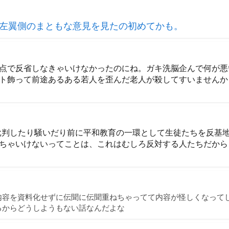
左翼側のまともな意見を見たの初めてかも。
点で反省しなきゃいけなかったのにね。ガキ洗脳企んで何が悪
ト飾って前途あるある若人を歪んだ老人が殺してすいませんか
批判したり騒いだり前に平和教育の一環として生徒たちを反基
ちゃいけないってことは、これはむしろ反対する人たちだから
内容を資料化せずに伝聞に伝聞重ねちゃってて内容が怪しくなって
るからどうしようもない話なんだよな