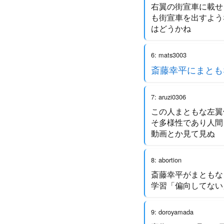
右翼の街宣車に載せ
も街宣車を出すよう
はどうかね
6: mats3003
斎藤幸平にまとも
7: aruzi0306
この人まともな左翼
そ多様性であり人間
動画とか見て見ぬ
8: abortion
斎藤幸平がまともな
学習「偏向してない
9: doroyamada