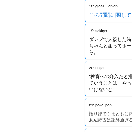
18: glass-_-onion
この問題に関して
19: sekiryo
ダンプで人殺した時
ちゃんと謝ってボー
ら。
20: unijam
“教育への介入だと
ていうことは、やっ
いけないと”
21: poko_pen
語り部でもまともに
あ辺野古は論外過ぎ