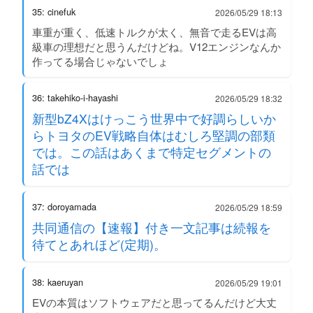
35: cinefuk
2026/05/29 18:13
車重が重く、低速トルクが太く、無音で走るEVは高
級車の理想だと思うんだけどね。V12エンジンなんか
作ってる場合じゃないでしょ
36: takehiko-i-hayashi
2026/05/29 18:32
新型bZ4Xはけっこう世界中で好調らしいか
らトヨタのEV戦略自体はむしろ堅調の部類
では。この話はあくまで特定セグメントの
話では
37: doroyamada
2026/05/29 18:59
共同通信の【速報】付き一文記事は続報を
待てとあれほど(定期)。
38: kaeruyan
2026/05/29 19:01
EVの本質はソフトウェアだと思ってるんだけど大丈