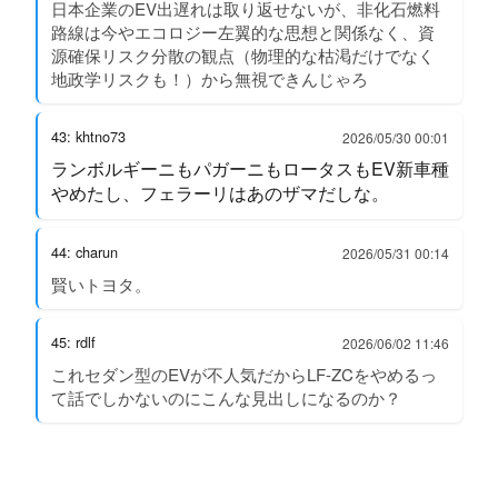
日本企業のEV出遅れは取り返せないが、非化石燃料
路線は今やエコロジー左翼的な思想と関係なく、資
源確保リスク分散の観点（物理的な枯渇だけでなく
地政学リスクも！）から無視できんじゃろ
43: khtno73
2026/05/30 00:01
ランボルギーニもパガーニもロータスもEV新車種
やめたし、フェラーリはあのザマだしな。
44: charun
2026/05/31 00:14
賢いトヨタ。
45: rdlf
2026/06/02 11:46
これセダン型のEVが不人気だからLF-ZCをやめるっ
て話でしかないのにこんな見出しになるのか？