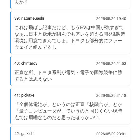
夫か？
39: natumeuashi
2026/05/29 19:40
これは飛ばし記事だけど、もうEVは中国が強すぎて
なぁ…日本と欧米が組んでもアレを超える開発&製造
環境は用意できんでしょ。トヨタも部分的にファー
ウェイと組んでるし
40: chintaro3
2026/05/29 21:03
正直な所、トヨタ系列が電気・電子で国際競争に勝
てるとは思えない
41: pickaxe
2026/05/29 21:18
「全個体電池が」というのは正直「核融合が」とか
「量子コンピュータが」ていうのと同じくらい現時
点では眉唾なものだと思ったほうがいい
42: gaikichi
2026/05/29 23:01