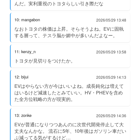
んだ。実利重視のトヨタらしい引き際だな
10: mangabon
2026/05/29 13:48
なおトヨタの株価は上昇。そらそうよね。EVに固執
する層って、テスラ脳か媚中が多いんだよなー。
11: kenzy_n
2026/05/29 13:58
トヨタが見切りをつけたか。
12: bijui
2026/05/29 14:13
EVはやらない方が今はいいよね。成長鈍化は増えて
はいるけど減速したとみていい。HV・PHEVを含め
た全方位戦略の方が現実的。
13: zonke
2026/05/29 14:36
EVが普通になりつつあんのに次世代開発停止して大
丈夫なんかな。 流石に5年、10年後はガソリン車だい
ぶ減ってる気がするけど…