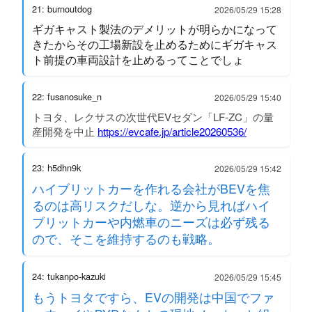
21: burnoutdog
2026/05/29 15:28
ギガキャスト製法のデメリットが明らかになって
きたからその工場新設を止めるためにギガキャス
ト前提の車両設計を止めるってことでしょ
22: fusanosuke_n
2026/05/29 15:40
トヨタ、レクサスの次世代EVセダン「LF-ZC」の量
産開発を中止
https://evcafe.jp/article20260536/
23: h5dhn9k
2026/05/29 15:42
ハイブリットカーを作れる会社がBEVを焦
るのは高リスクだしな。逆から見ればハイ
ブリットカーや内燃車のニーズは必ず残る
ので、そこを維持するのも戦略。
24: tukanpo-kazuki
2026/05/29 15:45
もうトヨタですら、EVの開発は中国でファ