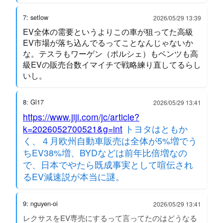
7: setlow
2026/05/29 13:39
EV全体の需要というよりこの車が狙ってた高級
EV市場が落ち込んでるってことなんじゃないか
な。テスラもワーゲン（ポルシェ）もベンツも高
級EVの販売台数イマイチで戦略練り直してるらし
いし。
8: Gl17
2026/05/29 13:41
https://www.jiji.com/jc/article?
k=2026052700521&g=int
トヨタはともか
く、４月欧州自動車販売は全体が5%増でう
ちEV38%増、BYDなどは前年比倍増なの
で、日本でやたら既成事実として喧伝され
るEV減速説が本当に謎。
9: nguyen-oi
2026/05/29 13:41
レクサスをEV専売にするって言ってたのはどうなる