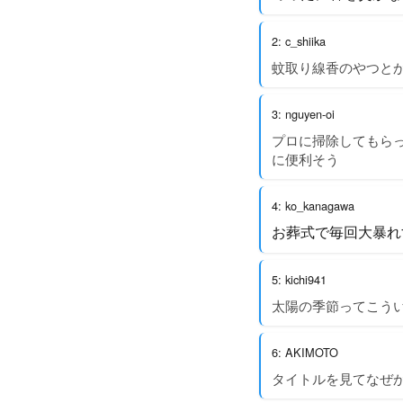
2: c_shiika
蚊取り線香のやつと
3: nguyen-oi
プロに掃除してもら
に便利そう
4: ko_kanagawa
お葬式で毎回大暴れ
5: kichi941
太陽の季節ってこうい
6: AKIMOTO
タイトルを見てなぜ