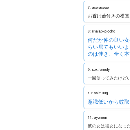
7: aceraceae
お香は蓋付きの横置
8: iinalabkojocho
何だか仲の良い女
らい居てもいいよ
のは佳き。全く本
9: sextremely
一回使ってみたけど
10: salt100g
意識低いから蚊取
11: ayumun
彼の女は彼女になっ