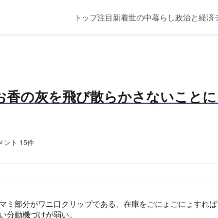
トップ
注目
新着
世の中
暮らし
政治と経済
香の灰を飛び散らかさないことにし
メント 15件
マミ部分がワニ口クリップである、在庫をごにょごにょすれば
い分動機づけが弱い。