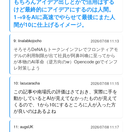
もちろんアイデア出しとかで活用はする
けど最終的にアイデアにするのは人間。
1→9をAIに高速でやらせて最後にまた人
間が10に仕上げるイメージ。
9: iinalabkojocho
2026/07/08 11:13
そろそろDeNAもトークンインフレでフロンティアモ
デルの利用制限が出て社員が阿鼻叫喚に至ってから
が本物のAI革命（逆方向のw）Opencode goでインフ
レ対策しよう
10: lacucaracha
2026/07/08 11:15
この記事や南場氏の評価はさておき、実際に手を
動かしているとAIが見えてなかったものが見えて
くるので、1から10にするところに人が入った方
が良いのはあるよね
11: augsUK
2026/07/08 11:17