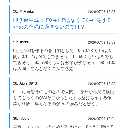
36: MtAsuka
2026/07/08 12:53
叩き台生成って0→1ではなくて0→1をする
ための準備に過ぎないのでは？
37: shoh8
2026/07/08 12:53
0から100を作るのを目的として、0→0.1くらいは人
間。0.1→1はAIでもできそう。1→60くらいはAIでも
できそう。60→98くらいは分業が残りそう。98→100
は人間。なんとなくこんな感覚
38: Aion_0913
2026/07/08 12:55
0→1は発想そのものなので人間、1を外から見て検証
してもらうのがAIそこからひたすら壁打ちをする作
業が格段に早くなるのが AIの強みだと思う。
39: labor9
2026/07/08 13:04
表現、インパクトのためだろうけと、0はAIに掛けて