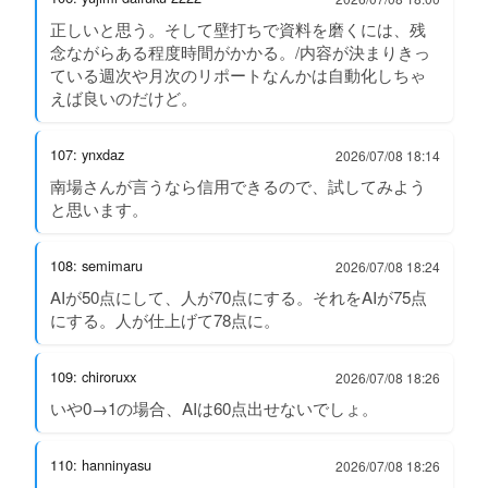
正しいと思う。そして壁打ちで資料を磨くには、残
念ながらある程度時間がかかる。/内容が決まりきっ
ている週次や月次のリポートなんかは自動化しちゃ
えば良いのだけど。
107: ynxdaz
2026/07/08 18:14
南場さんが言うなら信用できるので、試してみよう
と思います。
108: semimaru
2026/07/08 18:24
AIが50点にして、人が70点にする。それをAIが75点
にする。人が仕上げて78点に。
109: chiroruxx
2026/07/08 18:26
いや0→1の場合、AIは60点出せないでしょ。
110: hanninyasu
2026/07/08 18:26