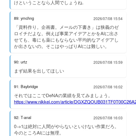
けということなら人間でしょうね.
89: ymchng
2026/07/08 15:54
「資料作り。企画書。メールの下書き」は狭義のゼ
ロイチだよな。例えば事業アイデアとかをAIに出さ
せても、毒にも薬にもならない平均的なアイデアし
か出さないの。そこはやっぱりAIには難しい。
90: urtz
2026/07/08 15:59
まず結果を出してほしい
91: Baybridge
2026/07/08 16:02
それではここでDeNAの業績を見てみましょう。
https://www.nikkei.com/article/DGXZQOUB031TF0T00C26A
92: T-anal
2026/07/08 16:03
0→1は絶対に人間がやらないといけない作業だろ。
今のところAIには無理。