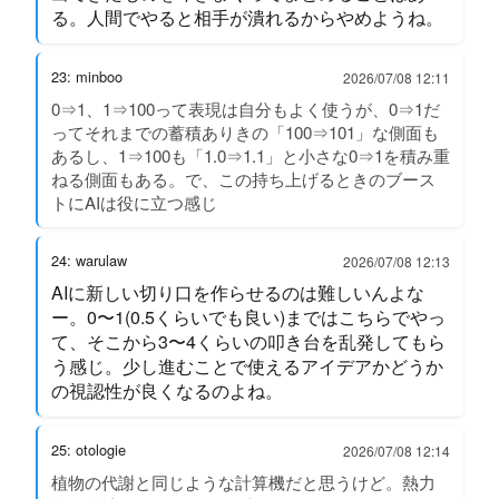
る。人間でやると相手が潰れるからやめようね。
23: minboo
2026/07/08 12:11
0⇒1、1⇒100って表現は自分もよく使うが、0⇒1だ
ってそれまでの蓄積ありきの「100⇒101」な側面も
あるし、1⇒100も「1.0⇒1.1」と小さな0⇒1を積み重
ねる側面もある。で、この持ち上げるときのブース
トにAIは役に立つ感じ
24: warulaw
2026/07/08 12:13
AIに新しい切り口を作らせるのは難しいんよな
ー。0〜1(0.5くらいでも良い)まではこちらでやっ
て、そこから3〜4くらいの叩き台を乱発してもら
う感じ。少し進むことで使えるアイデアかどうか
の視認性が良くなるのよね。
25: otologie
2026/07/08 12:14
植物の代謝と同じような計算機だと思うけど。熱力