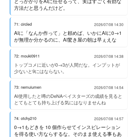
とっかかりをAIに任せるって、実はすごく有効な
方法だと思うんだけど。
71: circled
2026/07/08 14:30
AIに「なんか作って」と頼めば、いかにAIに0→1
が無理か分かるのに、AI驚き屋の朝は早ぇえな
72: mouki0911
2026/07/08 14:38
トップコメに近いが0→3が人間だな。インプットが
少ないと9にはならない。
73: nemuiumen
2026/07/08 14:54
AI使用したと噂のDeNAベイスターズの成績を見ると
とてもとても持ち上げる気にはなりませんね
74: otchy210
2026/07/08 14:57
0→1もどきを 10 個作らせてインスピレーション
を得る使い方ならするな。そのまま使える事もあ