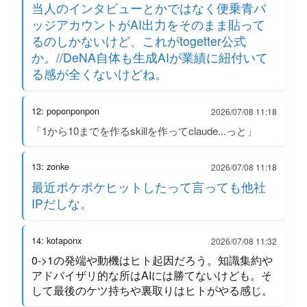
当人のインタビューとかではなく便乗青バ
ッジアカウントがAI出力をそのまま貼って
るのしかないけど、これがtogetter公式
か。//DeNA自体も生成AIが業績に紐付いて
る感が全くないけどね。
12: poponponpon
2026/07/08 11:18
「1から10までを作るskillを作ってclaude...っと」
13: zonke
2026/07/08 11:18
最近ポケポケヒットしたって言っても他社
IPだしな。
14: kotaponx
2026/07/08 11:32
0->1の発端や動機はヒト起因だろう。知識集約や
アドバイザリ的な所はAIには勝てないけども。そ
して最後のケツ持ちや裏取りはヒトがやる感じ。