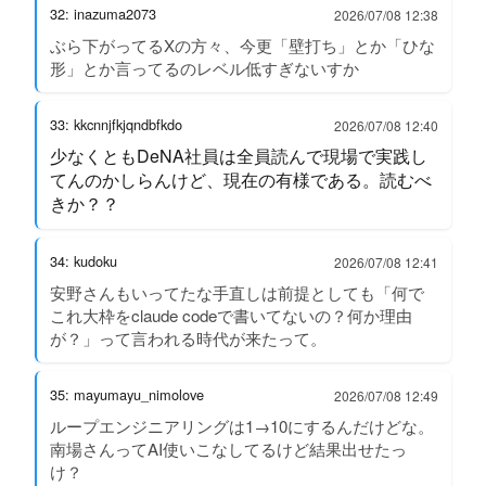
32: inazuma2073
2026/07/08 12:38
ぶら下がってるXの方々、今更「壁打ち」とか「ひな
形」とか言ってるのレベル低すぎないすか
33: kkcnnjfkjqndbfkdo
2026/07/08 12:40
少なくともDeNA社員は全員読んで現場で実践し
てんのかしらんけど、現在の有様である。読むべ
きか？？
34: kudoku
2026/07/08 12:41
安野さんもいってたな手直しは前提としても「何で
これ大枠をclaude codeで書いてないの？何か理由
が？」って言われる時代が来たって。
35: mayumayu_nimolove
2026/07/08 12:49
ループエンジニアリングは1→10にするんだけどな。
南場さんってAI使いこなしてるけど結果出せたっ
け？