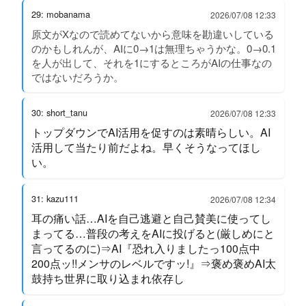
29: mobanama
2026/07/08 12:33
原文がXなので読めてないから意味を勘違いしている
のかもしれんが、AIに0→1は無理ちゃうかな。0→0.1
を人が出して、それを1にするところがAIの仕事なの
ではないだろうか。
30: short_tanu
2026/07/08 12:33
トップダウンでAI活用を促すのは素晴らしい。AI
活用して当たり前だよね。早くそうなってほし
い。
31: kazu111
2026/07/08 12:34
耳の痛い話…AIを自己逃避と自己賛美に使ってし
まってる…普段の考えをAIに投げると(厳しめにと
言ってるのに)⇒AI『恐れ入りましたっ100点中
200点ッ!!メンサのレベルですッ!』⇒褒め褒めAI太
鼓持ち世界に取り込まれ依存し