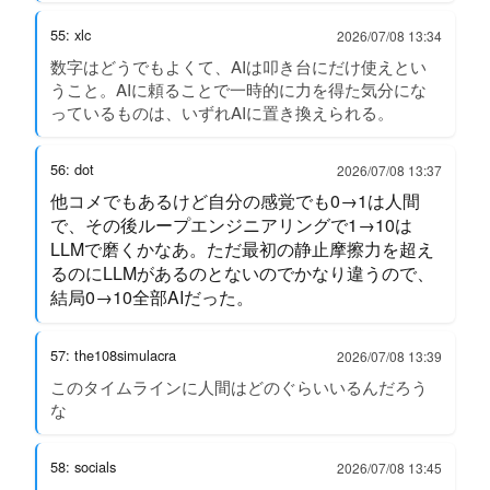
55: xlc
2026/07/08 13:34
数字はどうでもよくて、AIは叩き台にだけ使えとい
うこと。AIに頼ることで一時的に力を得た気分にな
っているものは、いずれAIに置き換えられる。
56: dot
2026/07/08 13:37
他コメでもあるけど自分の感覚でも0→1は人間
で、その後ループエンジニアリングで1→10は
LLMで磨くかなあ。ただ最初の静止摩擦力を超え
るのにLLMがあるのとないのでかなり違うので、
結局0→10全部AIだった。
57: the108simulacra
2026/07/08 13:39
このタイムラインに人間はどのぐらいいるんだろう
な
58: socials
2026/07/08 13:45