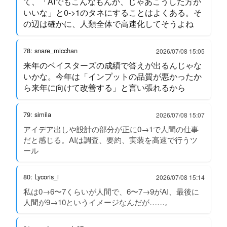
て、「AIでもこんなもんか、じゃあこうした方が
いいな」と0->1のタネにすることはよくある。そ
の辺は確かに、人類全体で高速化してそうよね
78: snare_micchan
2026/07/08 15:05
来年のベイスターズの成績で答えが出るんじゃな
いかな。今年は「インプットの品質が悪かったか
ら来年に向けて改善する」と言い張れるから
79: simila
2026/07/08 15:07
アイデア出しや設計の部分が正に0→1で人間の仕事
だと感じる。AIは調査、要約、実装を高速で行うツ
ール
80: Lycoris_i
2026/07/08 15:14
私は0→6〜7くらいが人間で、6〜7→9がAI、最後に
人間が9→10というイメージなんだが……。