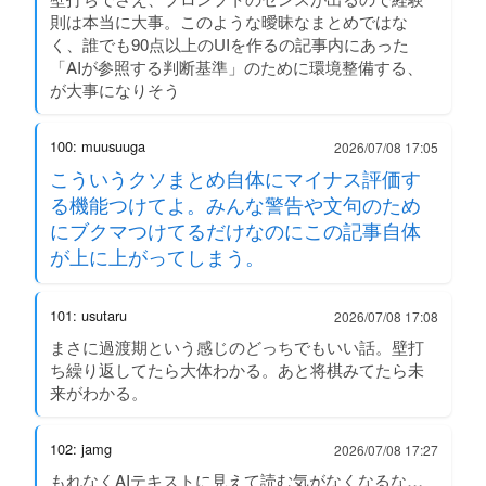
則は本当に大事。このような曖昧なまとめではな
く、誰でも90点以上のUIを作るの記事内にあった
「AIが参照する判断基準」のために環境整備する、
が大事になりそう
100: muusuuga
2026/07/08 17:05
こういうクソまとめ自体にマイナス評価す
る機能つけてよ。みんな警告や文句のため
にブクマつけてるだけなのにこの記事自体
が上に上がってしまう。
101: usutaru
2026/07/08 17:08
まさに過渡期という感じのどっちでもいい話。壁打
ち繰り返してたら大体わかる。あと将棋みてたら未
来がわかる。
102: jamg
2026/07/08 17:27
もれなくAIテキストに見えて読む気がなくなるな…