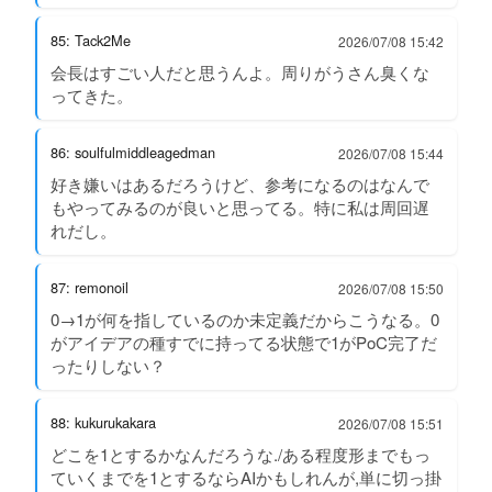
85: Tack2Me
2026/07/08 15:42
会長はすごい人だと思うんよ。周りがうさん臭くな
ってきた。
86: soulfulmiddleagedman
2026/07/08 15:44
好き嫌いはあるだろうけど、参考になるのはなんで
もやってみるのが良いと思ってる。特に私は周回遅
れだし。
87: remonoil
2026/07/08 15:50
0→1が何を指しているのか未定義だからこうなる。0
がアイデアの種すでに持ってる状態で1がPoC完了だ
ったりしない？
88: kukurukakara
2026/07/08 15:51
どこを1とするかなんだろうな./ある程度形までもっ
ていくまでを1とするならAIかもしれんが,単に切っ掛