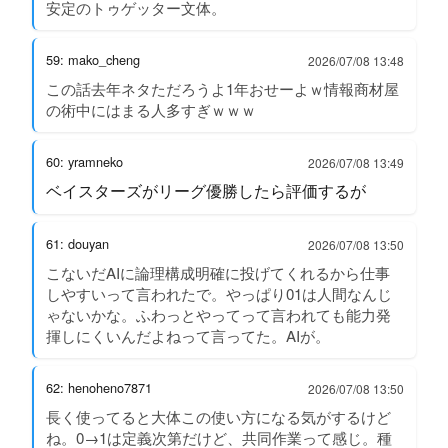
安定のトゥゲッター文体。
59: mako_cheng
2026/07/08 13:48
この話去年ネタただろうよ1年おせーよｗ情報商材屋
の術中にはまる人多すぎｗｗｗ
60: yramneko
2026/07/08 13:49
ベイスターズがリーグ優勝したら評価するが
61: douyan
2026/07/08 13:50
こないだAIに論理構成明確に投げてくれるから仕事
しやすいって言われたで。やっぱり01は人間なんじ
ゃないかな。ふわっとやってって言われても能力発
揮しにくいんだよねって言ってた。AIが。
62: henoheno7871
2026/07/08 13:50
長く使ってると大体この使い方になる気がするけど
ね。0→1は定義次第だけど、共同作業って感じ。種