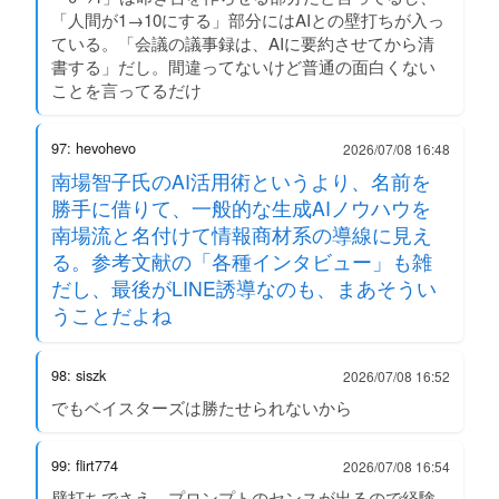
「人間が1→10にする」部分にはAIとの壁打ちが入っ
ている。「会議の議事録は、AIに要約させてから清
書する」だし。間違ってないけど普通の面白くない
ことを言ってるだけ
97: hevohevo
2026/07/08 16:48
南場智子氏のAI活用術というより、名前を
勝手に借りて、一般的な生成AIノウハウを
南場流と名付けて情報商材系の導線に見え
る。参考文献の「各種インタビュー」も雑
だし、最後がLINE誘導なのも、まあそうい
うことだよね
98: siszk
2026/07/08 16:52
でもベイスターズは勝たせられないから
99: flirt774
2026/07/08 16:54
壁打ちでさえ、プロンプトのセンスが出るので経験