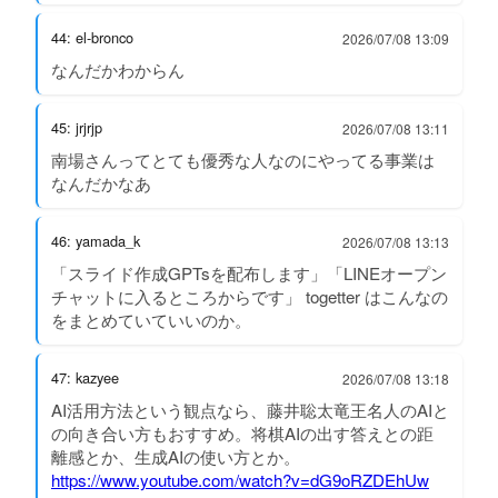
44: el-bronco
2026/07/08 13:09
なんだかわからん
45: jrjrjp
2026/07/08 13:11
南場さんってとても優秀な人なのにやってる事業は
なんだかなあ
46: yamada_k
2026/07/08 13:13
「スライド作成GPTsを配布します」「LINEオープン
チャットに入るところからです」 togetter はこんなの
をまとめていていいのか。
47: kazyee
2026/07/08 13:18
AI活用方法という観点なら、藤井聡太竜王名人のAIと
の向き合い方もおすすめ。将棋AIの出す答えとの距
離感とか、生成AIの使い方とか。
https://www.youtube.com/watch?v=dG9oRZDEhUw