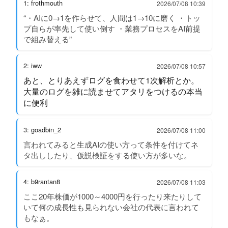
1: frothmouth
2026/07/08 10:39
“・AIに0→1を作らせて、人間は1→10に磨く ・トッ
プ自らが率先して使い倒す ・業務プロセスをAI前提
で組み替える”
2: iww
2026/07/08 10:57
あと、とりあえずログを食わせて1次解析とか。
大量のログを雑に読ませてアタリをつけるの本当
に便利
3: goadbin_2
2026/07/08 11:00
言われてみると生成AIの使い方って条件を付けてネ
タ出ししたり、仮説検証をする使い方が多いな。
4: b9rantan8
2026/07/08 11:03
ここ20年株価が1000～4000円を行ったり来たりして
いて何の成長性も見られない会社の代表に言われて
もなぁ。