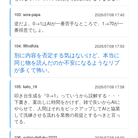
103: sora-papa
2026/07/08 17:40
逆だよ。0→1はAIが一番苦手なところで、1→70が一
番得意でしょ。
104: Windfola
2026/07/08 17:50
別に内容を否定する気はないけど、本当に
同じ物を読んだのか不安になるようなリプ
が多くて怖い。
105: kato_19
2026/07/08 17:58
叩き台生成を『0→1』っていうから誤解する・・・
下書き、案出しに時間をかけず、雑で良いからAIに
やらせて、人間はそれをピックアップしてAIと協業
して洗練させる流れを業務の前提とするべきと言っ
てる。
106: yujimi-daifuku-2222
2026/07/08 18:00