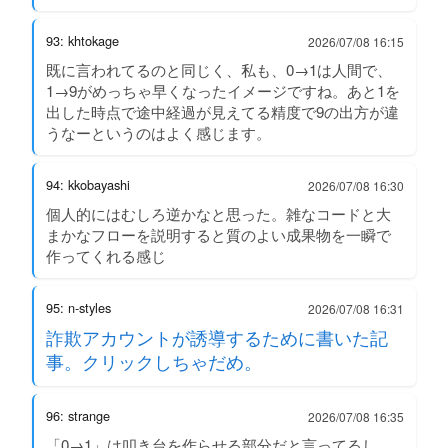
93: khtokage
2026/07/08 16:15
既に言われてるのと同じく、私も、0→1は人間で、
1→9がめっちゃ早くなったイメージですね。あと1を
出した時点で途中経過が見えてる精度で9の出方が違
うなーというのはよく感じます。
94: kkobayashi
2026/07/08 16:30
個人的にはむしろ逆かなと思った。雑なコードと大
まかなフローを説明すると質のよい成果物を一瞬で
作ってくれる感じ
95: n-styles
2026/07/08 16:31
詐欺アカウントが誘導するために書いた記
事。クリックしちゃだめ。
96: strange
2026/07/08 16:35
「0→1」は叩き台を作らせる部分だと言ってるし、