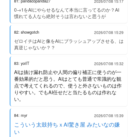
81: pandacopanda27
2026/07/08 15:17
0→1をAIにやらせるなんて本当に言ってるのか？AI
慣れてる人なら絶対そうは言わないと思うが
82: showgotch
2026/07/08 15:29
ゼロイチはAIと像をAIにブラッシュアップさせる、は
真逆じゃないか？？
83: yoiIT
2026/07/08 15:32
AIは抜け漏れ防止や人間の偏り補正に使うのが一
番効果的だと思う。AIはとても普通で常識的な観
点で考えてくれるので、使うと外さないものは作
りやすい。でもAI任せだと当たるものは作れな
い。
84: myr
2026/07/08 15:39
こういう太鼓持ちｘAI驚き屋 みたいなの嫌
い