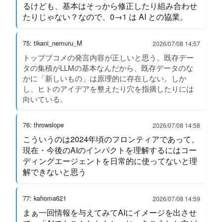
るけども、基本はそっから修正したり組み合わせ
たりじゃない？なので、0→1 は AI との協業。
75: tikani_nemuru_M
2026/07/08 14:57
トップブコメの発言内容が正しいと思う。既存デー
タの集積がLLMの基本なんだから、既存データのな
かに「新しいもの」は原理的に存在しない。しか
し、ヒトのアイデアを整えたり穴を指摘したりには
向いている。
76: throwslope
2026/07/08 14:58
こういうのは2024年頃のフロンティアであって、
現在・今後のAIのインパクトを理解するにはコー
ディングエージェントを日常的に使ってないと理
解できないと思う
77: kahoma621
2026/07/08 14:59
まぁ一回情報を与えてみてAIにイメージを出させ