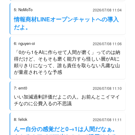
5: NoMoTo
2026/07/08 11:04
情報商材LINEオープンチャットへの導入
だよ。
6: nguyen-oi
2026/07/08 11:06
「0から1をAIに作らせて人間が磨く」ってのは納
得だけど、そもそも磨く能力すら怪しい層がAIに
頼りきりになって、誰も責任を取らない凡庸な山
が量産されそうな予感
7: emt0
2026/07/08 11:10
いい加減過剰評価だよこの人。お前んとこイマイ
チなのに公費入るの不思議
8: felick
2026/07/08 11:11
んー自分の感覚だと0→1は人間だなぁ。