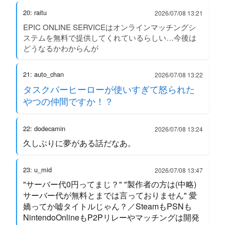
20: raitu
2026/07/08 13:21
EPIC ONLINE SERVICEはオンラインマッチングシ
ステムを無料で提供してくれているらしい…今後は
どうなるかわからんが
21: auto_chan
2026/07/08 13:22
タスクバーヒーローが使いすぎて怒られた
やつの仲間ですか！？
22: dodecamin
2026/07/08 13:24
久しぶりに夢がある話だなあ。
23: u_mid
2026/07/08 13:47
"サーバー代0円ってまじ？" "製作者の方は(中略)
サーバー代が無料とまでは言っておりません" 愛
嬌ってか嘘タイトルじゃん？／SteamもPSNも
NintendoOnlineもP2Pリレーやマッチングは開発