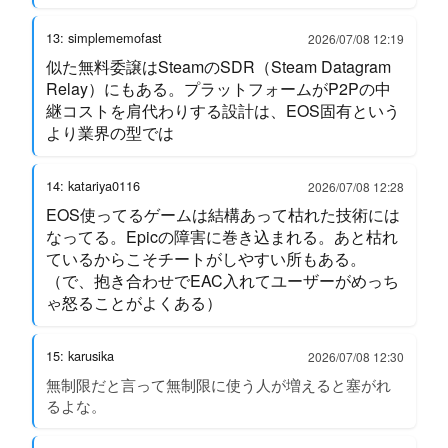
13: simplememofast
2026/07/08 12:19
似た無料委譲はSteamのSDR（Steam Datagram
Relay）にもある。プラットフォームがP2Pの中
継コストを肩代わりする設計は、EOS固有という
より業界の型では
14: katariya0116
2026/07/08 12:28
EOS使ってるゲームは結構あって枯れた技術には
なってる。Epicの障害に巻き込まれる。あと枯れ
ているからこそチートがしやすい所もある。
（で、抱き合わせでEAC入れてユーザーがめっち
ゃ怒ることがよくある）
15: karusika
2026/07/08 12:30
無制限だと言って無制限に使う人が増えると塞がれ
るよな。