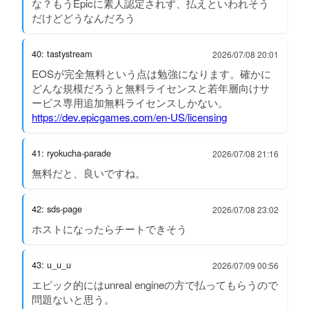
な？もうEpicに素人認定されず、払えといわれそう
だけどどうなんだろう
40: tastystream
2026/07/08 20:01
EOSが完全無料という点は勉強になります。確かに
どんな規模だろうと無料ライセンスと若年層向けサ
ービス専用追加無料ライセンスしかない。
https://dev.epicgames.com/en-US/licensing
41: ryokucha-parade
2026/07/08 21:16
無料だと、良いですね。
42: sds-page
2026/07/08 23:02
ホストになったらチートできそう
43: u_u_u
2026/07/09 00:56
エピック的にはunreal engineの方で払ってもらうので
問題ないと思う。