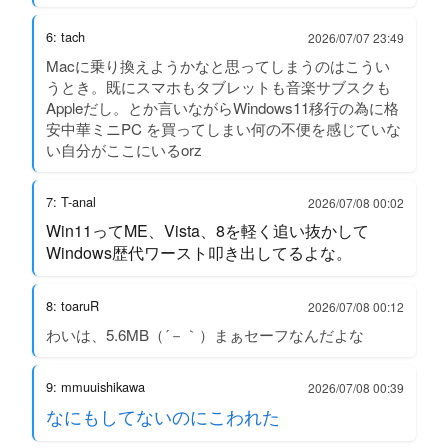
6: tach
2026/07/07 23:49
Macに乗り換えようかなと思ってしまうのはこうい
うとき。既にスマホもタブレットも音楽サブスクも
Appleだし。とか言いながらWindows11移行の為に格
安中華ミニPC を買ってしまい何の不便を感じていな
い自分がここにいるorz
7: T-anal
2026/07/08 00:02
Win11ってME、Vista、8を軽く追い抜かして
Windows歴代ワースト叩き出してるよな。
8: toaruR
2026/07/08 00:12
わいは、5.6MB（´－｀）まぁセーフなんだよな
9: mmuuishikawa
2026/07/08 00:39
なにもしてないのにこわれた