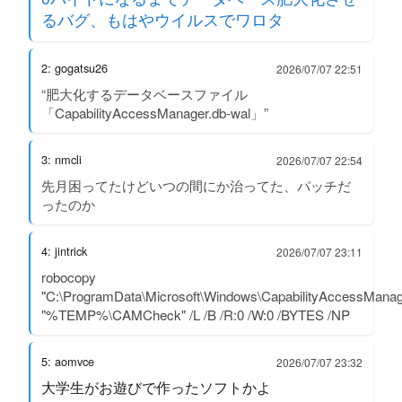
るバグ、もはやウイルスでワロタ
2: gogatsu26
2026/07/07 22:51
“肥大化するデータベースファイル
「CapabilityAccessManager.db-wal」”
3: nmcli
2026/07/07 22:54
先月困ってたけどいつの間にか治ってた、パッチだ
ったのか
4: jintrick
2026/07/07 23:11
robocopy
"C:\ProgramData\Microsoft\Windows\CapabilityAccessManag
"%TEMP%\CAMCheck" /L /B /R:0 /W:0 /BYTES /NP
5: aomvce
2026/07/07 23:32
大学生がお遊びで作ったソフトかよ