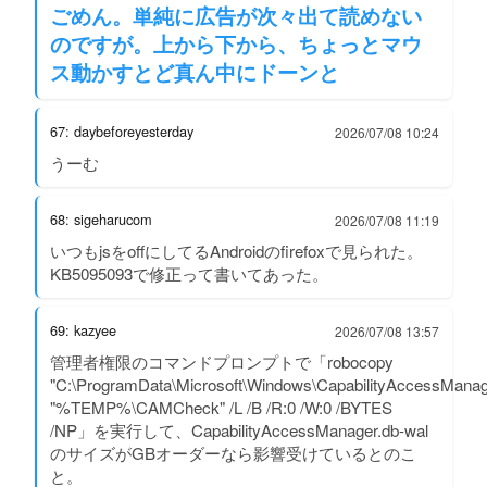
ごめん。単純に広告が次々出て読めない
のですが。上から下から、ちょっとマウ
ス動かすとど真ん中にドーンと
67: daybeforeyesterday
2026/07/08 10:24
うーむ
68: sigeharucom
2026/07/08 11:19
いつもjsをoffにしてるAndroidのfirefoxで見られた。
KB5095093で修正って書いてあった。
69: kazyee
2026/07/08 13:57
管理者権限のコマンドプロンプトで「robocopy
"C:\ProgramData\Microsoft\Windows\CapabilityAccessManag
"%TEMP%\CAMCheck" /L /B /R:0 /W:0 /BYTES
/NP」を実行して、CapabilityAccessManager.db-wal
のサイズがGBオーダーなら影響受けているとのこ
と。