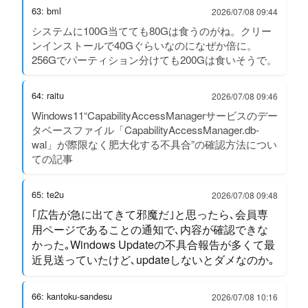
63: bml
2026/07/08 09:44
システムに100G当てても80Gは食うのがね。クリー
ンインストールで40Gぐらいなのになぜか倍に。
256Gでパーティション分けても200Gは食いそうで。
64: raitu
2026/07/08 09:46
Windows11“CapabilityAccessManagerサービスのデー
タベースファイル「CapabilityAccessManager.db-
wal」が際限なく肥大化する不具合”の確認方法につい
ての記事
65: te2u
2026/07/08 09:48
｢広告が急に出てきて邪魔だ｣と思ったら､会員専
用ページであることの通知で､内容が確認できな
かった｡Windows Updateの不具合報告が多くて最
近見送っていたけど､updateしないとダメなのか｡
66: kantoku-sandesu
2026/07/08 10:16