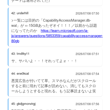
デートは適用されてた）
42: underhill
2026/07/08 07:50
>一覧には目的の「CapabilityAccessManager.db-
wal」が ←15GBあったぞオイ！！！／以前から話題
になってたのか
https://learn.microsoft.com/ja-
jp/answers/questions/5853359/capabilityaccessmanager-
80gb
43: tmdtky11
2026/07/08 07:51
サ、サバいよ・・！それってよォ・・！
44: ene0kcal
2026/07/08 07:54
悪質広告が付いてて草。スマホなんだがスクロール
すると前に現れて記事が読めない。消してもスクロ
ールしようとすると現れる。もう記事読まないよ笑
45: gkdjgmcnvirgj
2026/07/08 07:56