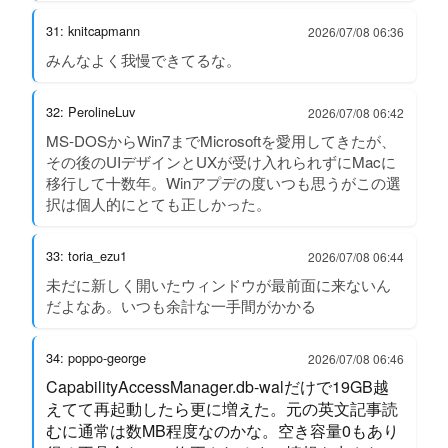
31: knitcapmann
2026/07/08 06:36
みんなよく我慢できてるな。
32: PerolineLuv
2026/07/08 06:42
MS-DOSからWin7までMicrosoftを愛用してきたが、
その後のUIデザインとUXが受け入れられずにMacに
移行して十数年。Winアプデの度いつも思うがこの選
択は個人的にとても正しかった。
33: toria_ezu1
2026/07/08 06:44
未だに新しく開いたウィンドウが最前面に来ないん
だよなあ。いつも余計な一手間がかかる
34: poppo-george
2026/07/08 06:46
CapabilityAccessManager.db-walだけで19GB越
えてて再起動したら更に増えた。元の英文記事読
むに通常は数MB程度なのかな。空き容量0もあり