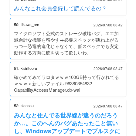
みんなこれ会員登録して読んでるの？
50: tikuwa_ore
2026/07/08 08:42
マイクロソフト公式のストレージ破壊バグ。エエ加
減余計な機能を増やす→必要スペックが跳ね上がる
っつー恐竜的進化じゃなくて、低スペックでも安定
動作する方向に舵を切って欲しいわ。
51: kisiritooru
2026/07/08 08:47
確かめてみてワロタｗｗｗ100GB持って行かれてる
ｗｗｗ＞新しいファイル 96380354832
CapabilityAccessManager.db-wal
52: sionsou
2026/07/08 08:47
みんなと住んでる世界線が違うのだろう
か…。このへんのバグあたったこと無い
し、Windowsアップデートでブルスクに