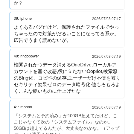
か？
39: iphone
2026/07/08 07:17
よくあるバグだけど、保護されたファイルでやっ
ちゃったので対策がだるいことになってる系か。
広告でうまく読めないが。
40: ringopower
2026/07/08 07:19
検閲されかつデータ消えるOneDrive,ローカルア
カウントを塞ぐ改悪,役に立たないCopilot,検索窓
のBing化、コピペの保存,ユーザーだけ不便を被り
セキリティ効果ゼロのデータ暗号化,他もろもろよ
くこんな酷いものに仕上げたな
41: mohno
2026/07/08 07:49
「システムと予約済み」が100GB超えてたけど、こ
こじゃなくて次の「システムファイル」なのか。
50GBは超えてるんだが、大丈夫なのかな。（アップ