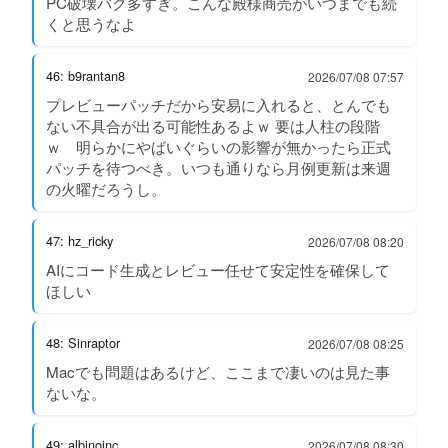
PC破壊バグ多すぎ。こんな殿様商売がいつまでも続
くと思うなよ
46: b9rantan8
2026/07/08 07:57
プレビューパッチだから安易に入れると、とんでも
ない不具合が出る可能性あるよｗ 要は人柱の段階
ｗ 明らかにやばいぐらいの影響が無かったら正式
パッチを待つべき。いつも通りなら月例更新は来週
の火曜だろうし。
47: hz_ricky
2026/07/08 08:20
AIにコード生成とレビュー任せて安定性を確保して
ほしい
48: Sinraptor
2026/07/08 08:25
Macでも問題はあるけど、ここまで凄いのは見た事
ないな。
49: albinoinc
2026/07/08 08:30