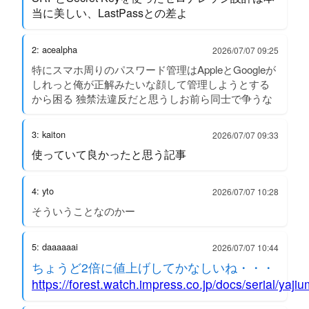
当に美しい、LastPassとの差よ
2: acealpha
2026/07/07 09:25
特にスマホ周りのパスワード管理はAppleとGoogleが
しれっと俺が正解みたいな顔して管理しようとする
から困る 独禁法違反だと思うしお前ら同士で争うな
3: kaiton
2026/07/07 09:33
使っていて良かったと思う記事
4: yto
2026/07/07 10:28
そういうことなのかー
5: daaaaaai
2026/07/07 10:44
ちょうど2倍に値上げしてかなしいね・・・
https://forest.watch.impress.co.jp/docs/serial/yaj