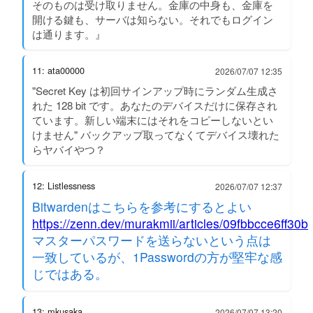
そのものは受け取りません。金庫の中身も、金庫を
開ける鍵も、サーバは知らない。それでもログイン
は通ります。』
11: ata00000
2026/07/07 12:35
"Secret Key は初回サインアップ時にランダム生成さ
れた 128 bit です。あなたのデバイスだけに保存され
ています。新しい端末にはそれをコピーしないとい
けません" バックアップ取ってなくてデバイス壊れた
らヤバイやつ？
12: Listlessness
2026/07/07 12:37
Bitwardenはこちらを参考にするとよい
https://zenn.dev/murakmii/articles/09fbbcce6ff30b
マスターパスワードを送らないという点は
一致しているが、1Passwordの方が堅牢な感
じではある。
13: mkusaka
2026/07/07 13:20