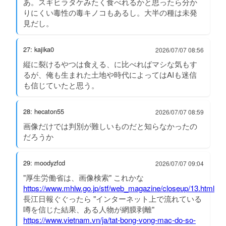
あ。スギヒラタケみたく食べれるかと思ったら分か
りにくい毒性の毒キノコもあるし。大半の種は未発
見だし。
27: kajika0
2026/07/07 08:56
縦に裂けるやつは食える、に比べればマシな気もす
るが、俺も生まれた土地や時代によってはAIも迷信
も信じていたと思う。
28: hecaton55
2026/07/07 08:59
画像だけでは判別が難しいものだと知らなかったの
だろうか
29: moodyzfcd
2026/07/07 09:04
"厚生労働省は、画像検索" これかな
https://www.mhlw.go.jp/stf/web_magazine/closeup/13.html
長江日報ぐぐったら "インターネット上で流れている
噂を信じた結果、ある人物が網膜剥離"
https://www.vietnam.vn/ja/tat-bong-vong-mac-do-so-