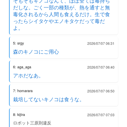
そもそもキノコなんて、ほぼ全ては毒持ち
だしな。ごく一部の種類が、熱を通すと無
毒化されるから人間も食えるだけ。生で食
ったらシイタケやエノキタケだって毒だ
よ。
5: srgy
2026/07/07 06:31
森のキノコにご用心
6: aga_aga
2026/07/07 06:40
アホだなあ。
7: homarara
2026/07/07 06:50
栽培してないキノコは食うな。
8: kijtra
2026/07/07 07:03
ロボット三原則違反