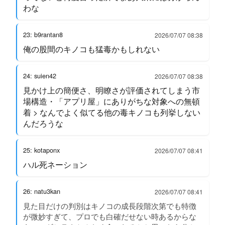
わな
23: b9rantan8
2026/07/07 08:38
俺の股間のキノコも猛毒かもしれない
24: suien42
2026/07/07 08:38
見かけ上の簡便さ、明瞭さが評価されてしまう市
場構造・「アプリ屋」にありがちな対象への無頓
着 > なんでよく似てる他の毒キノコも列挙しない
んだろうな
25: kotaponx
2026/07/07 08:41
ハル死ネーション
26: natu3kan
2026/07/07 08:41
見た目だけの判別はキノコの成長段階次第でも特徴
が微妙すぎて、プロでも白確だせない時あるからな