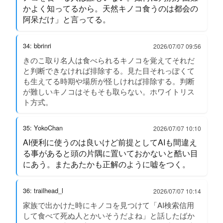
かよく知ってるから。天然キノコ食うのは都会の
阿呆だけ」と言ってる。
34: bbrinri
2026/07/07 09:56
きのこ取り名人は食べられるキノコを覚えてそれだ
と判断できなければ排除する。見た目それっぽくて
も生えてる時期や場所が怪しければ排除する。判断
が難しいキノコはそもそも取らない。ホワイトリス
ト方式。
35: YokoChan
2026/07/07 10:10
AI便利に使うのは良いけど前提としてAIも間違え
る事があると頭の片隅に置いておかないと酷い目
にあう。またあたかも正解のように嘘をつく。
36: trailhead_l
2026/07/07 10:14
家族で出かけた時にキノコを見つけて「AI検索信用
して食べて死ぬ人とかいそうだよね」と話したばか