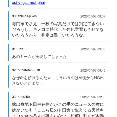
xui-vi-giat-mat-phai
30: shields-pikes
2026/07/07 09:07
専門家でさえ、一枚の写真だけでは判定できない
だろうし、キノコに特化した強化学習もさせてな
いだろうから、判定は難しいだろうな。
31: urtz
2026/07/07 09:36
あのミームが実現してしまった
32: otihateten3510
2026/07/07 09:45
なぜ命を預けるんだｗ こういうのはAI側からNG出
さないとだよなー
33: rider250
2026/07/07 09:50
嫁出身地ド田舎在住だがこの手のニュースの度に
嫁がいつも「ここら辺のド田舎で生えてる天然キ
ノコを食べる人は誰もいない。如何に判別が困難