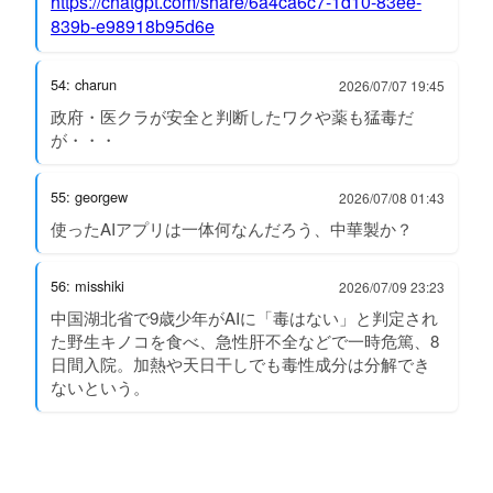
https://chatgpt.com/share/6a4ca6c7-1d10-83ee-
839b-e98918b95d6e
54: charun
2026/07/07 19:45
政府・医クラが安全と判断したワクや薬も猛毒だ
が・・・
55: georgew
2026/07/08 01:43
使ったAIアプリは一体何なんだろう、中華製か？
56: misshiki
2026/07/09 23:23
中国湖北省で9歳少年がAIに「毒はない」と判定され
た野生キノコを食べ、急性肝不全などで一時危篤、8
日間入院。加熱や天日干しでも毒性成分は分解でき
ないという。