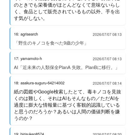
のときでも栄養価がほとんどなくて意味ないらし
く、食品として販売されているもの以外、手を出
す気がしない。
16: agrisearch
2026/07/07 08:13
「野生のキノコを食べた9歳の少年」
17: yamamoto-h
2026/07/07 08:13
AI「近未来の人類保全PlanA 失敗。PlanBに移行。」
18: asakura-suguru-64214002
2026/07/07 08:14
紙の図鑑やGoogle検索したとて、毒キノコを見抜
くのは難しく、それはAIもそんなもの／ただAIを
過度に膨大な情報量に基づく客観的認識している
と思うのだろうか？あるいは人間の価値判断を嫌
うのか？
19: birisuken8574
2026/07/07 08:20