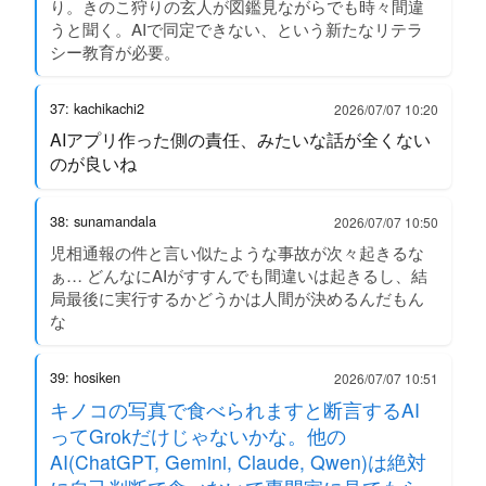
り。きのこ狩りの玄人が図鑑見ながらでも時々間違
うと聞く。AIで同定できない、という新たなリテラ
シー教育が必要。
37: kachikachi2
2026/07/07 10:20
AIアプリ作った側の責任、みたいな話が全くない
のが良いね
38: sunamandala
2026/07/07 10:50
児相通報の件と言い似たような事故が次々起きるな
ぁ… どんなにAIがすすんでも間違いは起きるし、結
局最後に実行するかどうかは人間が決めるんだもん
な
39: hosiken
2026/07/07 10:51
キノコの写真で食べられますと断言するAI
ってGrokだけじゃないかな。他の
AI(ChatGPT, Gemini, Claude, Qwen)は絶対