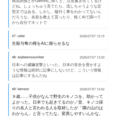
病気関係とかGeminiに聞くと、注意書き出てくるけ
どね。しょっちゅう見てたら、流しちゃうような定
型文ではある。しかし、嘘付く事をわかってないん
だろうな。名前を教えて貰ったり、軽くAIで調べて
から自分でネットで
47: ustar
2026/07/07 13:15
生殺与奪の権をAIに握らせるな
48: soybeancucumber
2026/07/07 13:33
日本への威嚇攻撃といった、日本の安全を脅かすよ
うな情報は絶対に記事にしないけど、こういう情報
は記事にするんだね
49: kamezo
2026/07/07 13:42
９歳……子供がなんで野生のキノコを。助かって
よかった。日本でも起きてるのか／昔、キノコ採
りの名人と言われる人を取材したが「隣の山のは
わからん」と言ってたな。変異しやすいんかな。