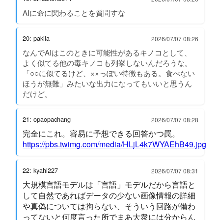
AIに命に関わることを質問すな
20: pakila
2026/07/07 08:26
なんでAIはこのときに可能性があるキノコとして、
よく似てる他の毒キノコも列挙しないんだろうな。
「○○に似てるけど、××っぽい特徴もある。食べない
ほうが無難」みたいな出力になってもいいと思うん
だけど。
21: opaopachang
2026/07/07 08:28
完全にこれ。容易に予想できる回答かつ罠。
https://pbs.twimg.com/media/HLjL4k7WYAEhB49.jpg
22: kyahi227
2026/07/07 08:31
大規模言語モデルは「言語」モデルだから言語と
して自然であればデータの少ない画像情報の詳細
や真偽については拘らない、そういう回路が備わ
ってないと何度言った所でまあ大衆には分からん