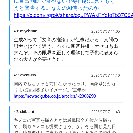
に自己判断で食べないで専門家に見てもら
えと警告する。なんのAI使ったのか
https://x.com/i/grok/share/cquPWAkFYdIoTb37C
40: miyabisun
2026/07/07 11:05
生成AIって「文章の推論」が仕事だから、人間の
思考とは全く違う。ろくに囲碁将棋・オセロも出
来んぞ。その限界を正しく理解して子供に教えら
れる大人が必要そうだ。
41: oyamissa
2026/07/07 11:10
国内でもちょっと前になかったっけ。画像系はかな
りまだ誤回答多いイメージ。/去年か
https://newsdig.tbs.co.jp/articles/-/2303290
42: shikiarai
2026/07/07 11:43
キノコの写真を撮るときは最低限全方位から撮っ
て、類似キノコも提案させろ、か。そも同じ見た目
でも独自進化して毒を持つ可能性もあるので野生の