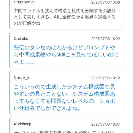
1: nguyen-oi
2026/07/06 13:36
中間ファイルを挟んで構造と規約を分離するの設計
として美しすぎる。AIに全部任せず境界を定義する
のが正解やね
2: sirobu
2026/07/06 16:22
秘伝のタレなのはわかるけどプロンプトや
ら中間成果物やらskillこそ見せてほしいのじ
ゃよ……
3: mak_in
2026/07/06 18:12
こういうので生成したシステム構成図で見
やすいの見たことない。システム構成図あ
ってもなくても問題ないレベルの、ショボ
い仕組みでしかできんよね。
4: elsheep
2026/07/06 18:37
awsさんから構成図を書くSkillを公開してくれれば、