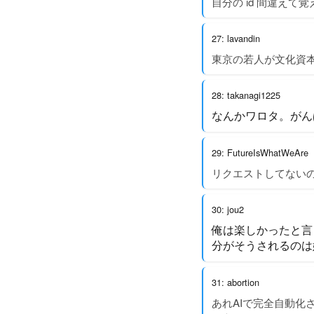
自分の id 間違えて
27: lavandin
東京の若人が文化資
28: takanagi1225
なんかワロタ。がん
29: FutureIsWhatWeAre
リクエストしてない
30: jou2
俺は楽しかったと言
分がそうされるのは
31: abortion
あれAIで完全自動化