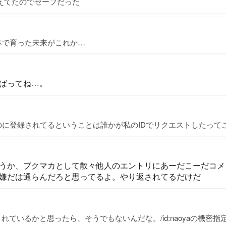
覚えてたのでセーフだった
本で育った未来がこれか…
ばってね…。
のに登録されてるということは誰かが私のIDでリクエストしたって
うか、ブクマカとして散々他人のエントリにあーだこーだコメ
嫌だは通らんだろと思ってるよ。やり返されてるだけだ
されているかと思ったら、そうでもないんだな。/id:naoyaの機密