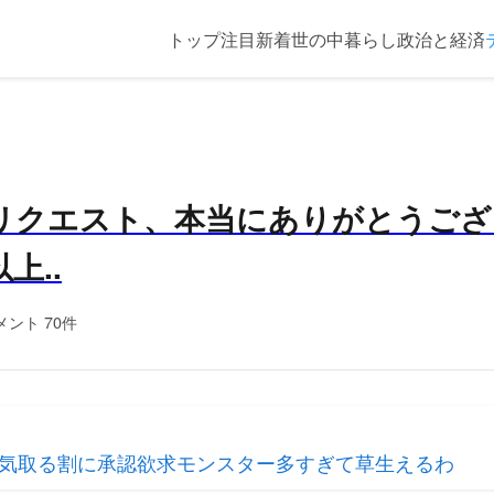
トップ
注目
新着
世の中
暮らし
政治と経済
リクエスト、本当にありがとうござ
上..
メント 70件
気取る割に承認欲求モンスター多すぎて草生えるわ