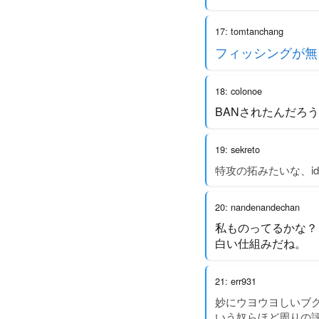
17: tomtanchang
フィッシングが無
18: colonoe
BANされたんだろ
19: sekreto
特攻の拓みたいな、i
20: nandenandechan
私ものってるかな？
白い仕組みだね。
21: err931
妙にウヨウヨしいブク
いう奴らほど周りの