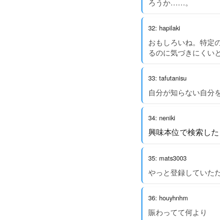
ろうか……。
32: hapilaki
おもしろいね。特定
るのに気づきにくい
33: tafutanisu
自分が知らない自分
34: neniki
興味本位で検索した
35: mats3003
やっと登録していた
36: houyhnhm
賑わってて何より