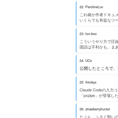
22: PerolineLuv
これ確か作者ドキュ
いくらでも有益なツ
23: ton-boo
こういうやり方で圧
国語は不利かも。ま
24: UCs
公開したところで、
25: ihirokyx
Claude Code
「pxpipe」が登
26: strawberryhunter
たぶん、ふさぐ類いの