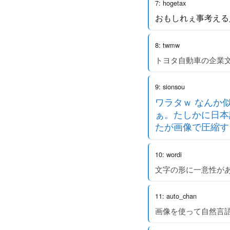
7: hogetax
おもしれぇ事考える
8: twmw
トヨタ自動車の企業
9: sionsou
ワラタｗ なんか
ぁ。たしかに日本
たが画像で圧縮す
10: wordi
文字の形に一意性が
11: auto_chan
画像を使って自然言語