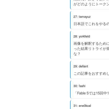
がどのようにトーク
27: tamayuz
日本語でこれをやる
28: yorkfield
画像を解釈するためにt
った結果リトライが
な？
29: defiant
この記事をおすすめ
30: fashi
「Fable 5では15
31: ene0kcal