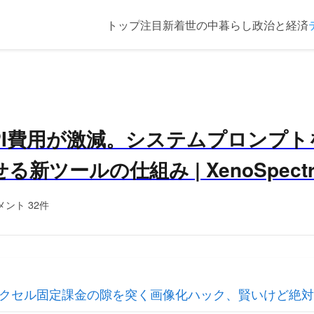
トップ
注目
新着
世の中
暮らし
政治と経済
のAPI費用が激減。システムプロンプ
新ツールの仕組み | XenoSpect
メント 32件
クセル固定課金の隙を突く画像化ハック、賢いけど絶対