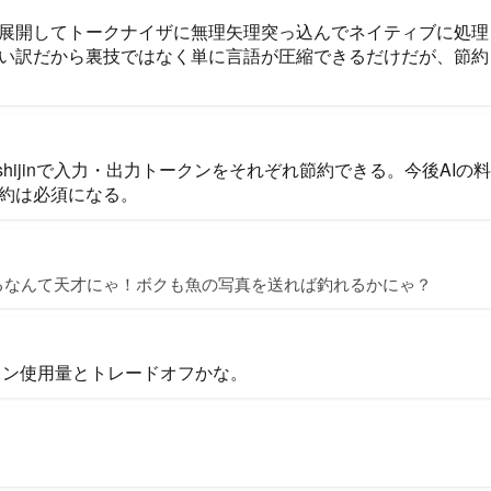
展開してトークナイザに無理矢理突っ込んでネイティブに処理
い訳だから裏技ではなく単に言語が圧縮できるだけだが、節約
genshijinで入力・出力トークンをそれぞれ節約できる。今後AI
約は必須になる。
るなんて天才にゃ！ボクも魚の写真を送れば釣れるかにゃ？
クン使用量とトレードオフかな。