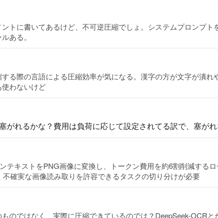
メントに書いてあるけど、不可逆圧縮でしょ。システムプロンプト
ールある。
縮する際の言語による圧縮効率が気になる。漢字の方が文字が潰れ
あ使わないけど
塞がれるかな？費用は負荷に応じて設定されてる訳で、塞がれ
の入力コンテキストをPNG画像に変換し、トークン費用を約6割削減する
場した 不確実な画像読み取りを許容できるタスクの切り分けが必要
ものではなく、実際に圧縮できているのでは？DeepSeek-OCR