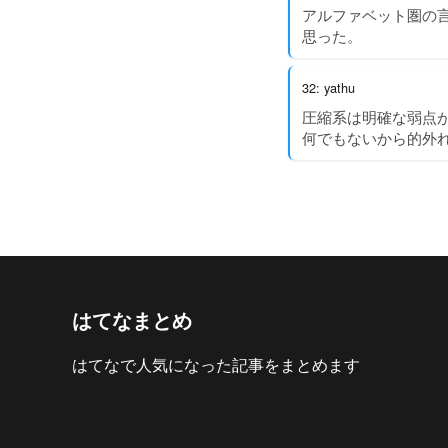
アルファベット圏の
思った。
32: yathu
圧縮系は明確な弱点
何でもないから的外
はてなまとめ
はてなで人気になった記事をまとめます