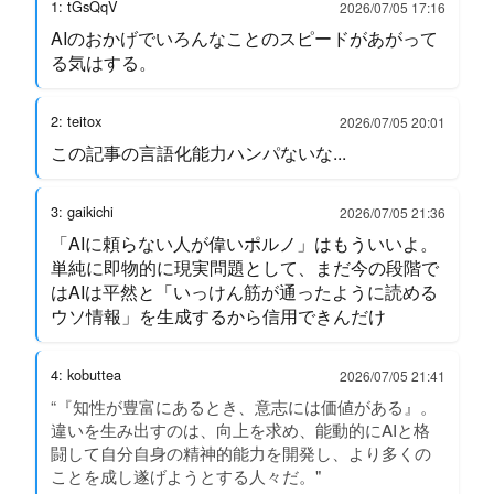
1: tGsQqV
2026/07/05 17:16
AIのおかげでいろんなことのスピードがあがって
る気はする。
2: teitox
2026/07/05 20:01
この記事の言語化能力ハンパないな...
3: gaikichi
2026/07/05 21:36
「AIに頼らない人が偉いポルノ」はもういいよ。
単純に即物的に現実問題として、まだ今の段階で
はAIは平然と「いっけん筋が通ったように読める
ウソ情報」を生成するから信用できんだけ
4: kobuttea
2026/07/05 21:41
“『知性が豊富にあるとき、意志には価値がある』。
違いを生み出すのは、向上を求め、能動的にAIと格
闘して自分自身の精神的能力を開発し、より多くの
ことを成し遂げようとする人々だ。"