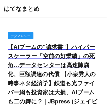
はてなまとめ
テクノロジー
【AIブームの“請求書”】ハイパー
スケーラー「空前の好業績」の死
角…データセンターは高速陳腐
化、巨額調達の代償 【小泉秀人の
時事ネタ経済学】鉄道も光ファイ
バー網も投資家は大損、AIブーム
も二の舞に？ | JBpress (ジェイビ