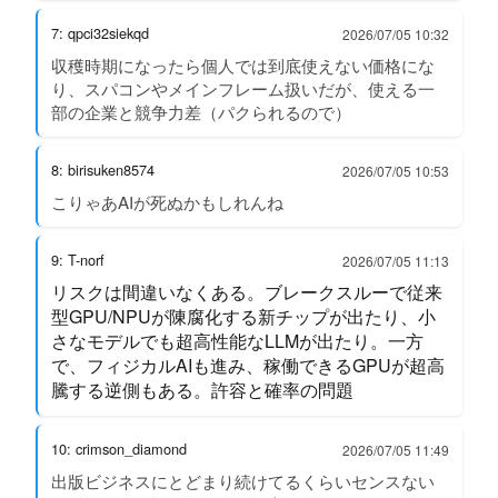
7: qpci32siekqd
2026/07/05 10:32
収穫時期になったら個人では到底使えない価格にな
り、スパコンやメインフレーム扱いだが、使える一
部の企業と競争力差（パクられるので）
8: birisuken8574
2026/07/05 10:53
こりゃあAIが死ぬかもしれんね
9: T-norf
2026/07/05 11:13
リスクは間違いなくある。ブレークスルーで従来
型GPU/NPUが陳腐化する新チップが出たり、小
さなモデルでも超高性能なLLMが出たり。一方
で、フィジカルAIも進み、稼働できるGPUが超高
騰する逆側もある。許容と確率の問題
10: crimson_diamond
2026/07/05 11:49
出版ビジネスにとどまり続けてるくらいセンスない