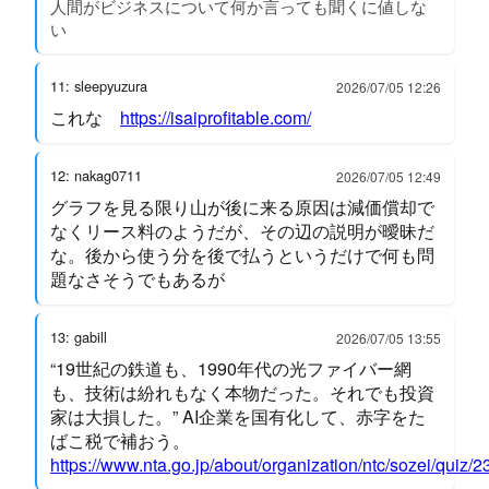
人間がビジネスについて何か言っても聞くに値しな
い
11: sleepyuzura
2026/07/05 12:26
これな
https://isaiprofitable.com/
12: nakag0711
2026/07/05 12:49
グラフを見る限り山が後に来る原因は減価償却で
なくリース料のようだが、その辺の説明が曖昧だ
な。後から使う分を後で払うというだけで何も問
題なさそうでもあるが
13: gabill
2026/07/05 13:55
“19世紀の鉄道も、1990年代の光ファイバー網
も、技術は紛れもなく本物だった。それでも投資
家は大損した。” AI企業を国有化して、赤字をた
ばこ税で補おう。
https://www.nta.go.jp/about/organization/ntc/sozei/quiz/