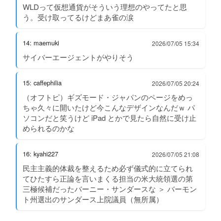
WLDって仮想通貨がそういう理想のやってたと思
う。受け取ってるけどまあ雀の涙
14: maemuki
2026/07/05 15:34
サイバーエージェントがやりそう
15: caffephilia
2026/07/05 20:24
（オフトピ）ギズモード・ジャパンのページをめっ
ちゃ久々に開いたけど今こんなデザインなんだｗ パ
ソコンだと笑うけど iPad とかで見たら自然に受け止
められるのかな
16: kyahi227
2026/07/05 21:08
民主主義的体裁を整えるため必ず儀式的に立てられ
てひたすら正論を言いまくる担当の米大統領選の第
三極候補だったバーニー・サンダースな ＞ バーモン
ト州選出のサンダース上院議員（無所属）