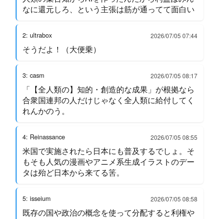
なに還元しろ、という主張は筋が通ってて面白い
2: ultrabox
2026/07/05 07:44
そうだよ！（大便乗）
3: casm
2026/07/05 08:17
「【全人類の】知的・創造的な成果」が根拠なら
合衆国連邦の人だけじゃなく全人類に給付してく
れんかのう。
4: Reinassance
2026/07/05 08:55
米国で実施されたら日本にも普及するでしょ。そ
もそも人気の漫画やアニメ系生成イラストのデー
タは殆ど日本から来てる筈。
5: isseium
2026/07/05 08:58
既存の国や政治の概念を使って分配すると利権や