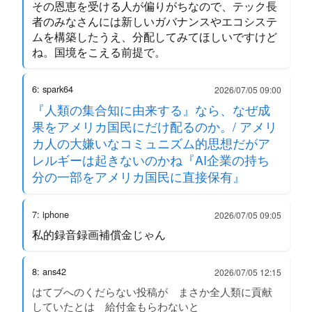
その恩恵を受ける人が偏りがちなので、テック長
者のみなさんには新しいガバナンスやエコシステ
ムを構築したうえ、分配してみてほしいですけど
ね。国境をこえる前提で。
6: spark64
2026/07/05 09:00
『人類の集合知に由来する』なら、なぜ成
果をアメリカ国民にだけ配るのか。/ アメリ
カ人の大嫌いなコミュニズム的思想だがア
レルギーは起きないのかね『AI企業の持ち
分の一部をアメリカ国民に直接保有』
7: iphone
2026/07/05 09:05
私的録音録画補償金じゃん
8: ans42
2026/07/05 12:15
はてブへのくだらない投稿が まさか全人類に貢献
していたとは 給付金もらわないと