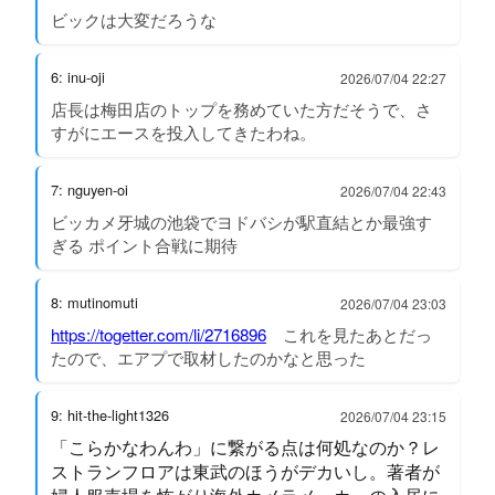
ビックは大変だろうな
6: inu-oji
2026/07/04 22:27
店長は梅田店のトップを務めていた方だそうで、さ
すがにエースを投入してきたわね。
7: nguyen-oi
2026/07/04 22:43
ビッカメ牙城の池袋でヨドバシが駅直結とか最強す
ぎる ポイント合戦に期待
8: mutinomuti
2026/07/04 23:03
https://togetter.com/li/2716896
これを見たあとだっ
たので、エアプで取材したのかなと思った
9: hit-the-light1326
2026/07/04 23:15
「こらかなわんわ」に繋がる点は何処なのか？レ
ストランフロアは東武のほうがデカいし。著者が