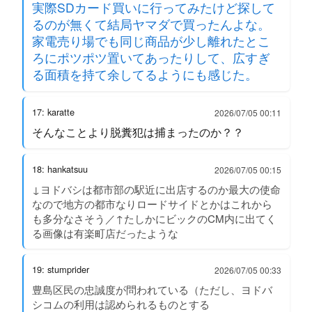
実際SDカード買いに行ってみたけど探して
るのが無くて結局ヤマダで買ったんよな。
家電売り場でも同じ商品が少し離れたとこ
ろにポツポツ置いてあったりして、広すぎ
る面積を持て余してるようにも感じた。
17: karatte
2026/07/05 00:11
そんなことより脱糞犯は捕まったのか？？
18: hankatsuu
2026/07/05 00:15
↓ヨドバシは都市部の駅近に出店するのか最大の使命
なので地方の都市なりロードサイドとかはこれから
も多分なさそう／↑たしかにビックのCM内に出てく
る画像は有楽町店だったような
19: stumprider
2026/07/05 00:33
豊島区民の忠誠度が問われている（ただし、ヨドバ
シコムの利用は認められるものとする