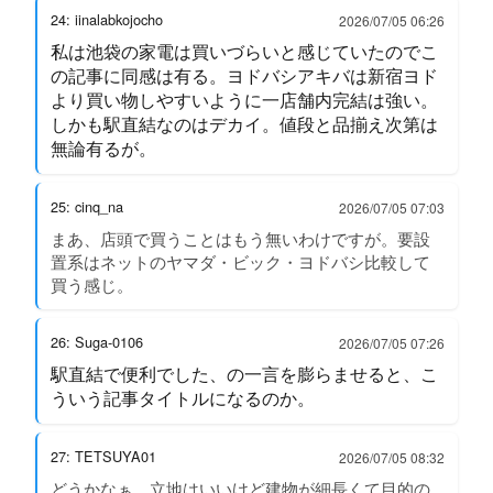
24: iinalabkojocho
2026/07/05 06:26
私は池袋の家電は買いづらいと感じていたのでこ
の記事に同感は有る。ヨドバシアキバは新宿ヨド
より買い物しやすいように一店舗内完結は強い。
しかも駅直結なのはデカイ。値段と品揃え次第は
無論有るが。
25: cinq_na
2026/07/05 07:03
まあ、店頭で買うことはもう無いわけですが。要設
置系はネットのヤマダ・ビック・ヨドバシ比較して
買う感じ。
26: Suga-0106
2026/07/05 07:26
駅直結で便利でした、の一言を膨らませると、こ
ういう記事タイトルになるのか。
27: TETSUYA01
2026/07/05 08:32
どうかなぁ。立地はいいけど建物が細長くて目的の