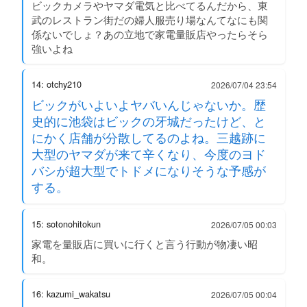
ビックカメラやヤマダ電気と比べてるんだから、東
武のレストラン街だの婦人服売り場なんてなにも関
係ないでしょ？あの立地で家電量販店やったらそら
強いよね
14: otchy210
2026/07/04 23:54
ビックがいよいよヤバいんじゃないか。歴
史的に池袋はビックの牙城だったけど、と
にかく店舗が分散してるのよね。三越跡に
大型のヤマダが来て辛くなり、今度のヨド
バシが超大型でトドメになりそうな予感が
する。
15: sotonohitokun
2026/07/05 00:03
家電を量販店に買いに行くと言う行動が物凄い昭
和。
16: kazumi_wakatsu
2026/07/05 00:04