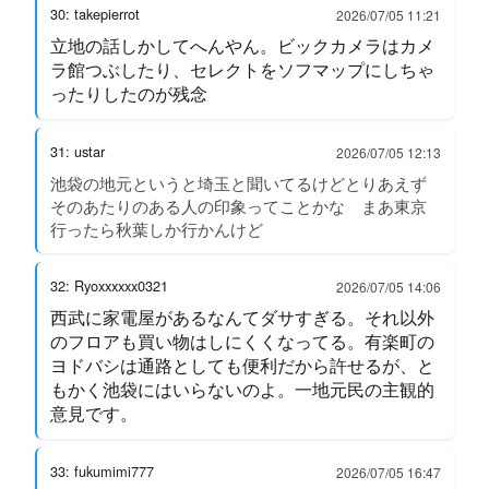
30: takepierrot
2026/07/05 11:21
立地の話しかしてへんやん。ビックカメラはカメ
ラ館つぶしたり、セレクトをソフマップにしちゃ
ったりしたのが残念
31: ustar
2026/07/05 12:13
池袋の地元というと埼玉と聞いてるけどとりあえず
そのあたりのある人の印象ってことかな まあ東京
行ったら秋葉しか行かんけど
32: Ryoxxxxxx0321
2026/07/05 14:06
西武に家電屋があるなんてダサすぎる。それ以外
のフロアも買い物はしにくくなってる。有楽町の
ヨドバシは通路としても便利だから許せるが、と
もかく池袋にはいらないのよ。一地元民の主観的
意見です。
33: fukumimi777
2026/07/05 16:47