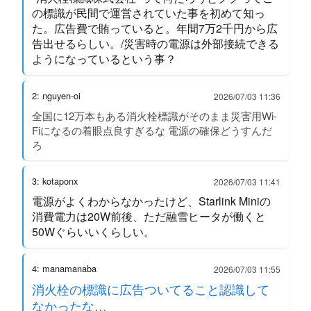
の標識が民間で運営されていた事を初めて知っ
た。広告費で賄っていると。年間7万2千円から広
告出せるらしい。/災害時の電源は外部接続できる
ようになっているという事？
2: nguyen-oi
2026/07/03 11:36
全国に12万本もある消火栓標識がそのまま災害用Wi-
Fiになるの着眼点良すぎるな 電源の確保どうすんだ
ろ
3: kotaponx
2026/07/03 11:41
電源がよくわからなかったけど、Starlink Miniの
消費電力は20W前後、ただ融雪ヒータが働くと
50Wぐらいいくらしい。
4: manamanaba
2026/07/03 11:55
消火栓の標識に広告ついてること認識して
なかったな…