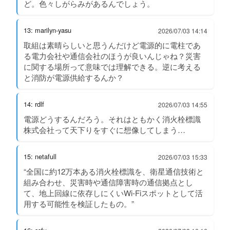
ど。色々しがらみがあるんでしょう。
13: marilyn-yasu
2026/07/03 14:14
取組は素晴らしいと思うんだけど電源的に電柱であ
る電力会社や通信会社のほうが良いんじゃね？災害
に関する場所って意味では理解できる。逆に考える
と消防が電源供給するんか？
14: rdlf
2026/07/03 14:55
電源どうするんだろう。それはともかく消火栓標識
株式会社って天下りをすぐに想像してしまう…
15: netafull
2026/07/03 15:33
“全国に約12万本ある消火栓標識を、衛星通信技術と
組み合わせ、災害時や通信障害時の通信拠点とし
て、地上回線に依存しにくいWi-Fiスポットとして活
用する可能性を検証したもの。”