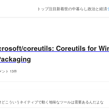
トップ
注目
新着
世の中
暮らし
政治と経済
crosoft/coreutils: Coreutils for W
 Packaging
メント 13件
だけどこういうネイティブで動く地味なツールは需要あるんだよな