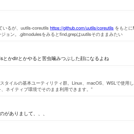
が、uutils-coreutils
https://github.com/uutils/coreutils
をもとにMi
。.gitmodulesをみるとfind,grepはuutilsそのままみたい
sとかdirとかやると苦虫噛みつぶした顔になるよね
UNIXスタイルの基本ユーティリティ群。Linux、macOS、WSLで使
を、ネイティブ環境でそのまま利用できます。”
ものがありまして、、、