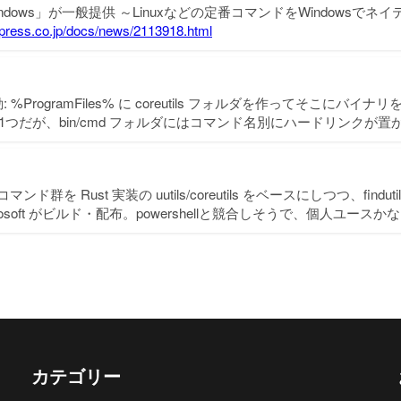
s for Windows」が一般提供 ～Linuxなどの定番コマンドをWindowsで
impress.co.jp/docs/news/2113918.html
ProgramFiles% に coreutils フォルダを作ってそこにバイナリ
s.exe1つだが、bin/cmd フォルダにはコマンド名別にハードリンクが
のコマンド群を Rust 実装の uutils/coreutils をベースにしつつ、findut
icrosoft がビルド・配布。powershellと競合しそうで、個人ユースか
カテゴリー