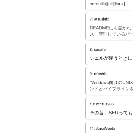
coreutils][cli][linux]
7: atsushifx
READMEにも書かれている
ス、管理しているバージョン
8: sucelie
シェルが違うときにl
9: misshiki
“Windows向けの
ンドとパイプライン
10: mitsu1986
その昔、SFUって
11: AmaiSaeta