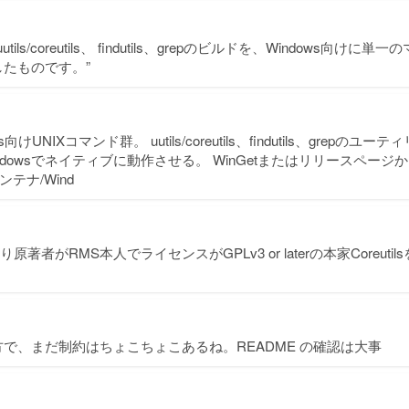
uutils/coreutils、 findutils、grepのビルドを、Windows向
たものです。”
ows向けUNIXコマンド群。 uutils/coreutils、findutils、grep
dowsでネイティブに動作させる。 WinGetまたはリリースペー
コンテナ/Wind
原著者がRMS本人でライセンスがGPLv3 or laterの本家Coreut
。
で、まだ制約はちょこちょこあるね。README の確認は大事