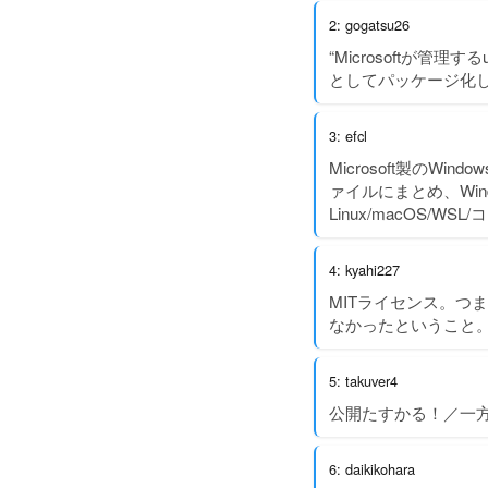
2: gogatsu26
“Microsoftが管理する
としてパッケージ化し
3: efcl
Microsoft製のWind
ァイルにまとめ、Win
Linux/macOS/WSL/
4: kyahi227
MITライセンス。つまり
なかったということ
5: takuver4
公開たすかる！／一方
6: daikikohara