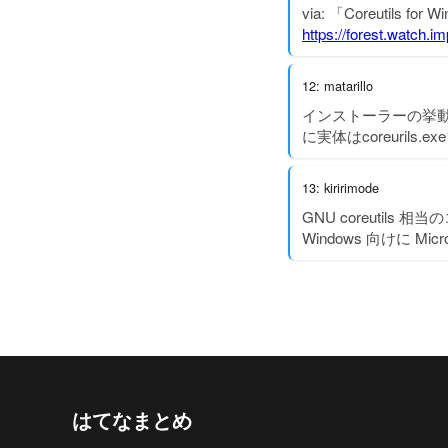
via: 「Coreutil
https://forest.watch.
12: matarillo
インストーラーの挙動: %
に実体はcoreuril
13: kiririmode
GNU coreutils 相当
Windows 向けに M
はてなまとめ