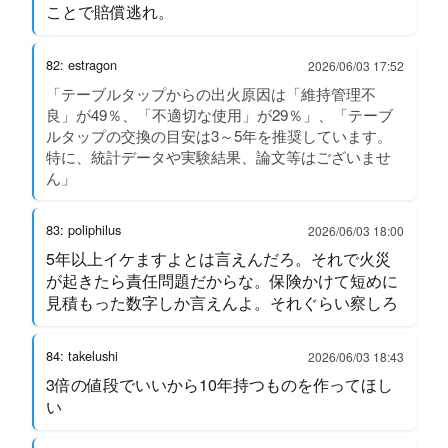
ことで賠償逃れ。
82: estragon
2026/06/03 17:52
「テーブルタップからの出火原因は「維持管理不
良」が49％、「不適切な使用」が29％」、「テーブ
ルタップの交換の目安は3～5年を推奨しています。
特に、統計データや実験結果、論文等はございませ
ん」
83: poliphilus
2026/06/03 18:00
5年以上イケますよとは言えんだろ。それで火災
が起きたら責任問題だからな。保険かけて短めに
見積もった数字しか言えんよ。それぐらい察しろ
84: takelushi
2026/06/03 18:43
3倍の値段でいいから10年持つものを作ってほし
い