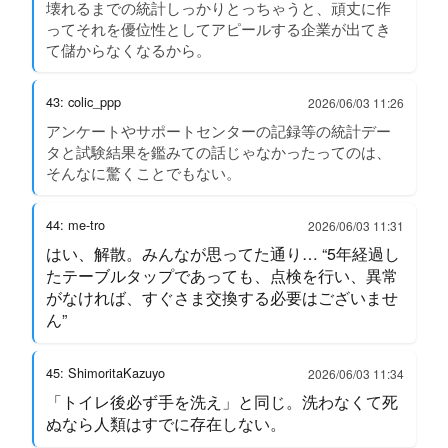
壊れるまでの統計しっかりとっちゃうと、頑丈に作
ってそれを優位性としてアピールする企業が出てき
て儲からなくなるから。
43: colic_ppp
2026/06/03 11:26
アンケートやサポートセンターの記録等の統計デー
タと試験結果を鑑みての話じゃなかったってのは、
そんなに驚くことでもない。
44: me-tro
2026/06/03 11:31
はい、解散。みんなが思ってた通り… “5年経過し
たテーブルタップであっても、点検を行い、異常
がなければ、すぐさま交換する必要はございませ
ん”
45: ShimoritaKazuyo
2026/06/03 11:34
「トイレ後必ず手を洗え」と同じ。洗わなくて死
ぬなら人類はすでに存在しない。