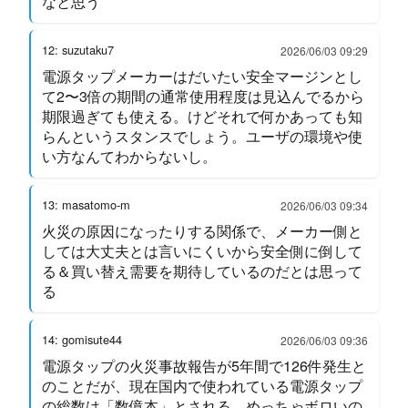
なと思う
12: suzutaku7
2026/06/03 09:29
電源タップメーカーはだいたい安全マージンとし
て2〜3倍の期間の通常使用程度は見込んでるから
期限過ぎても使える。けどそれで何かあっても知
らんというスタンスでしょう。ユーザの環境や使
い方なんてわからないし。
13: masatomo-m
2026/06/03 09:34
火災の原因になったりする関係で、メーカー側と
しては大丈夫とは言いにくいから安全側に倒して
る＆買い替え需要を期待しているのだとは思って
る
14: gomisute44
2026/06/03 09:36
電源タップの火災事故報告が5年間で126件発生と
のことだが、現在国内で使われている電源タップ
の総数は「数億本」とされる。めっちゃボロいの