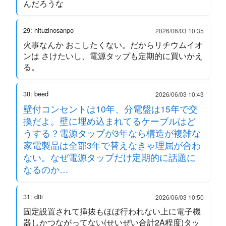
んだろうな
29: hituzinosanpo
2026/06/03 10:35
火事なんか おこしたくない。だからリチウムイオ
ンは さけたいし、電源タップも定期的に買いかえ
る。
30: beed
2026/06/03 10:43
壁付コンセントは10年、分電盤は15年で交
換だよ。壁に埋め込まれてるケーブルはど
うする？電源タップが3年なら構造が複雑な
家電製品は全部3年で替えなきゃ理屈が合わ
ない。なぜ電源タップだけ定期的に話題に
なるのか…
31: d0i
2026/06/03 10:50
固定設置されて挿抜もほぼ行われない上に電子機
器しかつながってない(せいぜい合計2A程度)タッ