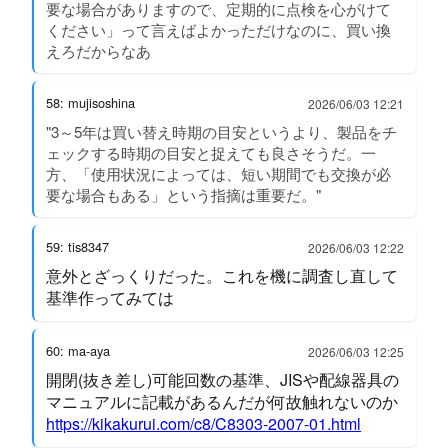
要な場合がありますので、定期的に点検を心がけて
ください」って言えばよかっただけなのに、買い換
えろだからなあ
58: mujisoshina
2026/06/03 12:21
"3～5年は買い替え時期の目安というより、製品をチ
ェックする時期の目安と捉えても良さそうだ。一
方、「使用状況によっては、短い期間でも交換が必
要な場合もある」という指摘は重要だ。"
59: tis8347
2026/06/03 12:22
意外とざっくりだった。これを機に調査し直して
基準作ってみては
60: ma-aya
2026/06/03 12:25
開閉(抜き差し)可能回数の基準、JISや配線器具の
マニュアルに記載があるんだが何故触れないのか
https://kikakurui.com/c8/C8303-2007-01.html