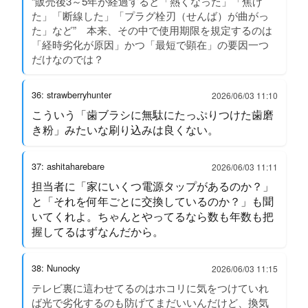
“販売後3～5年が経過すると「熱くなった」「焦げ
た」「断線した」「プラグ栓刃（せんば）が曲がっ
た」など” 本来、その中で使用期限を規定するのは
「経時劣化が原因」かつ「最短で顕在」の要因一つ
だけなのでは？
36: strawberryhunter
2026/06/03 11:10
こういう「歯ブラシに無駄にたっぷりつけた歯磨
き粉」みたいな刷り込みは良くない。
37: ashitaharebare
2026/06/03 11:11
担当者に「家にいくつ電源タップがあるのか？」
と「それを何年ごとに交換しているのか？」も聞
いてくれよ。ちゃんとやってるなら数も年数も把
握してるはずなんだから。
38: Nunocky
2026/06/03 11:15
テレビ裏に這わせてるのはホコリに気をつけていれ
ば光で劣化するのも防げてまだいいんだけど、換気