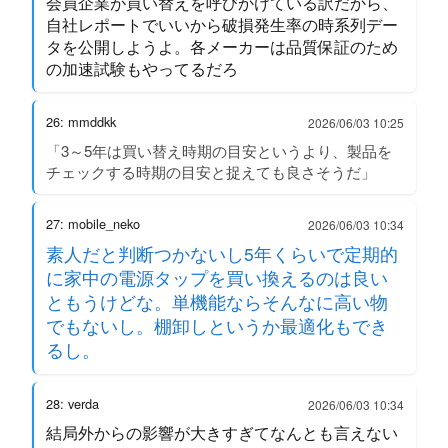
会員企業が買い替えを呼びかけている訳だから、
自社レポートでいいから破損発生率の時系列デー
タを公開しようよ。各メーカーは品質保証のため
の加速試験もやってるだろ
26: mmddkk
2026/06/03 10:25
「3～5年は買い替え時期の目安というより、製品を
チェックする時期の目安と捉えても良さそうだ」
27: mobile_neko
2026/06/03 10:34
素人だと判断つかないし5年くらいで定期的
に家中の電源タップを買い換えるのは良い
ともうけどな。単機能ならそんなに高い物
でもないし。棚卸しというか最適化もでき
るし。
28: verda
2026/06/03 10:34
結局外からの影響が大きすぎてなんとも言えない