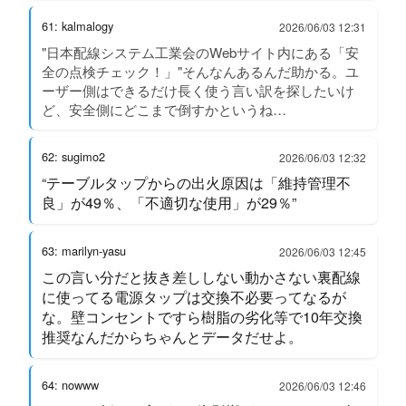
61: kalmalogy
2026/06/03 12:31
"日本配線システム工業会のWebサイト内にある「安
全の点検チェック！」"そんなんあるんだ助かる。ユ
ーザー側はできるだけ長く使う言い訳を探したいけ
ど、安全側にどこまで倒すかというね…
62: sugimo2
2026/06/03 12:32
“テーブルタップからの出火原因は「維持管理不
良」が49％、「不適切な使用」が29％”
63: marilyn-yasu
2026/06/03 12:45
この言い分だと抜き差ししない動かさない裏配線
に使ってる電源タップは交換不必要ってなるが
な。壁コンセントですら樹脂の劣化等で10年交換
推奨なんだからちゃんとデータだせよ。
64: nowww
2026/06/03 12:46