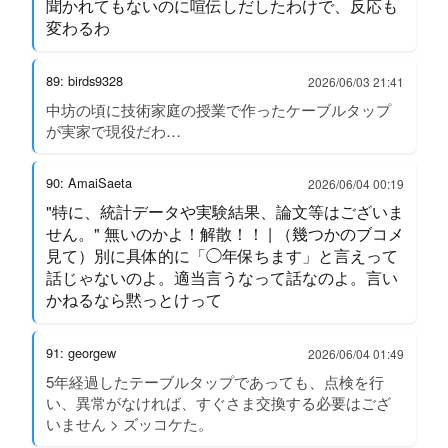
聞かれてもないのに喧伝しだしたわけで、反応も
変わるわ
89: birds9328
2026/06/03 21:41
中坊の頃に技術家庭の授業で作ったケーブルタップ
が実家で現役だわ…
90: AmaiSaeta
2026/06/04 00:19
"特に、統計データや実験結果、論文等はございま
せん。" 無いのかよ！解散！！ | （幾つかのブコメ
見て）別に具体的に「◯年保ちます」と言えって
話じゃないのよ。適当言うなって話なのよ。言い
かねるなら黙っとけって
91: georgew
2026/06/04 01:49
5年経過したテーブルタップであっても、点検を行
い、異常がなければ、すぐさま交換する必要はござ
いません > ズッコケた。