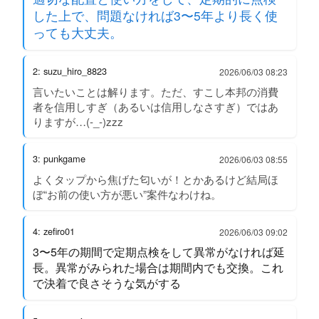
した上で、問題なければ3〜5年より長く使
っても大丈夫。
2: suzu_hiro_8823
2026/06/03 08:23
言いたいことは解ります。ただ、すこし本邦の消費
者を信用しすぎ（あるいは信用しなさすぎ）ではあ
りますが…(-_-)zzz
3: punkgame
2026/06/03 08:55
よくタップから焦げた匂いが！とかあるけど結局ほ
ぼ“お前の使い方が悪い”案件なわけね。
4: zefiro01
2026/06/03 09:02
3〜5年の期間で定期点検をして異常がなければ延
長。異常がみられた場合は期間内でも交換。これ
で決着で良さそうな気がする