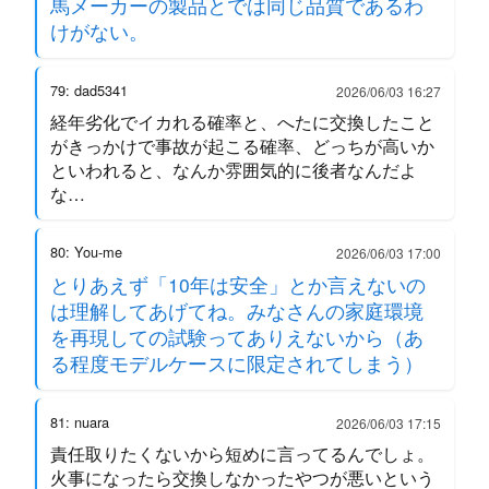
馬メーカーの製品とでは同じ品質であるわ
けがない。
79: dad5341
2026/06/03 16:27
経年劣化でイカれる確率と、へたに交換したこと
がきっかけで事故が起こる確率、どっちが高いか
といわれると、なんか雰囲気的に後者なんだよ
な…
80: You-me
2026/06/03 17:00
とりあえず「10年は安全」とか言えないの
は理解してあげてね。みなさんの家庭環境
を再現しての試験ってありえないから（あ
る程度モデルケースに限定されてしまう）
81: nuara
2026/06/03 17:15
責任取りたくないから短めに言ってるんでしょ。
火事になったら交換しなかったやつが悪いという