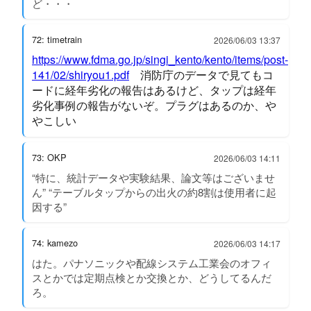
ど・・・
72: timetrain
2026/06/03 13:37
https://www.fdma.go.jp/singi_kento/kento/items/post-
141/02/shiryou1.pdf
消防庁のデータで見てもコ
ードに経年劣化の報告はあるけど、タップは経年
劣化事例の報告がないぞ。プラグはあるのか、や
やこしい
73: OKP
2026/06/03 14:11
“特に、統計データや実験結果、論文等はございませ
ん” “テーブルタップからの出火の約8割は使用者に起
因する”
74: kamezo
2026/06/03 14:17
はた。パナソニックや配線システム工業会のオフィ
スとかでは定期点検とか交換とか、どうしてるんだ
ろ。