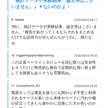
『統計データや実験結果、論文等はござ
いません。』▼ないのかよ！
9: rissack
2026/06/03 09:17
“特に、統計データや実験結果、論文等はございま
せん。” 報告があがってくるならそれをまとめる
だけでも説得力がぜんぜんちがうのに。雑だな
ぁ。
10: triggerhappysundaymorning
2026/06/03 09:20
この正直ベースインタビューを読む限りは安全性
もそうだけど商売的な都合で定期的な買い替え即
してる側面もありそうな雰囲気ね。
11: monochrome_K2
2026/06/03 09:26
電源タップは電気を扱うにも関わらず手荒く利用
されるケースが多いから本体やコードに汚れや傷
が目立ってきたら速やかに交換した方が良いのか