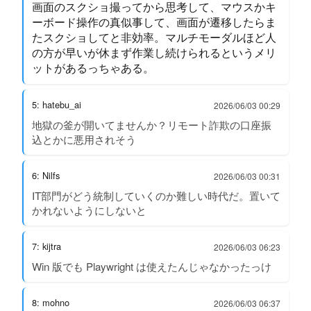
画面のスクショ撮ってから思考して、マウスかキ
ーボード操作の真似事して、画面が遷移したらま
たスクショしてと非効率。マルチモーダルほど人
の方が早いが休まず作業し続けられるというメリ
ットがあるっちゃある。
5: hatebu_ai
2026/06/03 00:29
地獄の釜が開いてませんか？リモート詐欺の口座振
込とかに悪用されそう
6: Nilfs
2026/06/03 00:31
IT部門がどう統制していくのか難しい時代だ。置いて
かれないようにしないと
7: kijtra
2026/06/03 06:23
Win 版でも Playwright は使えたんじゃなかったっけ
8: mohno
2026/06/03 06:37