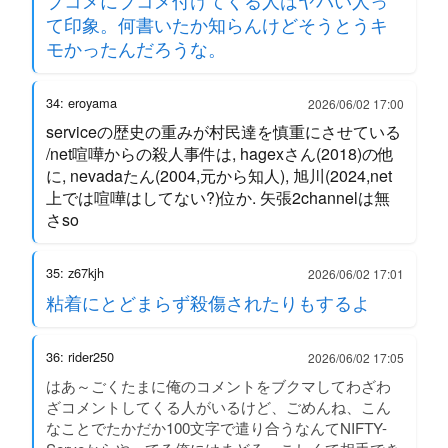
ブコメにブコメ付けてくる人はヤバい人っ
て印象。何書いたか知らんけどそうとうキ
モかったんだろうな。
34: eroyama
2026/06/02 17:00
serviceの歴史の重みが村民達を慎重にさせている
/net喧嘩からの殺人事件は, hagexさん(2018)の他
に, nevadaたん(2004,元から知人), 旭川(2024,net
上では喧嘩はしてない?)位か. 矢張2channelは無
さso
35: z67kjh
2026/06/02 17:01
粘着にとどまらず殺傷されたりもするよ
36: rider250
2026/06/02 17:05
はあ～ごくたまに俺のコメントをブクマしてわざわ
ざコメントしてくる人がいるけど、ごめんね、こん
なことでたかだか100文字で遣り合うなんてNIFTY-