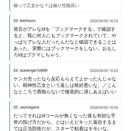
煽って乙女かな？は煽り性能高い
23: kisiritooru
2026/06/02 16:23
発言がアレなidを「ブックマークする」で確認す
ると、既に何人にもブックマークされていて、や
っぱりアレな人だったんだなと確認できることは
あった。実際にはブックマークをしない。おもし
ろidはブクマしちゃう。
24: scavenger-folk99
2026/06/02 16:23
ケンカ売ったなら反応もらえてよかったんじゃな
い。精神性乙女という返しは格好悪いな。／こん
なところで愚痴らないで徹底的に潰しあえばいい
25: usomegane
2026/06/02 16:34
だってそれはidコールが無くなった後も有効な手
斧の投げ方だから。とはいえピキッた返信するま
では正当防衛だが、スターで粘着はキモいな。