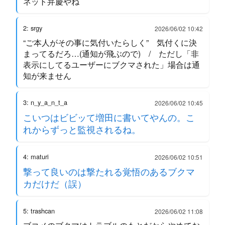
ネット弁慶やね
2: srgy
2026/06/02 10:42
“ご本人がその事に気付いたらしく” 気付くに決
まってるだろ…(通知が飛ぶので) / ただし「非
表示にしてるユーザーにブクマされた」場合は通
知が来ません
3: n_y_a_n_t_a
2026/06/02 10:45
こいつはビビッて増田に書いてやんの。こ
れからずっと監視されるね。
4: maturi
2026/06/02 10:51
撃って良いのは撃たれる覚悟のあるブクマ
カだけだ（誤）
5: trashcan
2026/06/02 11:08