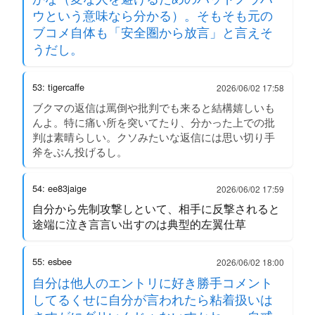
ウという意味なら分かる）。そもそも元の
ブコメ自体も「安全圏から放言」と言えそ
うだし。
53: tigercaffe
2026/06/02 17:58
ブクマの返信は罵倒や批判でも来ると結構嬉しいも
んよ。特に痛い所を突いてたり、分かった上での批
判は素晴らしい。クソみたいな返信には思い切り手
斧をぶん投げるし。
54: ee83jaige
2026/06/02 17:59
自分から先制攻撃しといて、相手に反撃されると
途端に泣き言言い出すのは典型的左翼仕草
55: esbee
2026/06/02 18:00
自分は他人のエントリに好き勝手コメント
してるくせに自分が言われたら粘着扱いは