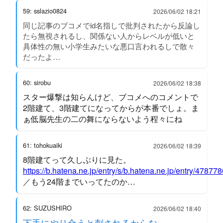
59: sslazio0824
2026/06/02 18:21
同じ記事のブコメでid名指しで批判されたから反論し
たら無視されるし、関係ない人からレベルが低いと
具体性の無い小学生みたいな悪口言われるしで散々
だったよ…
60: sirobu
2026/06/02 18:38
スター爆撃は知らんけど、ブコメへのコメントで
2階建て、3階建てになってからが本番でしょ。ま
ぁ低脳先生の二の舞にならないよう程々にね
61: tohokuaiki
2026/06/02 18:39
8階建てって久しぶりに見た。
https://b.hatena.ne.jp/entry/s/b.hatena.ne.jp/entry/4
／もう24階までいってたのか…
62: SUZUSHIRO
2026/06/02 18:40
下手にやり合うと刺されるからな