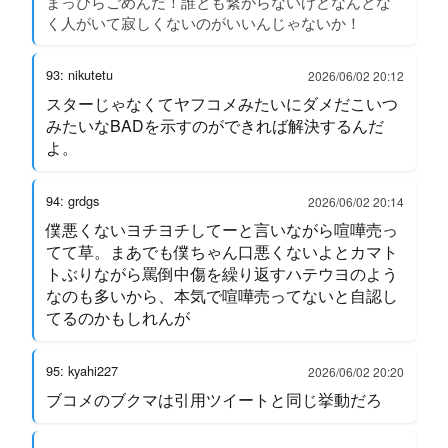
まっぴらごめんだ！誰とも繋がらないけどなんとな
く人がいて寂しくないのがいいんじゃないか！
93: nikutetu
2026/06/02 20:12
スターじゃなくてヤフコメみたいにダメだこいつ
みたいなBADを示すのができれば解決するんだ
よ。
94: grdgs
2026/06/02 20:14
僕悪くないヨチヨチしてーと言いながら喧嘩売っ
てて草。まあでも僕ちゃん口悪くないよとカマト
トぶりながら罵倒中傷を繰り返すハテウヨのよう
なのも多いから、本気で喧嘩売ってないと自認し
てるのかもしれんが
95: kyahi227
2026/06/02 20:20
ブコメのブクマは引用ツイートと同じ挙動だろ