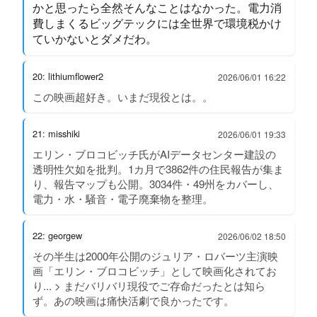
かと思ったら全然そんなことはなかった。電力消
費しまくるビッグテックには全世界で環境税かけ
ていかないとダメだわ。
20: lithiumflower2
2026/06/01 16:22
この映画超好き。いまだ現役とは。。
21: misshiki
2026/06/01 19:33
エリン・ブロコビッチ氏がAIデータセンター建設の
透明性欠如を批判。1カ月で3862件の住民報告が集ま
り、報告マップも公開。3034件・49州をカバーし、
電力・水・騒音・電子廃棄物を整理。
22: georgew
2026/06/02 18:50
その半生は2000年公開のジュリア・ロバーツ主演映
画「エリン・ブロコビッチ」として映画化されてお
り... > まだバリバリ現役でご存命だったとは知ら
ず。あの映画は痛快活劇で良かったです。