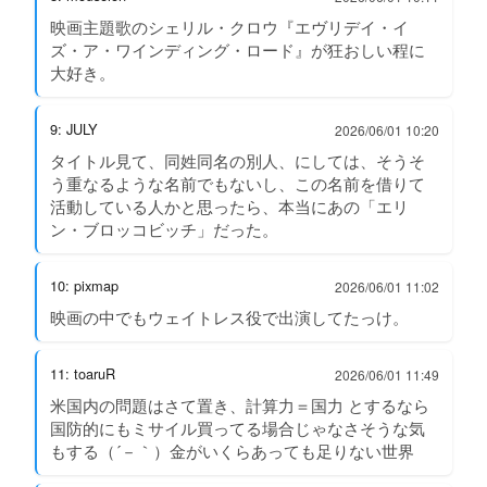
映画主題歌のシェリル・クロウ『エヴリデイ・イ
ズ・ア・ワインディング・ロード』が狂おしい程に
大好き。
9: JULY
2026/06/01 10:20
タイトル見て、同姓同名の別人、にしては、そうそ
う重なるような名前でもないし、この名前を借りて
活動している人かと思ったら、本当にあの「エリ
ン・ブロッコビッチ」だった。
10: pixmap
2026/06/01 11:02
映画の中でもウェイトレス役で出演してたっけ。
11: toaruR
2026/06/01 11:49
米国内の問題はさて置き、計算力＝国力 とするなら
国防的にもミサイル買ってる場合じゃなさそうな気
もする（´－｀）金がいくらあっても足りない世界