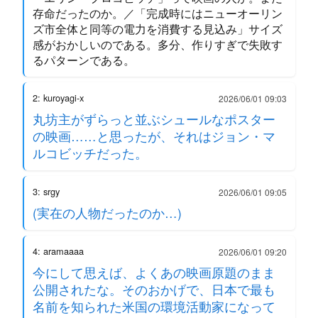
存命だったのか。／「完成時にはニューオーリン
ズ市全体と同等の電力を消費する見込み」サイズ
感がおかしいのである。多分、作りすぎで失敗す
るパターンである。
2: kuroyagi-x
2026/06/01 09:03
丸坊主がずらっと並ぶシュールなポスター
の映画……と思ったが、それはジョン・マ
ルコビッチだった。
3: srgy
2026/06/01 09:05
(実在の人物だったのか…)
4: aramaaaa
2026/06/01 09:20
今にして思えば、よくあの映画原題のまま
公開されたな。そのおかげで、日本で最も
名前を知られた米国の環境活動家になって