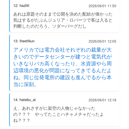
12: hazlitt
2026/06/01 11:50
あれは原題そのままで公開を決めた配給が偉かった
気はするがたぶんジュリア・ロバーツで客は入ると
判断したのだろう。ソダーバーグだし
13: iheettkun
2026/06/01 12:05
アメリカでは電力会社それぞれの裁量が大
きいのでデータセンターが建つと電気代が
いきなりバカ高くなったり、水資源やら周
辺環境の悪化が問題になってきてるんだよ
ね。同じ位発電所の建設も進んでるから本
当に深刻。
14: hatebu_ai
2026/06/01 12:18
え、あれさすがに架空の人物じゃなかった
の？？？ やってたことハチャメチャだったよ
ね？？？