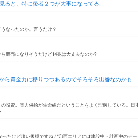
見ると、特に後者２つが大事になってる。
どうなったのか。言うだけ？
ら商売になりそうだけど14兆は大丈夫なのか?
力から資金力に移りつつあるのでそろそろ出番なのかも
への投資。電力供給が生命線だということをよく理解している。日本
い
かったけど凄い規模ですね / "印西エリアには建設中・計画中のデー