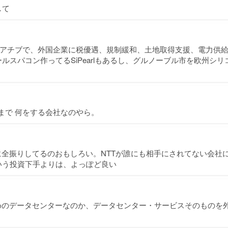
して
ceイニシアチブで、外国企業に税優遇、規制緩和、土地取得支援、電力供
ルスパコン作ってるSiPearlもあるし、グルノーブル市を欧州シ
どこまで 何をする会社なのやら。
に全振りしてるのおもしろい。NTTが誰にも相手にされてない会社
いう投資下手よりは、よっぽど良い
ためのデータセンターなのか、データセンター・サービスそのものを