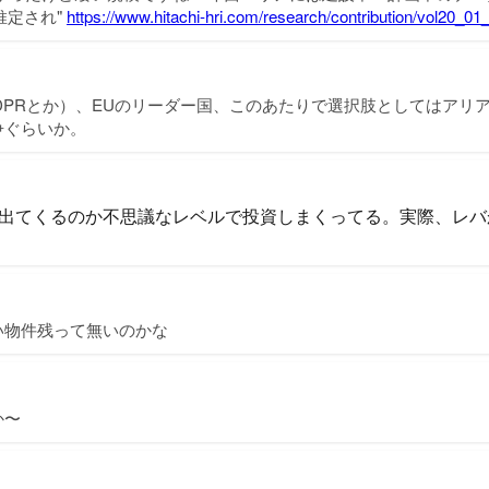
と推定され"
https://www.hitachi-hri.com/research/contribution/vol20_0
DPRとか）、EUのリーダー国、このあたりで選択肢としてはアリ
争ぐらいか。
出てくるのか不思議なレベルで投資しまくってる。実際、レバ
い物件残って無いのかな
か〜