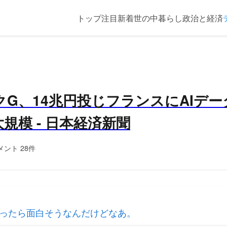
トップ
注目
新着
世の中
暮らし
政治と経済
G、14兆円投じフランスにAIデ
規模 - 日本経済新聞
メント 28件
ったら面白そうなんだけどなあ。