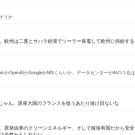
そうか
。欧州は二度とサハラ砂漠でソーラー発電して欧州に供給する
lopicかOpenAIかGoogleかMSくらいか。データセンターがAIの
分じゃん。原発大国のフランスを狙うあたり抜け目ないな
、原発由来のクリーンエネルギー、そして核保有国だから安全
は必然かもしれない。