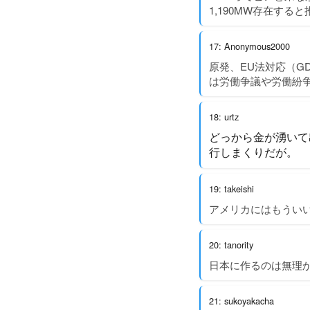
1,190MW存在する
17: Anonymous2000
原発、EU法対応（G
は労働争議や労働紛
18: urtz
どっから金が湧いて
行しまくりだが。
19: takeishi
アメリカにはもうい
20: tanority
日本に作るのは無理
21: sukoyakacha