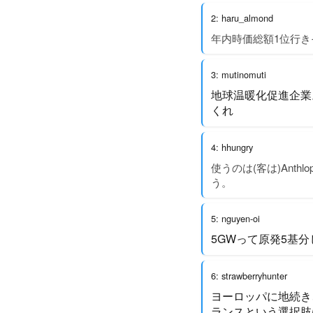
2: haru_almond
年内時価総額1位行き
3: mutinomuti
地球温暖化促進企業
くれ
4: hhungry
使うのは(客は)Anth
う。
5: nguyen-oi
5GWって原発5基
6: strawberryhunter
ヨーロッパに地続き
ランスという選択肢