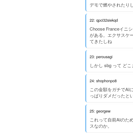
デモで燃やされたり
22: qpci32siekqd
Choose Fran
がある。エクサスケー
てきたしね
23: perousagi
しかし sbg って 
24: shophonpo8
この金額をガチでAI
っぱりダメだったと
25: georgew
これって自前AIの
スなのか。