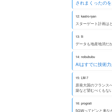
されまくったのを
12: kastro-iyan
スターゲート計画は
13: lli
データも地産地消だか
14: nobububu
AIはすでに技術
15: LM-7
原発大国のフランス
築など望むべくもな
16: prograti
5GWってピンと来な