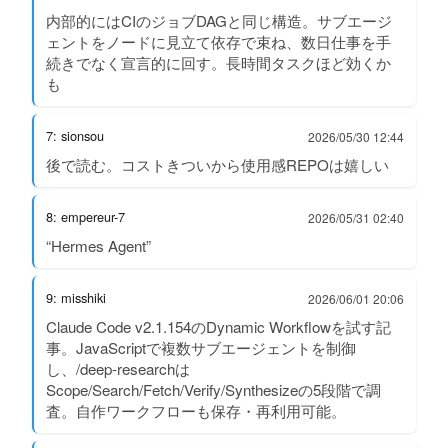
内部的にはCIのジョブDAGと同じ構造。サブエージ
ェントをノードに見立て依存で束ね、数日仕事を手
続きでなく宣言的に回す。長時間タスクほど効くか
も
7: sionsou
2026/05/30 12:44
後で読む。コストきついから使用感REPOは嬉しい
8: empereur-7
2026/05/31 02:40
“Hermes Agent”
9: misshiki
2026/06/01 20:06
Claude Code v2.1.154のDynamic Workflowを試す記
事。JavaScriptで複数サブエージェントを制御
し、/deep-researchは
Scope/Search/Fetch/Verify/Synthesizeの5段階で調
査。自作ワークフローも保存・再利用可能。