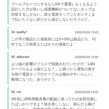
プールプルーフにするなら5年で通電しなくなるよう
設計した方が良いし保護機能がついてないタップは
回収するしかない。誰も電源タップごときにそこま
で払いたくない訳だから成立しないだろうけど。
34: quality1
2026/05/29 13:43
この手の製品だと感覚的には3〜5年は新品だろ、10
年でもこの前変えたばかりの感覚だよ
35: akikonian
2026/05/29 13:45
より線の影響がブコメで指摘されていたので「LAN
ケーブルもより線だよな？」と調べたら電気の発す
る熱で電源タップのケーブルは傷みやすいらしい。
勉強になった。ありがとう。
36: rna
2026/05/29 13:45
3年前に20年間家具裏の配線に使ってたの全部交換し
たばっかりですよ？抜き差ししない、踏んだり曲げ
たりしない、定格内で熱が籠る使い方しないならそ