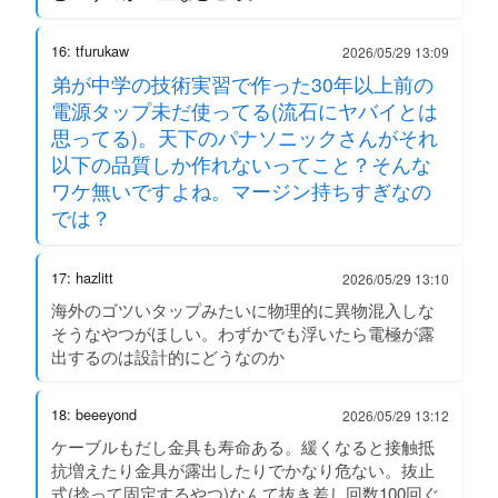
16: tfurukaw
2026/05/29 13:09
弟が中学の技術実習で作った30年以上前の
電源タップ未だ使ってる(流石にヤバイとは
思ってる)。天下のパナソニックさんがそれ
以下の品質しか作れないってこと？そんな
ワケ無いですよね。マージン持ちすぎなの
では？
17: hazlitt
2026/05/29 13:10
海外のゴツいタップみたいに物理的に異物混入しな
そうなやつがほしい。わずかでも浮いたら電極が露
出するのは設計的にどうなのか
18: beeeyond
2026/05/29 13:12
ケーブルもだし金具も寿命ある。緩くなると接触抵
抗増えたり金具が露出したりでかなり危ない。抜止
式(捻って固定するやつ)なんて抜き差し回数100回ぐ