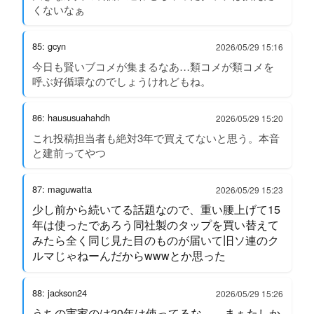
くないなぁ
85: gcyn
2026/05/29 15:16
今日も賢いブコメが集まるなあ…類コメが類コメを
呼ぶ好循環なのでしょうけれどもね。
86: haususuahahdh
2026/05/29 15:20
これ投稿担当者も絶対3年で買えてないと思う。本音
と建前ってやつ
87: maguwatta
2026/05/29 15:23
少し前から続いてる話題なので、重い腰上げて15
年は使ったであろう同社製のタップを買い替えて
みたら全く同じ見た目のものが届いて旧ソ連のク
ルマじゃねーんだからwwwとか思った
88: jackson24
2026/05/29 15:26
うちの実家のは20年は使ってるな…。まぁたしか