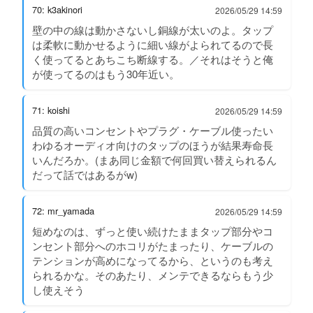
70: k3akinori
2026/05/29 14:59
壁の中の線は動かさないし銅線が太いのよ。タップ
は柔軟に動かせるように細い線がよられてるので長
く使ってるとあちこち断線する。／それはそうと俺
が使ってるのはもう30年近い。
71: koishi
2026/05/29 14:59
品質の高いコンセントやプラグ・ケーブル使ったい
わゆるオーディオ向けのタップのほうが結果寿命長
いんだろか。(まあ同じ金額で何回買い替えられるん
だって話ではあるがw)
72: mr_yamada
2026/05/29 14:59
短めなのは、ずっと使い続けたままタップ部分やコ
ンセント部分へのホコリがたまったり、ケーブルの
テンションが高めになってるから、というのも考え
られるかな。そのあたり、メンテできるならもう少
し使えそう