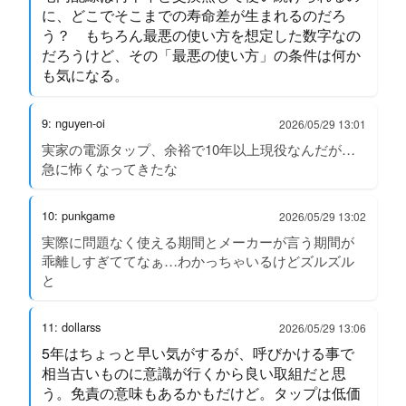
に、どこでそこまでの寿命差が生まれるのだろ
う？ もちろん最悪の使い方を想定した数字なの
だろうけど、その「最悪の使い方」の条件は何か
も気になる。
9: nguyen-oi
2026/05/29 13:01
実家の電源タップ、余裕で10年以上現役なんだが…
急に怖くなってきたな
10: punkgame
2026/05/29 13:02
実際に問題なく使える期間とメーカーが言う期間が
乖離しすぎててなぁ…わかっちゃいるけどズルズル
と
11: dollarss
2026/05/29 13:06
5年はちょっと早い気がするが、呼びかける事で
相当古いものに意識が行くから良い取組だと思
う。免責の意味もあるかもだけど。タップは低価