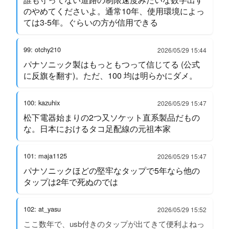
のやめてくださいよ。通常10年、使用環境によっ
ては3-5年。ぐらいの方が信用できる
99: otchy210
2026/05/29 15:44
パナソニック製はもっともつって信じてる (公式
に反旗を翻す)。ただ、100 均は明らかにダメ。
100: kazuhix
2026/05/29 15:47
松下電器始まりの2つ又ソケット直系製品だもの
な。日本におけるタコ足配線の元祖本家
101: maja1125
2026/05/29 15:47
パナソニックほどの堅牢なタップで5年なら他の
タップは2年で死ぬのでは
102: at_yasu
2026/05/29 15:52
ここ数年で、usb付きのタップが出てきて便利よねっ