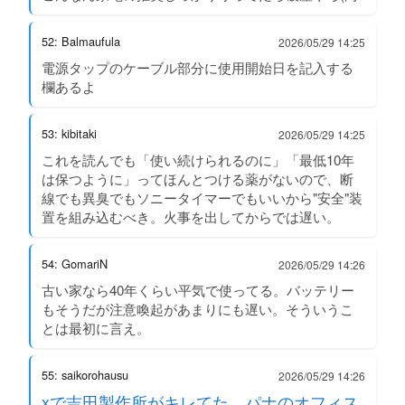
52: Balmaufula
2026/05/29 14:25
電源タップのケーブル部分に使用開始日を記入する
欄あるよ
53: kibitaki
2026/05/29 14:25
これを読んでも「使い続けられるのに」「最低10年
は保つように」ってほんとつける薬がないので、断
線でも異臭でもソニータイマーでもいいから"安全"装
置を組み込むべき。火事を出してからでは遅い。
54: GomariN
2026/05/29 14:26
古い家なら40年くらい平気で使ってる。バッテリー
もそうだが注意喚起があまりにも遅い。そういうこ
とは最初に言え。
55: saikorohausu
2026/05/29 14:26
xで吉田製作所がキレてた パナのオフィス