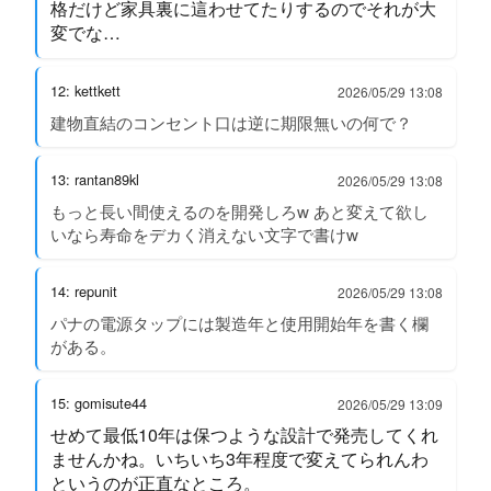
格だけど家具裏に這わせてたりするのでそれが大
変でな…
12: kettkett
2026/05/29 13:08
建物直結のコンセント口は逆に期限無いの何で？
13: rantan89kl
2026/05/29 13:08
もっと長い間使えるのを開発しろw あと変えて欲し
いなら寿命をデカく消えない文字で書けw
14: repunit
2026/05/29 13:08
パナの電源タップには製造年と使用開始年を書く欄
がある。
15: gomisute44
2026/05/29 13:09
せめて最低10年は保つような設計で発売してくれ
ませんかね。いちいち3年程度で変えてられんわ
というのが正直なところ。