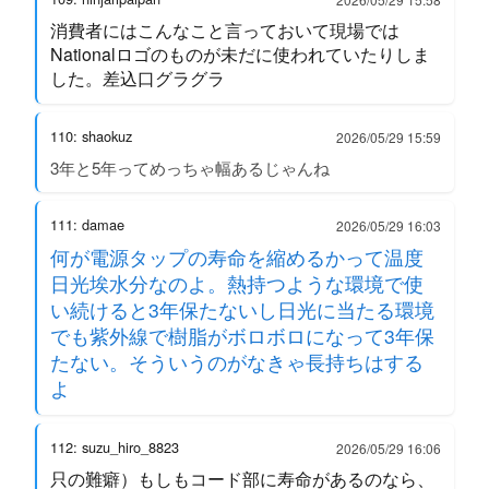
消費者にはこんなこと言っておいて現場では
Nationalロゴのものが未だに使われていたりしま
した。差込口グラグラ
110: shaokuz
2026/05/29 15:59
3年と5年ってめっちゃ幅あるじゃんね
111: damae
2026/05/29 16:03
何が電源タップの寿命を縮めるかって温度
日光埃水分なのよ。熱持つような環境で使
い続けると3年保たないし日光に当たる環境
でも紫外線で樹脂がボロボロになって3年保
たない。そういうのがなきゃ長持ちはする
よ
112: suzu_hiro_8823
2026/05/29 16:06
只の難癖）もしもコード部に寿命があるのなら、