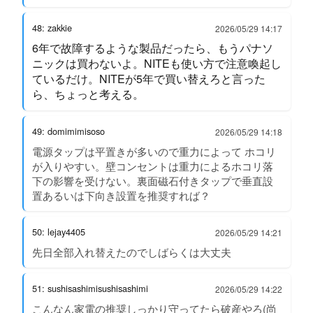
48: zakkie
2026/05/29 14:17
6年で故障するような製品だったら、もうパナソ
ニックは買わないよ。NITEも使い方で注意喚起し
ているだけ。NITEが5年で買い替えろと言った
ら、ちょっと考える。
49: domimimisoso
2026/05/29 14:18
電源タップは平置きが多いので重力によって ホコリ
が入りやすい。壁コンセントは重力によるホコリ落
下の影響を受けない。裏面磁石付きタップで垂直設
置あるいは下向き設置を推奨すれば？
50: lejay4405
2026/05/29 14:21
先日全部入れ替えたのでしばらくは大丈夫
51: sushisashimisushisashimi
2026/05/29 14:22
こんなん家電の推奨しっかり守ってたら破産やろ(尚