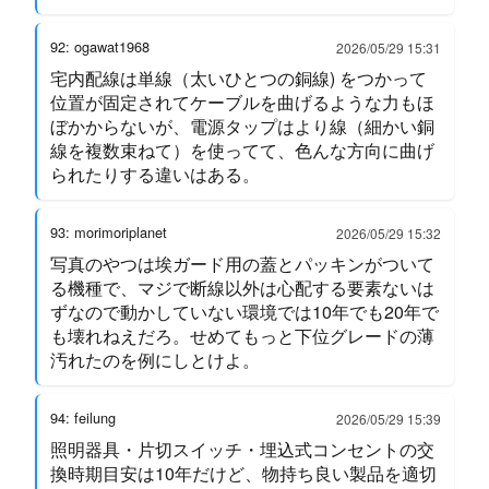
92: ogawat1968
2026/05/29 15:31
宅内配線は単線（太いひとつの銅線) をつかって
位置が固定されてケーブルを曲げるような力もほ
ぼかからないが、電源タップはより線（細かい銅
線を複数束ねて）を使ってて、色んな方向に曲げ
られたりする違いはある。
93: morimoriplanet
2026/05/29 15:32
写真のやつは埃ガード用の蓋とパッキンがついて
る機種で、マジで断線以外は心配する要素ないは
ずなので動かしていない環境では10年でも20年で
も壊れねえだろ。せめてもっと下位グレードの薄
汚れたのを例にしとけよ。
94: feilung
2026/05/29 15:39
照明器具・片切スイッチ・埋込式コンセントの交
換時期目安は10年だけど、物持ち良い製品を適切