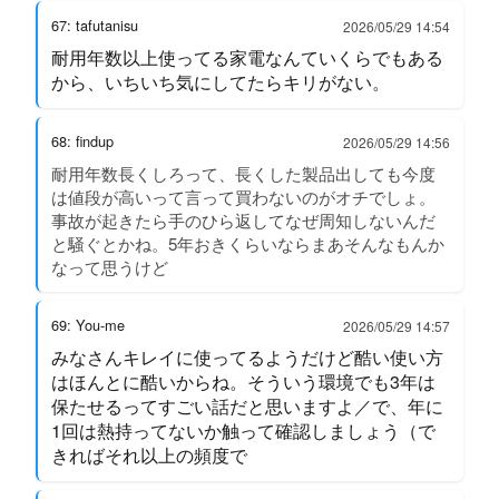
67: tafutanisu
2026/05/29 14:54
耐用年数以上使ってる家電なんていくらでもある
から、いちいち気にしてたらキリがない。
68: findup
2026/05/29 14:56
耐用年数長くしろって、長くした製品出しても今度
は値段が高いって言って買わないのがオチでしょ。
事故が起きたら手のひら返してなぜ周知しないんだ
と騒ぐとかね。5年おきくらいならまあそんなもんか
なって思うけど
69: You-me
2026/05/29 14:57
みなさんキレイに使ってるようだけど酷い使い方
はほんとに酷いからね。そういう環境でも3年は
保たせるってすごい話だと思いますよ／で、年に
1回は熱持ってないか触って確認しましょう（で
きればそれ以上の頻度で