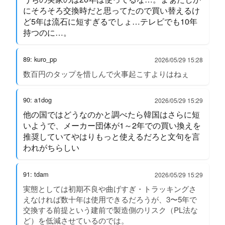
にそろそろ交換時だと思ってたので買い替えるけ
ど5年は流石に短すぎるでしょ…テレビでも10年
持つのに…。
89: kuro_pp
2026/05/29 15:28
数百円のタップを惜しんで火事起こすよりはねぇ
90: a1dog
2026/05/29 15:29
他の国ではどうなのかと調べたら韓国はさらに短
いようで、メーカー団体が1～2年での買い換えを
推奨していてやはりもっと使えるだろと文句を言
われがちらしい
91: tdam
2026/05/29 15:29
実態としては初期不良や曲げすぎ・トラッキングさ
えなければ数十年は使用できるだろうが、3〜5年で
交換する前提という建前で製造側のリスク（PL法な
ど）を低減させているのでは。