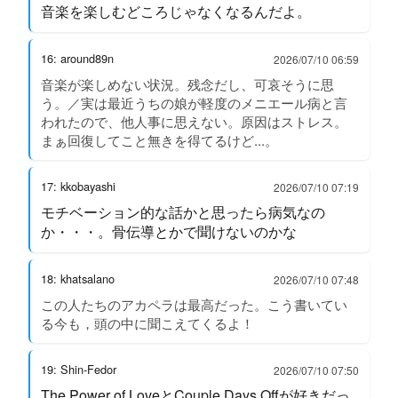
音楽を楽しむどころじゃなくなるんだよ。
16: around89n
2026/07/10 06:59
音楽が楽しめない状況。残念だし、可哀そうに思
う。／実は最近うちの娘が軽度のメニエール病と言
われたので、他人事に思えない。原因はストレス。
まぁ回復してこと無きを得てるけど...。
17: kkobayashi
2026/07/10 07:19
モチベーション的な話かと思ったら病気なの
か・・・。骨伝導とかで聞けないのかな
18: khatsalano
2026/07/10 07:48
この人たちのアカペラは最高だった。こう書いてい
る今も，頭の中に聞こえてくるよ！
19: Shin-Fedor
2026/07/10 07:50
The Power of LoveとCouple Days Offが好きだっ