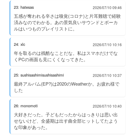
23: hatesas
2026/07/10 09:46
五感が奪われる辛さは嗅覚(コロナ)と片耳難聴で経験
済みなのでわかる。あの景気良いサウンドとボーカ
ルはいつものプレイリストに。
24: xlc
2026/07/10 10:16
年を取るのは残酷なことだな。私はスマホだけでな
くPCの画面も見にくくなってきた。
25: sushisashimisushisashimi
2026/07/10 10:37
最終アルバム(EP?)は2020のWeatherか。お疲れ様で
した
26: monomoti
2026/07/10 10:40
大好きだった。子どもだったからはっきりは思い出
せないけど、全盛期は出す曲全部ヒットしてたよう
な印象があった。