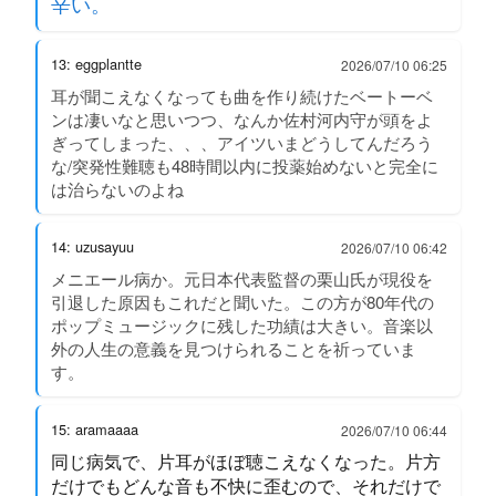
辛い。
13: eggplantte
2026/07/10 06:25
耳が聞こえなくなっても曲を作り続けたベートーベ
ンは凄いなと思いつつ、なんか佐村河内守が頭をよ
ぎってしまった、、、アイツいまどうしてんだろう
な/突発性難聴も48時間以内に投薬始めないと完全に
は治らないのよね
14: uzusayuu
2026/07/10 06:42
メニエール病か。元日本代表監督の栗山氏が現役を
引退した原因もこれだと聞いた。この方が80年代の
ポップミュージックに残した功績は大きい。音楽以
外の人生の意義を見つけられることを祈っていま
す。
15: aramaaaa
2026/07/10 06:44
同じ病気で、片耳がほぼ聴こえなくなった。片方
だけでもどんな音も不快に歪むので、それだけで