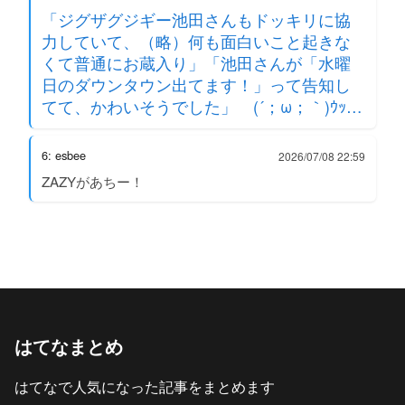
「ジグザグジギー池田さんもドッキリに協
力していて、（略）何も面白いこと起きな
くて普通にお蔵入り」「池田さんが「水曜
日のダウンタウン出てます！」って告知し
てて、かわいそうでした」 (´；ω；｀)ｳｯ…
6: esbee
2026/07/08 22:59
ZAZYがあちー！
はてなまとめ
はてなで人気になった記事をまとめます