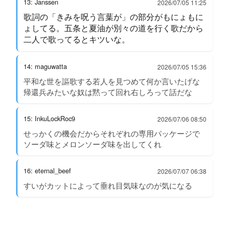
13: Janssen
2026/07/05 11:25
歌詞の「きみを呪う言葉が」の部分がもにょもに
ょしてる。五条と夏油が別々の道を行く歌だから
二人で歌ってるとキツいな。
14: maguwatta
2026/07/05 15:36
平和な世を謳歌する若人を見つめて何か言いたげな
帰還兵みたいな奴は黙って回れ右しろって話だな
15: InkuLockRoc9
2026/07/06 08:50
せっかくの機会だからそれぞれの専用パッケージで
ソーダ味とメロンソーダ味を出してくれ
16: eternal_beef
2026/07/07 06:38
すいがカットによって垂れ目気味なのが気になる