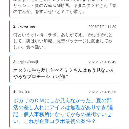
リッシュ・爽のWeb CM動画。キタニタツヤさん「青
のすみか」をすいせいとミクが歌う。
2: tikuwa_ore
2026/07/04 14:20
何というオレ得コラボ。ありがてえ。それはそれと
して、爽はいい加減、丸型パッケージに変更して欲
しい。食べ難い。
3: akghuaiooajt
2026/07/04 19:49
オタクに手を差し伸べるミクさんはもう見ないん
やろなプロモーション的に
4: rosaline
2026/07/04 19:56
ポカリのＣＭにしか見えなかった。夏の部
活の差し入れにアイスは無理がありすぎ/追
記：個人事務所になってからの星街すいせ
い、これが企業コラボ最初の案件？