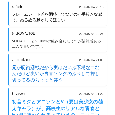
5: fashi
2026/07/04 20:18
フレームレート差を調整してないのが手抜きな感
じ。ぬるぬる動かしてほしい
6: JRDMAJTOE
2026/07/04 20:26
VOCALOIDとVTuberの組み合わせですが清涼感ある
二人で良いですね
7: tomokixxx
2026/07/04 21:09
元が呪術廻戦だから実はだいぶ不穏な曲な
んだけど爽やか青春ソングのふりして押し
切ってるのちょっと笑う
8: daeon
2026/07/04 21:20
初音ミクとアニソンとV（要は美少女の萌
えキャラ）が、高校生のリアルな青春と
同列に並べられるっていうの、ニコニコ