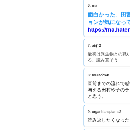
6: rna
面白かった。田
ョンが気になっ
https://rna.hate
7: airj12
最初は異生物との戦
る、読み直そう
8: muradown
直前までの流れで感
与える田村玲子のラ
と思う。
9: organtransplants2
読み返したくなった