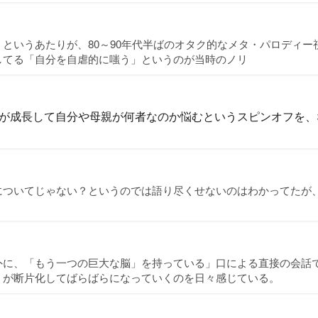
というあたりが、80～90年代半ばのオタク的なメタ・パロディー
してる「自分を自虐的に嗤う」というのが当時のノリ
が成長して自分や母親が何者なのか悩むというスピンオフを、
についてじゃない？というのでは語り尽くせないのはわかってたが、
外に、「もう一つの巨大な脳」を持っている」口による直接の会話
」が断片化してばらばらになっていくのを日々感じている。