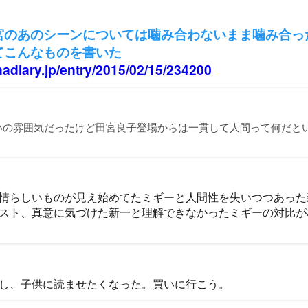
宮のあのシーンについては噛み合わないまま噛み合っ
てこんなものを書いた
nadiary.jp/entry/2015/02/15/234200
いの雰囲気だったけど田宮良子登場からは一貫して人間って何だと
情らしいものが見え始めてたミギーと人間性を失いつつあった
スト、真意に気づけた新一と理解できなかったミギーの対比が
し、子供に読ませたくなった。買いに行こう。