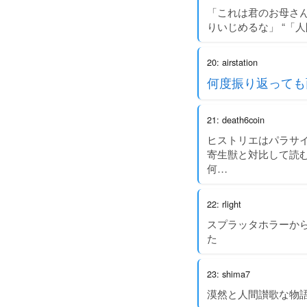
「これは君のお母さ
りいじめるな」 “「
20: airstation
何度振り返っても
21: death6coin
ヒストリエはパラサ
寄生獣と対比して読
何…
22: rlight
スプラッタホラーか
た
23: shima7
漠然と人間讃歌な物