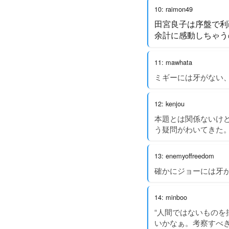
10: raimon49
田宮良子は序盤で利
余計に感動しちゃう
11: mawhata
ミギーには牙がない
12: kenjou
本題とは関係ないけ
う疑問がわいてきた
13: enemyoffreedom
確かにジョーには牙
14: minboo
“人間ではないものを
いかなぁ。考察すべ