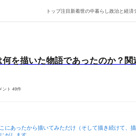
トップ
注目
新着
世の中
暮らし
政治と経済
何を描いた物語であったのか？関連 
メント 49件
こにあったから描いてみただけ（そして描き続けて、描
じがします。