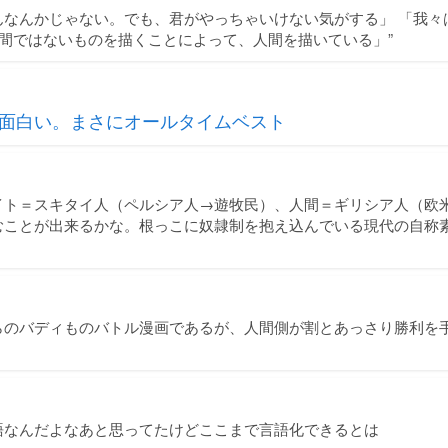
んなんかじゃない。でも、君がやっちゃいけない気がする」 「我々
人間ではないものを描くことによって、人間を描いている」”
面白い。まさにオールタイムベスト
イト＝スキタイ人（ペルシア人→遊牧民）、人間＝ギリシア人（欧
むことが出来るかな。根っこに奴隷制を抱え込んでいる現代の自称
らのバディものバトル漫画であるが、人間側が割とあっさり勝利を
語なんだよなあと思ってたけどここまで言語化できるとは