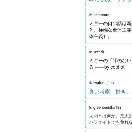
2: homarara
ミギーの口の話は新
と、極端な全体主義
体主義）。
3: jintrick
ミギーの「牙のない
る ――by copilot
4: iwatemarine
良い考察。好き。
5: greenbuddha138
人間とは何か、意思
パラサイトでも免れ