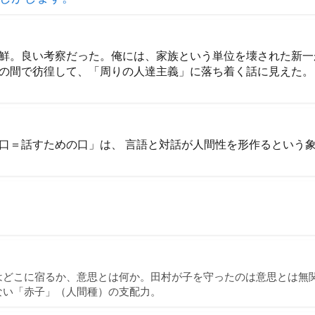
鮮。良い考察だった。俺には、家族という単位を壊された新一
の間で彷徨して、「周りの人達主義」に落ち着く話に見えた。
口＝話すための口」は、 言語と対話が人間性を形作るという
はどこに宿るか、意思とは何か。田村が子を守ったのは意思とは無
ない「赤子」（人間種）の支配力。