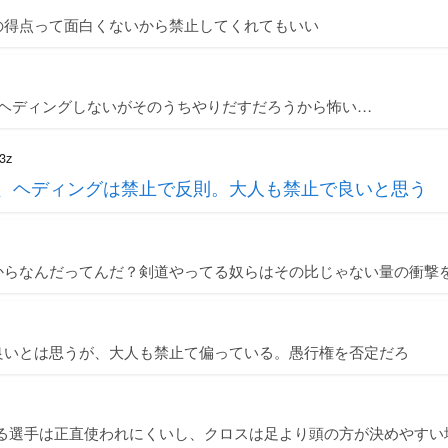
の得点って面白くないから禁止してくれてもいい
だヘディングしないがそのうちやりだすだろうから怖い…
3z
は、ヘディングは禁止で反則。大人も禁止で良いと思う
からなんだってんだ？剣道やってる奴らはその比じゃない量の衝撃
良いとは思うが、大人も禁止て偏っている。愚行権を否定だろ
ける選手は正直使われにくいし、クロスは足より頭の方が決めやすい