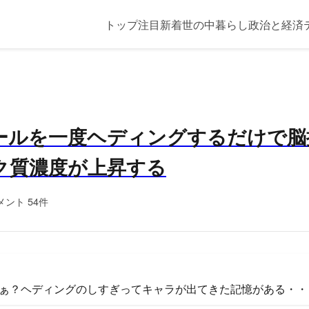
トップ
注目
新着
世の中
暮らし
政治と経済
ールを一度ヘディングするだけで脳
ク質濃度が上昇する
メント 54件
ぁ？ヘディングのしすぎってキャラが出てきた記憶がある・・