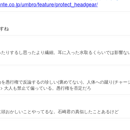
ente.co.jp/umbro/feature/protect_headgear/
すね
ったりするし思ったより繊細。耳に入った水取るくらいでは影響な
を愚行権で反論するの珍しい(褒めてない)。人体への蹴り(チャー
 > 大人も禁止て偏っている。愚行権を否定だろ
に頭おかしいことやってるな。石崎君の真似したことあるけど