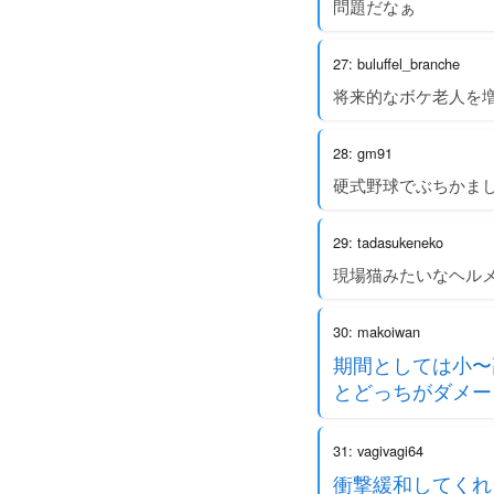
問題だなぁ
27: buluffel_branche
将来的なボケ老人を
28: gm91
硬式野球でぶちかま
29: tadasukeneko
現場猫みたいなヘル
30: makoiwan
期間としては小〜
とどっちがダメー
31: vagivagi64
衝撃緩和してくれ