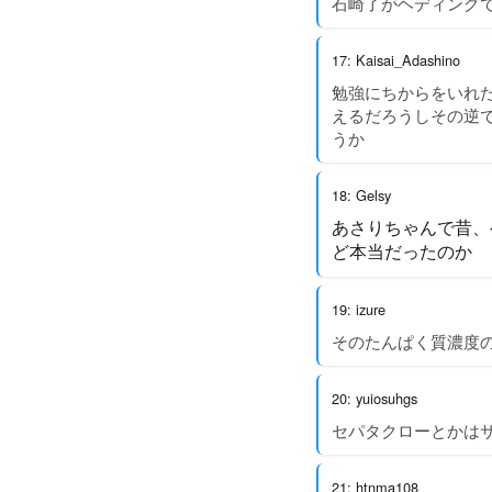
石崎了がヘディング
17: Kaisai_Adashino
勉強にちからをいれ
えるだろうしその逆
うか
18: Gelsy
あさりちゃんで昔、
ど本当だったのか
19: izure
そのたんぱく質濃度
20: yuiosuhgs
セパタクローとかは
21: htnma108