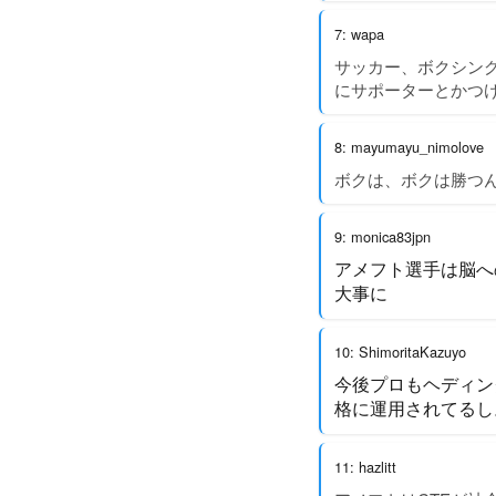
7: wapa
サッカー、ボクシン
にサポーターとかつ
8: mayumayu_nimolove
ボクは、ボクは勝つ
9: monica83jpn
アメフト選手は脳へ
大事に
10: ShimoritaKazuyo
今後プロもヘディン
格に運用されてるし
11: hazlitt