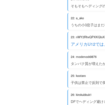
そもそもヘディング
22: a_ako
うちの小3息子はま
23: nWY2RhxQPXKQloX
アメリカU12で
24: mockmock9876
タンパク質が増えた
25: kootaro
子供は禁止で反則で
26: kirokubbuk1
DFでヘディング避