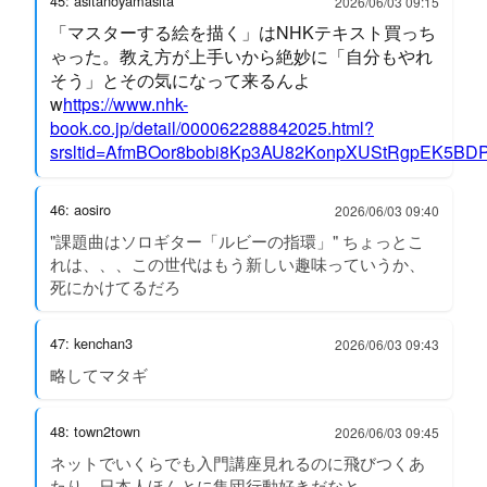
45: asitanoyamasita
2026/06/03 09:15
「マスターする絵を描く」はNHKテキスト買っち
ゃった。教え方が上手いから絶妙に「自分もやれ
そう」とその気になって来るんよ
w
https://www.nhk-
book.co.jp/detail/000062288842025.html?
srsltid=AfmBOor8bobi8Kp3AU82KonpXUStRgpEK5B
46: aosiro
2026/06/03 09:40
"課題曲はソロギター「ルビーの指環」" ちょっとこ
れは、、、この世代はもう新しい趣味っていうか、
死にかけてるだろ
47: kenchan3
2026/06/03 09:43
略してマタギ
48: town2town
2026/06/03 09:45
ネットでいくらでも入門講座見れるのに飛びつくあ
たり、日本人ほんとに集団行動好きだなと