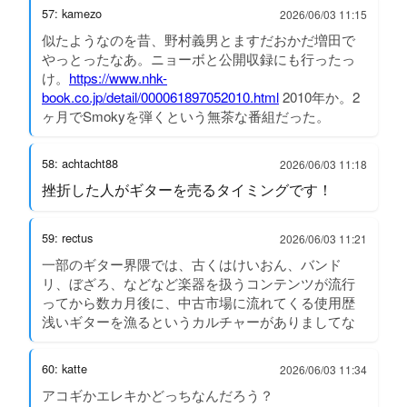
57: kamezo
2026/06/03 11:15
似たようなのを昔、野村義男とますだおかだ増田で
やっとったなあ。ニョーボと公開収録にも行ったっ
け。
https://www.nhk-
book.co.jp/detail/000061897052010.html
2010年か。2
ヶ月でSmokyを弾くという無茶な番組だった。
58: achtacht88
2026/06/03 11:18
挫折した人がギターを売るタイミングです！
59: rectus
2026/06/03 11:21
一部のギター界隈では、古くはけいおん、バンド
リ、ぼざろ、などなど楽器を扱うコンテンツが流行
ってから数カ月後に、中古市場に流れてくる使用歴
浅いギターを漁るというカルチャーがありましてな
60: katte
2026/06/03 11:34
アコギかエレキかどっちなんだろう？