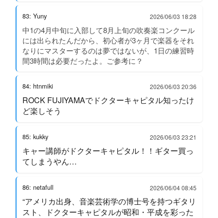
83: Yuny
2026/06/03 18:28
中1の4月中旬に入部して8月上旬の吹奏楽コンクール
には出られたんだから、初心者が3ヶ月で楽器をそれ
なりにマスターするのは夢ではないが、1日の練習時
間3時間は必要だったよ。ご参考に？
84: htnmiki
2026/06/03 20:36
ROCK FUJIYAMAでドクターキャピタル知ったけ
ど楽しそう
85: kukky
2026/06/03 23:21
キャー講師がドクターキャピタル！！ギター買っ
てしまうやん…
86: netafull
2026/06/04 08:45
“アメリカ出身、音楽芸術学の博士号を持つギタリ
スト、ドクターキャピタルが昭和・平成を彩った