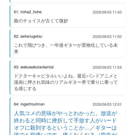
61: iroha2_hohe
2026/06/03 11:40
曲のチョイスが古くて微妙
62: seitenugetsu
2026/06/03 11:50
これで飛びつき、一年後ギターが置物化している未
来
63: wakuwakutankentai
2026/06/03 11:54
ドクターキャピタルいいよね。最近バンドアニメと
漫画に押され気味のリアルギター界で乗りに乗って
る感じする
64: rogertroutman
2026/06/03 12:01
人気コメの意味がやっとわかった。放送が
終わると同時に挫折して手放す人がハード
オフに殺到するということか…／ギターは
誰でも指痛いです。痛くなくなる（指先が