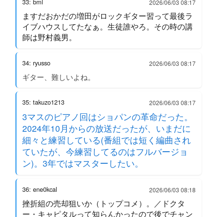
33: bml
2026/06/03 08:17
ますだおかだの増田がロックギター習って最後ラ
イブハウスしてたなぁ。生徒誰やろ。その時の講
師は野村義男。
34: ryusso
2026/06/03 08:17
ギター、難しいよね。
35: takuzo1213
2026/06/03 08:17
3マスのピアノ回はショパンの革命だった。
2024年10月からの放送だったが、いまだに
細々と練習している(番組では短く編曲され
ていたが、今練習してるのはフルバージョ
ン)。3年ではマスターしたい。
36: ene0kcal
2026/06/03 08:18
挫折組の売却狙いか（トップコメ）。／ドクタ
ー・キャピタルって知らんかったので後でチャン