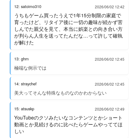
12: satoimo310
2026/06/02 12:42
うちもゲーム買ったうえで1年15分制限の家庭で
育ったけど、リタイア後に一切の趣味が続かず苦
しんでた親父を見て、本当に娯楽との向き合い方
が判らん人生を送ってたんだな…って許して確執
が解けた
13: ghrn
2026/06/02 12:45
極端な例示では
14: straychef
2026/06/02 12:45
美大ってそんな特殊なものなのかわからない
15: atsuskp
2026/06/02 12:49
YouTubeのクソみたいなコンテンツとかショート
動画とか見続けるのに比べたらゲームやっててほ
しい