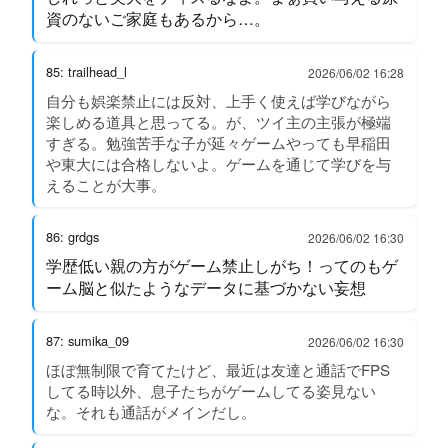
資のないご家庭もあるから…。
85: trailhead_l
2026/06/02 16:28
自分も娯楽禁止には反対、上手く使えば学びながら
楽しめる道具と思ってる。が、ツイ主の主張が極端
すぎる。勉強苦手な子が延々ゲームやっても早稲田
や東大には合格しないよ。ゲームを通じて学びを与
えることが大事。
86: grdgs
2026/06/02 16:30
学歴低い親の方がゲーム禁止しがち！ってのもゲ
ーム脳と似たようなデータに基づかない妄想
87: sumika_09
2026/06/02 16:30
ほぼ無制限で育てたけど、最近は友達と通話でFPS
してる時以外、息子たちがゲームしてる姿見ない
な。それも通話がメインだし。