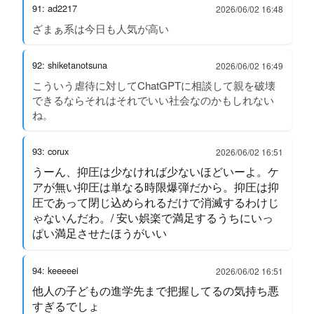
91: ad2217
2026/06/02 16:48
ざまぁ系は今日も人気が高い
92: shiketanotsuna
2026/06/02 16:49
こういう虐待に対してChatGPTに相談して親を破壊
できるならそれはそれでいい社会なのかもしれない
ね。
93: corux
2026/06/02 16:51
うーん、抑圧は少なければ少ないほどいーよ。ケ
アが無い抑圧は単なる時限爆弾だから。抑圧は抑
圧であって閉じ込められるだけで消滅するわけじ
ゃないんだわ。/ 安い娯楽で満足するうちにいっ
ぱい満足させたほうがいい
94: keeeeei
2026/06/02 16:51
他人の子どもの進学先まで把握してるの気持ち悪
すぎるでしょ