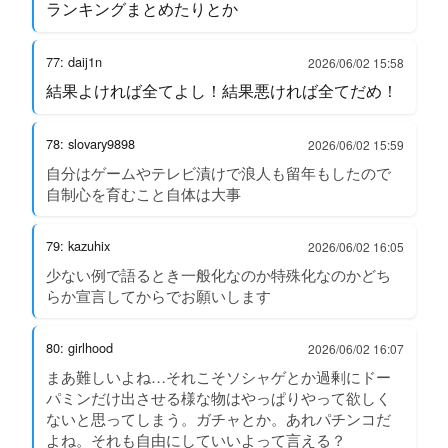
ランキングまとめたりとか
77: daij1n
2026/06/02 15:58
結果よければ全てよし！結果悪ければ全てだめ！
78: slovary9898
2026/06/02 15:59
自分はゲームやテレビ漬けで浪人も留年もしたので
自制心を育むこと自体は大事
79: kazuhix
2026/06/02 16:05
少ない例で語るとき一般化なのか特殊化なのかどち
らか宣言してからでお願いします
80: girlhood
2026/06/02 16:07
まあ難しいよね…それこそソシャゲとか過剰にドー
パミンだけ出させる様な物はやっぱりやって欲しく
ないと思ってしまう。ガチャとか。あれパチンコだ
よね。それも自由にしていいよって言える？