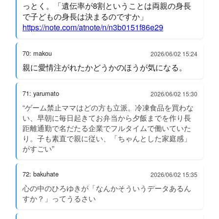
っとく。「遺伝率が8割ということは両親の身長
で子どもの身長は決まるのですか」
https://note.com/atnote/n/n3b0151f86e29
70: makou
2026/06/02 15:24
親に愛情注がれたかどうかのほうが気になる。
71: yarumato
2026/06/02 15:30
“ゲーム禁止ママはどの方も立派。冷凍食品を買わな
い、早朝に毎日起きてお弁当から夕飯までを作り長
距離通勤で名だたる企業でフルタイムで働いていた
り。子も素直で親に従い、「ちゃんとした家庭感」
がすごい”
72: bakuhate
2026/06/02 15:35
心の中のひろゆきが「なんかそういうデータあるん
すか？」ってうるさい