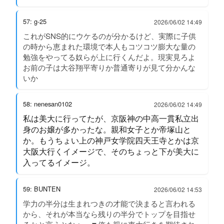
57: g-25
2026/06/02 14:49
これがSNS的にウケるのが分かるけど、実際に子供
の時から恵まれた環境で本人もコツコツ膨大な量の
勉強をやってる奴らが上に行くんだよ。現実見ろよ
お前の子は大谷翔平寄りか普通寄りが見て分かんな
いか
58: nenesan0102
2026/06/02 14:49
私は美大に行ってたが、京阪神の中高一貫私立出
身のお嬢が多かったな。親和女子とか帝塚山と
か。もうちょい上の神戸女学院四天王寺とかは京
大阪大行くイメージで、そのちょっと下が美大に
入ってるイメージ。
59: BUNTEN
2026/06/02 14:53
学力の半分は生まれつきの才能で決まると言われる
から、それが本当なら残りの半分でトップを目指せ