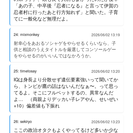
「あの子、中卒後『忍者になる』と言って伊賀の
忍者村に行ったあと行方知れず」と聞いた。子育
てに一般化など無理だよ。
24: mixmonkey
2026/06/02 13:19
射幸心をあおるソシャゲをやらせるくらいなら、子
供と相談のうえタイトルを厳選してコンソールゲー
をやらせるのがいいんではなかろうか。
25: timetosay
2026/06/02 13:20
IQは身長より分散せず遺伝要素強いって聞いてか
ら、トンビが鷹の話はないんだなぁ〜。って思っ
てるよ。そこにフルベットするの、異常なんだ
よ… （両親よりデッカい子レアやん、せいぜい
+10）偏差値も下振れ
26: sekiryo
2026/06/02 13:23
ここの政治オタクもよくやってるけど多いか少な