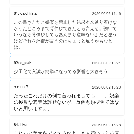
81: daichirata
2026/06/02 16:16
この書き方だと娯楽を禁止した結果本来辿り着けな
かったところまで背伸びできたとも言える。強いて
いうなら背伸びしてもあんまり意味ないよだと思う
けどそれを外部が言うのはちょっと違うかもなと
は。
82: s_rsak
2026/06/02 16:21
少子化で入試が簡単になってる影響も大きそう
83: uniR
2026/06/02 16:23
たったこれだけの例で言われましても……。娯楽
の極度な簒奪は許せないが、反例も類型例ではな
いと思いますよ。
84: hkdn
2026/06/02 16:28
しれっと美大をディスるなよ。まぁ買い与える原