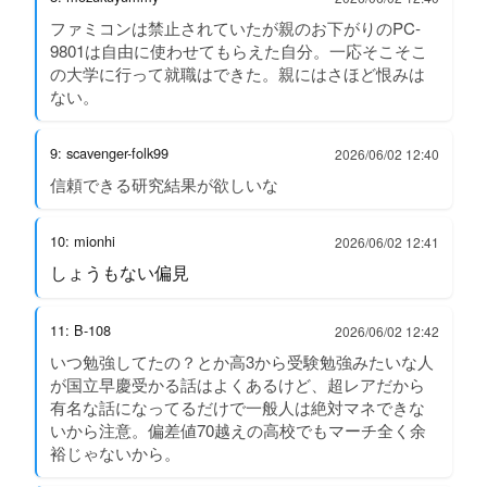
ファミコンは禁止されていたが親のお下がりのPC-
9801は自由に使わせてもらえた自分。一応そこそこ
の大学に行って就職はできた。親にはさほど恨みは
ない。
9: scavenger-folk99
2026/06/02 12:40
信頼できる研究結果が欲しいな
10: mionhi
2026/06/02 12:41
しょうもない偏見
11: B-108
2026/06/02 12:42
いつ勉強してたの？とか高3から受験勉強みたいな人
が国立早慶受かる話はよくあるけど、超レアだから
有名な話になってるだけで一般人は絶対マネできな
いから注意。偏差値70越えの高校でもマーチ全く余
裕じゃないから。