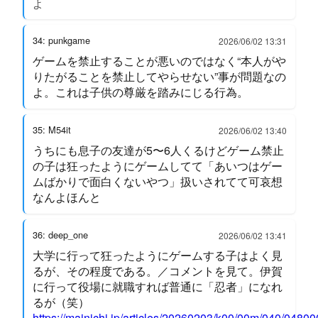
よ
34: punkgame
2026/06/02 13:31
ゲームを禁止することが悪いのではなく“本人がや
りたがることを禁止してやらせない”事が問題なの
よ。これは子供の尊厳を踏みにじる行為。
35: M54it
2026/06/02 13:40
うちにも息子の友達が5〜6人くるけどゲーム禁止
の子は狂ったようにゲームしてて「あいつはゲー
ムばかりで面白くないやつ」扱いされてて可哀想
なんよほんと
36: deep_one
2026/06/02 13:41
大学に行って狂ったようにゲームする子はよく見
るが、その程度である。／コメントを見て。伊賀
に行って役場に就職すれば普通に「忍者」になれ
るが（笑）
https://mainichi.jp/articles/20260203/k00/00m/040/04800