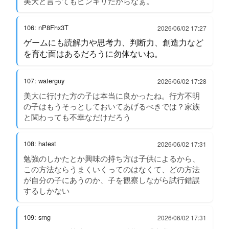
美大と言ってもピンキリだからなぁ。
106: nP8Fhx3T
2026/06/02 17:27
ゲームにも読解力や思考力、判断力、創造力など
を育む面はあるだろうに勿体ないね。
107: waterguy
2026/06/02 17:28
美大に行けた方の子は本当に良かったね。行方不明
の子はもうそっとしておいてあげるべきでは？家族
と関わっても不幸なだけだろう
108: hatest
2026/06/02 17:31
勉強のしかたとか興味の持ち方は子供によるから、
この方法ならうまくいくってのはなくて、どの方法
が自分の子にあうのか、子を観察しながら試行錯誤
するしかない
109: srng
2026/06/02 17:31