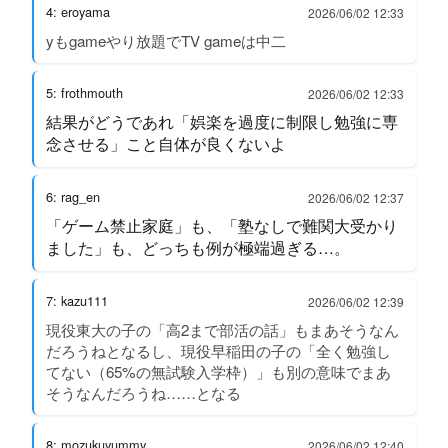
4: eroyama
2026/06/02 12:33
yもgameやり放題でTV gameは中二
5: frothmouth
2026/06/02 12:33
結果がどうであれ「娯楽を過度に制限し勉強に専
念させる」こと自体が良くないよ
6: rag_en
2026/06/02 12:37
「ゲーム禁止家庭」も、「塾なしで難関大受かり
ました」も、どっちも例が極端過ぎる…。
7: kazu111
2026/06/02 12:39
現役東大の子の「高2まで部活の話」もまあそうなん
だろうねとなるし、現役早稲田の子の「全く勉強し
てない（65%の無試験入学枠）」も別の意味でまあ
そうなんだろうね……となる
8: mozukuyummy
2026/06/02 12:40