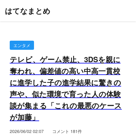
はてなまとめ
エンタメ
テレビ、ゲーム禁止、3DSを親に
奪われ、偏差値の高い中高一貫校
に進学した子の進学結果に驚きの
声や、似た環境で育った人の体験
談が集まる「これの最悪のケース
が加藤」
2026/06/02 02:07
コメント 181件