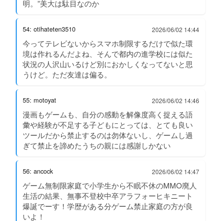
明。”美大は駄目なのか
54: otihateten3510
2026/06/02 14:44
今ってテレビないからスマホ制限するだけで似た環
境は作れるんだよね、そんで都内の進学校には似た
状況の人沢山いるけど別におかしくなってないと思
うけど。ただ友達は偏る。
55: motoyat
2026/06/02 14:46
漫画もゲームも、自分の感動を解像度高く捉える語
彙や経験が不足する子どもにとっては、とても良い
ツールだから禁止するのは勿体ないし、ゲームし過
ぎて禁止を諦めたうちの親には感謝しかない
56: ancock
2026/06/02 14:47
ゲーム無制限家庭で小学生から不眠不休のMMO廃人
生活の結果、無事不登校中卒アラフォーヒキニート
爆誕でーす！学歴がある分ゲーム禁止家庭の方が良
いよ！