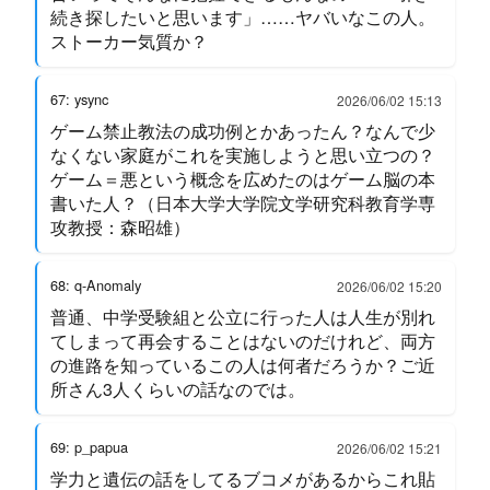
続き探したいと思います」……ヤバいなこの人。
ストーカー気質か？
67: ysync
2026/06/02 15:13
ゲーム禁止教法の成功例とかあったん？なんで少
なくない家庭がこれを実施しようと思い立つの？
ゲーム＝悪という概念を広めたのはゲーム脳の本
書いた人？（日本大学大学院文学研究科教育学専
攻教授：森昭雄）
68: q-Anomaly
2026/06/02 15:20
普通、中学受験組と公立に行った人は人生が別れ
てしまって再会することはないのだけれど、両方
の進路を知っているこの人は何者だろうか？ご近
所さん3人くらいの話なのでは。
69: p_papua
2026/06/02 15:21
学力と遺伝の話をしてるブコメがあるからこれ貼