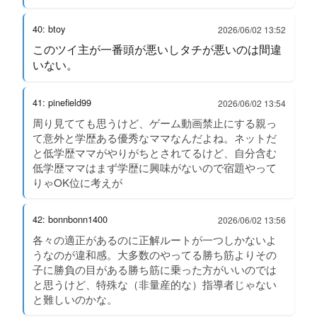
40: btoy
2026/06/02 13:52
このツイ主が一番頭が悪いしタチが悪いのは間違
いない。
41: pinefield99
2026/06/02 13:54
周り見てても思うけど、ゲーム動画禁止にする親っ
て意外と学歴ある優秀なママなんだよね。ネットだ
と低学歴ママがやりがちとされてるけど、自分含む
低学歴ママはまず学歴に興味がないので宿題やって
りゃOK位に考えが
42: bonnbonn1400
2026/06/02 13:56
各々の適正があるのに正解ルートが一つしかないよ
うなのが違和感。大多数のやってる勝ち筋よりその
子に勝負の目がある勝ち筋に乗った方がいいのでは
と思うけど、特殊な（非量産的な）指導者じゃない
と難しいのかな。