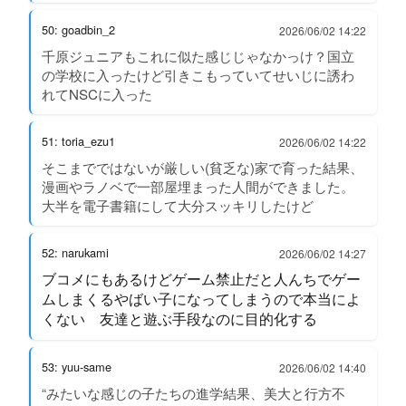
50: goadbin_2
2026/06/02 14:22
千原ジュニアもこれに似た感じじゃなかっけ？国立
の学校に入ったけど引きこもっていてせいじに誘わ
れてNSCに入った
51: toria_ezu1
2026/06/02 14:22
そこまでではないが厳しい(貧乏な)家で育った結果、
漫画やラノベで一部屋埋まった人間ができました。
大半を電子書籍にして大分スッキリしたけど
52: narukami
2026/06/02 14:27
ブコメにもあるけどゲーム禁止だと人んちでゲー
ムしまくるやばい子になってしまうので本当によ
くない 友達と遊ぶ手段なのに目的化する
53: yuu-same
2026/06/02 14:40
“みたいな感じの子たちの進学結果、美大と行方不