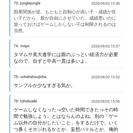
73: junglejungle
2026/06/02 15:36
因果関係が逆。もともと自制心が高い子・成績が良
い子だから、親が自由にさせていた。成績悪いのに
放っておけばゲームしかしない子は制限されるのは
当然。
74: mopx
2026/06/02 15:37
タマムサ美大進学には親のぶっとい経済力が必要
なので、自ずと中高一貫は多いよ。
75: ochahahoujicha
2026/06/02 15:52
サンプルが少なすぎる気が。
76: tohokuaiki
2026/06/02 15:56
ゲームしなくなった→空いた時間できた→その時
間で勉強しよう。とはならんのよね。別の「ゲー
ム以外の自分がしたいこと」をするだけで。いく
つ鼻くそホジれるかとか、妄想バトルとか、俺的