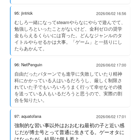
95: jintrick
2026/06/02 16:56
むしろ一緒になってsteamやらなにやらで遊んでて、
勉強しろといったことがないけど、金利ゼロの奨学
金もらえるくらいには育った。どんなジャンルのタ
イトルやらせるかは大事。「ゲーム」と一括りにし
たらあかんて。
96: NetPenguin
2026/06/02 17:00
自由だったパターンでも進学に失敗していたり精神
科にかかっている人はいるだろうし、厳しく制限さ
れていた子でもいろいろうまく行って幸せなその後
を送っている人もいるだろうと思うので、実際の割
合を知りたい。
97: aquatofana
2026/06/02 17:01
強制的な習い事以外はおおむね最初の子と近い感
じだが博士号とって普通に生きてる。ゲーオタに
はなったが。結局は個人差よ。