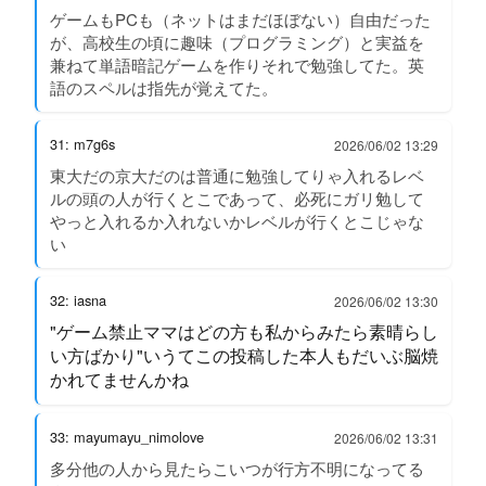
ゲームもPCも（ネットはまだほぼない）自由だった
が、高校生の頃に趣味（プログラミング）と実益を
兼ねて単語暗記ゲームを作りそれで勉強してた。英
語のスペルは指先が覚えてた。
31: m7g6s
2026/06/02 13:29
東大だの京大だのは普通に勉強してりゃ入れるレベ
ルの頭の人が行くとこであって、必死にガリ勉して
やっと入れるか入れないかレベルが行くとこじゃな
い
32: iasna
2026/06/02 13:30
"ゲーム禁止ママはどの方も私からみたら素晴らし
い方ばかり"いうてこの投稿した本人もだいぶ脳焼
かれてませんかね
33: mayumayu_nimolove
2026/06/02 13:31
多分他の人から見たらこいつが行方不明になってる