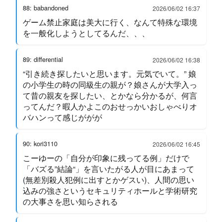
88: babandoned
2026/06/02 16:37
ゲーム禁止家庭は美大に行く、なんて特殊な環境
を一般化しようとしてるんだ、、、
89: differential
2026/06/02 16:38
“引き続き探したいと思います。元気でいて。” 娘
の小学生の時の同級生の親が？娘さんが大学入っ
て昔の親友を探したい、とかなら分かるが、何言
ってんだ？暇人かよこのおせっかいおしゃべりオ
バハンって感じががが
90: kori3110
2026/06/02 16:45
こーゆーの「自分が印象に残ってる例」だけで
「バズる”結論“」を言いたがる人が目にあまって
(無差別殺人犯例に出すとかゲスい)、人間の思い
込みの強さというセキュリティホールと学術研究
の大事さを思い知らされる