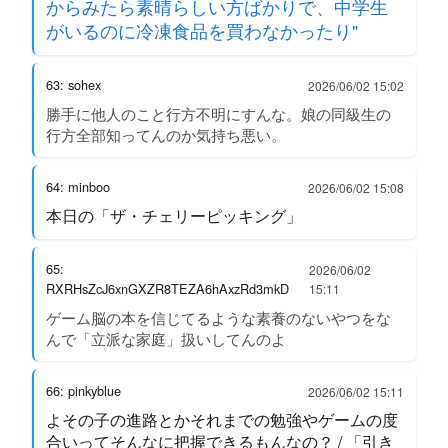
からみたら素晴らしい方ばかりで、中学生
がいるのに冷凍食品を買わなかったり"
63: sohex
2026/06/02 15:02
勝手に他人のこと行方不明にすんな。娘の同級生の
行方全部知ってんのか気持ち悪い。
64: minboo
2026/06/02 15:08
本日の「ザ・チェリーピッキング」
65:
2026/06/02
RXRHsZcJ6xnGXZR8TEZA6hAxzRd3mkD
15:11
ゲーム脳の本を信じてるような素養のないやつをな
んで「立派な家庭」扱いしてんのよ
66: pinkyblue
2026/06/02 15:11
よその子の進路とかそれまでの勉強やゲームの度
合いってそんなに把握できるもんなの？ / 「引き