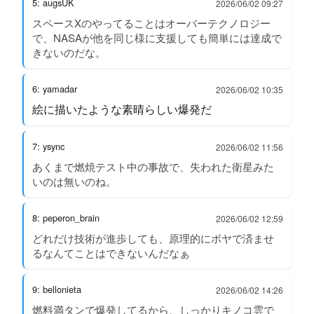
5: augsUK
2026/06/02 09:27
スペースXのやってることはオーバーテクノロジー
で、NASAが他を同じ様に支援しても簡単には達成で
きないのだな。
6: yamadar
2026/06/02 10:35
絵に描いたような素晴らしい爆発だ
7: ysync
2026/06/02 11:56
あくまで燃焼テスト中の事故で、失われた衛星みた
いのは無いのね。
8: peperon_brain
2026/06/02 12:59
どれだけ技術が進歩しても、原理的にボヤで済ませ
るなんてことはできないんだなぁ
9: bellonieta
2026/06/02 14:26
燃料満タンで爆発してるから、しっかりキノコ雲で