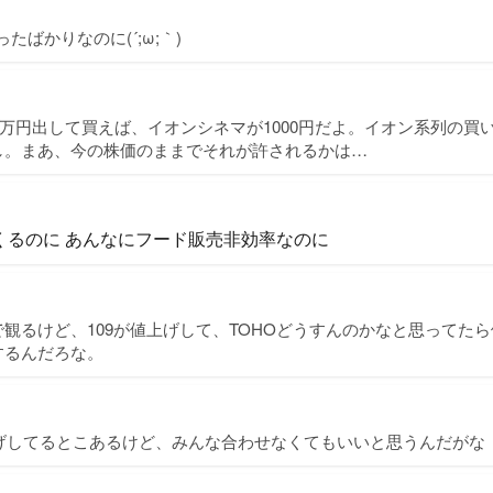
ったばかりなのに(´;ω;｀)
13万円出して買えば、イオンシネマが1000円だよ。イオン系列の買
し。まあ、今の株価のままでそれが許されるかは…
くるのに あんなにフード販売非効率なのに
観るけど、109が値上げして、TOHOどうすんのかなと思ってた
するんだろな。
上げしてるとこあるけど、みんな合わせなくてもいいと思うんだがな