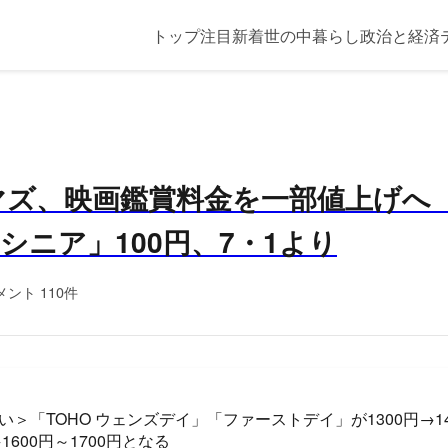
トップ
注目
新着
世の中
暮らし
政治と経済
ネマズ、映画鑑賞料金を一部値上げへ
「シニア」100円、7・1より
メント 110件
＞「TOHO ウェンズデイ」「ファーストデイ」が1300円→1
1600円～1700円となる