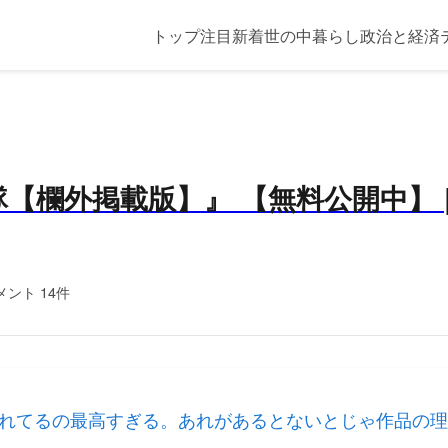
トップ
注目
新着
世の中
暮らし
政治と経済
【欄外掲載版】』 【無料公開中】 
メント 14件
れてるの最高すぎる。あれがあるとないとじゃ作品の理