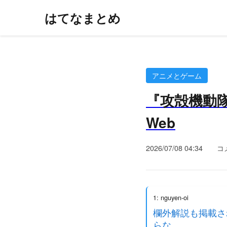
はてなまとめ
アニメとゲーム
『攻殻機動隊
Web
2026/07/08 04:34
コ
1: nguyen-oi
欄外解説も掲載さ
らな