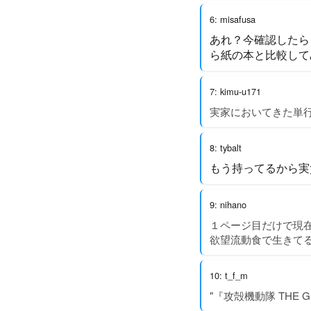
6: misafusa
あれ？今確認したら
ら紙の本と比較して
7: kimu-u171
実家においてきた単
8: tybalt
もう持ってるから実
9: nihano
１ページ目だけで現
欲望流動食で生きて
10: t_f_m
"『攻殻機動隊 THE G