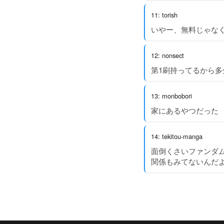
11: torish
いやー、無料じゃな
12: nonsect
第1刷持ってるから
13: monbobori
家にあるやつだった
14: tekitou-manga
面倒くさいファンダ
関係もみてないんだ