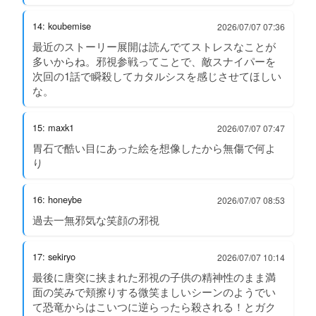
14: koubemise
2026/07/07 07:36
最近のストーリー展開は読んでてストレスなことが
多いからね。邪視参戦ってことで、敵スナイパーを
次回の1話で瞬殺してカタルシスを感じさせてほしい
な。
15: maxk1
2026/07/07 07:47
胃石で酷い目にあった絵を想像したから無傷で何よ
り
16: honeybe
2026/07/07 08:53
過去一無邪気な笑顔の邪視
17: sekiryo
2026/07/07 10:14
最後に唐突に挟まれた邪視の子供の精神性のまま満
面の笑みで頬擦りする微笑ましいシーンのようでい
て恐竜からはこいつに逆らったら殺される！とガク