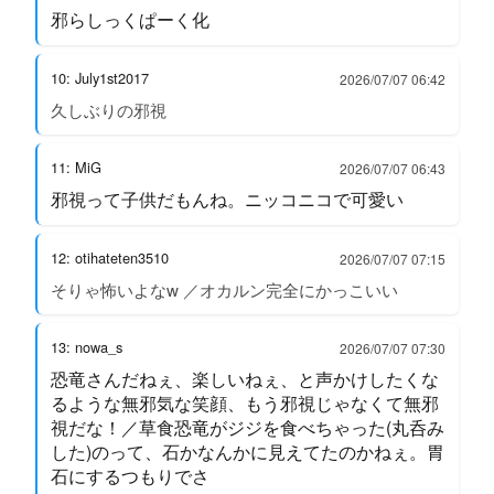
邪らしっくぱーく化
10: July1st2017
2026/07/07 06:42
久しぶりの邪視
11: MiG
2026/07/07 06:43
邪視って子供だもんね。ニッコニコで可愛い
12: otihateten3510
2026/07/07 07:15
そりゃ怖いよなw ／オカルン完全にかっこいい
13: nowa_s
2026/07/07 07:30
恐竜さんだねぇ、楽しいねぇ、と声かけしたくな
るような無邪気な笑顔、もう邪視じゃなくて無邪
視だな！／草食恐竜がジジを食べちゃった(丸呑み
した)のって、石かなんかに見えてたのかねぇ。胃
石にするつもりでさ