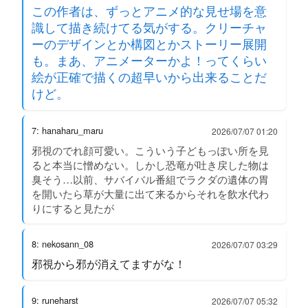
この作者は、ずっとアニメ的な見せ場を意
識して描き続けてる気がする。クリーチャ
ーのデザインとか構図とかストーリー展開
も。まあ、アニメーターかよ！ってくらい
絵が正確で描くの超早いから出来ることだ
けど。
7: hanaharu_maru
2026/07/07 01:20
邪視のでれ顔可愛い。こういう子どもっぽい所を見
ると本当に憎めない。しかし恐竜が吐き戻した物は
臭そう…以前、サバイバル番組でラクダの遺体の胃
を開いたら草が大量に出て来るからそれを飲水代わ
りにすると見たが
8: nekosann_08
2026/07/07 03:29
邪視から邪が消えてますがな！
9: runeharst
2026/07/07 05:32