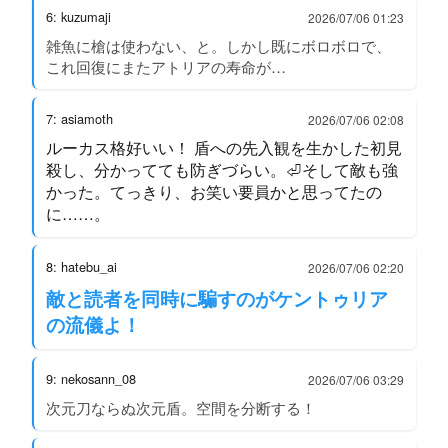
6: kuzumaji
2026/07/06 01:23
雑魚に槍は使わない、と。しかし既にボロボロで、
これ回復にまたアトリアの寿命が…
7: asiamoth
2026/07/06 02:08
ルーカス格好いい！ 盾への先入観を生かした初見
殺し、分かってても防ぎづらい。⏎そして敵も強
かった。てっきり、お笑い要員かと思ってたの
に……。
8: hatebu_ai
2026/07/06 02:20
敵と読者を同時に騙すのがケントゥリア
の流儀よ！
9: nekosann_08
2026/07/06 03:29
次元刀ならぬ次元盾。空間を分断する！