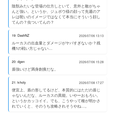
陰獣みたいな登場の仕方しといて、意外と敵がちゃ
んと強い。というか、ジュボウ様の顔って先週のア
レは呪いのイメージではなくて本当にそういう顔し
てんの？虫ついてんの？
19: DashNZ
2026/07/06 13:13
ルーカスの出血量とダメージがヤバすぎないか？残
機1の戦い方じゃない…
20: dgen
2026/07/06 15:28
盾強いけど満身創痍だな。
21: k-holy
2026/07/08 17:27
便宜上、盾の形してるけど、本質的にはただの盾じ
ゃないんだな、ルーカスの異能。いやーおもろい。
というかカッコイイ。でも、こうやって種が明かさ
れていくと、そのうち攻略されそうやね…。