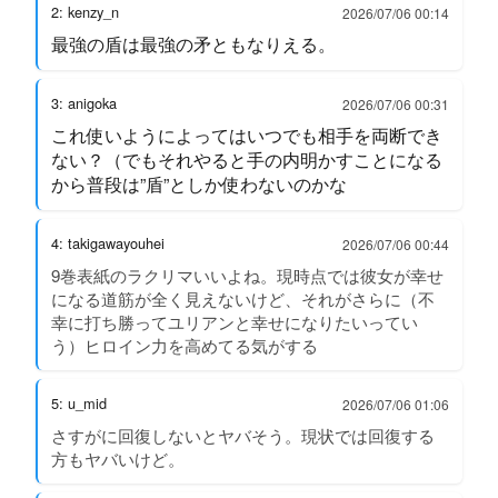
2: kenzy_n
2026/07/06 00:14
最強の盾は最強の矛ともなりえる。
3: anigoka
2026/07/06 00:31
これ使いようによってはいつでも相手を両断でき
ない？（でもそれやると手の内明かすことになる
から普段は”盾”としか使わないのかな
4: takigawayouhei
2026/07/06 00:44
9巻表紙のラクリマいいよね。現時点では彼女が幸せ
になる道筋が全く見えないけど、それがさらに（不
幸に打ち勝ってユリアンと幸せになりたいってい
う）ヒロイン力を高めてる気がする
5: u_mid
2026/07/06 01:06
さすがに回復しないとヤバそう。現状では回復する
方もヤバいけど。