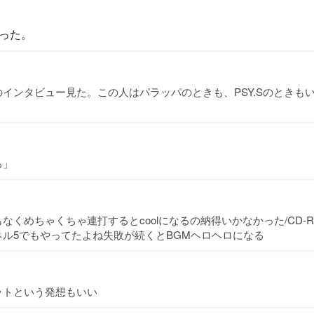
った。
インタビュー見た。この人はパラッパのときも、PSY.Sのときも
ろ」
なくめちゃくちゃ連打するとcoolになるの納得いかなかった/CD-R
ル5でもやってたよね失敗が続くとBGMヘロヘロになる
ットという発想もいい