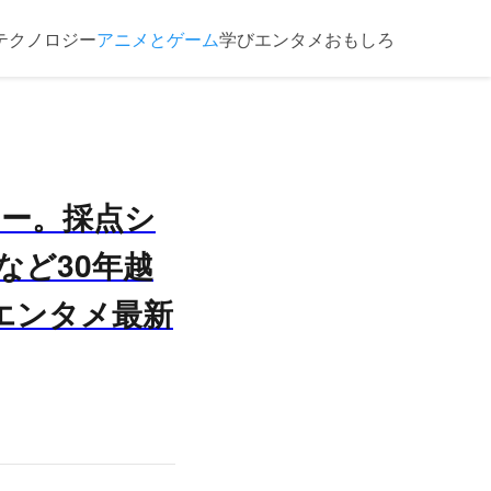
テクノロジー
アニメとゲーム
学び
エンタメ
おもしろ
ュー。採点シ
など30年越
エンタメ最新