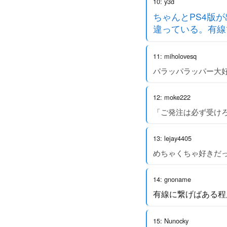
10: y3d
ちゃんとPS4版
違っている。有線
11: miholovesq
パラッパラッパー大
12: moke222
「ご発注は必ず受け
13: lejay4405
めちゃくちゃ好きだ
14: gnoname
有線に繋げばある程
15: Nunocky