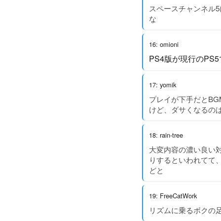
スペースチャンネル
な
16: omioni
PS4版が現行のP
17: yomik
プレイが下手だとB
けど、ダサくなるの
18: rain-tree
大変内容の濃い良い対
りするといわれてて、
どと
19: FreeCatWork
リズムに乗るボクの