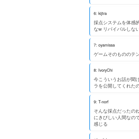
6: kijtra
採点システムを体感
なw リバイバルしな
7: oyamissa
ゲームそのもののテ
8: IvoryChi
今こういうお話が聞け
ラを公開してくれた
9: T-norf
そんな採点だったのね
にきびしい人間なの
感じる