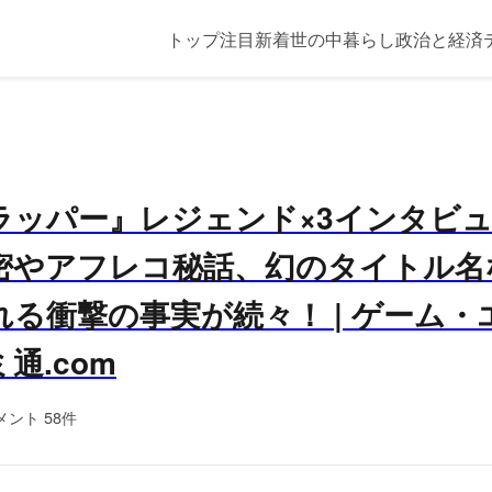
トップ
注目
新着
世の中
暮らし
政治と経済
ラッパー』レジェンド×3インタビ
密やアフレコ秘話、幻のタイトル名
る衝撃の事実が続々！ | ゲーム・
通.com
メント 58件