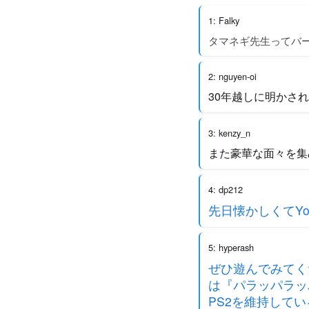
1: Falky
タマネギ先生ってバーン
2: nguyen-oi
30年越しに明かさ
3: kenzy_n
また豪華な面々を集
4: dp212
先日懐かしくてY
5: hyperash
ぜひ遊んでみてく
は『パラッパラッ
PS2を維持してい