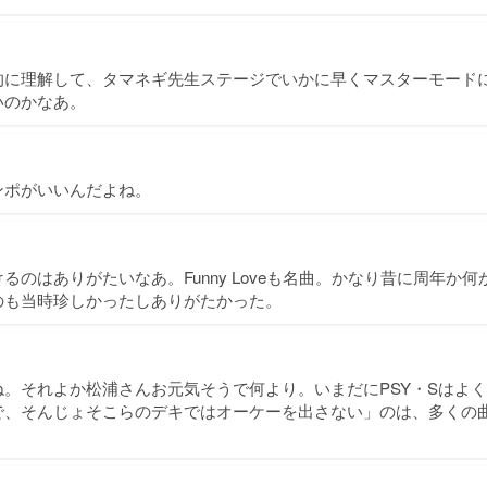
的に理解して、タマネギ先生ステージでいかに早くマスターモード
いのかなあ。
ンポがいいんだよね。
るのはありがたいなあ。Funny Loveも名曲。かなり昔に周年か
のも当時珍しかったしありがたかった。
。それよか松浦さんお元気そうで何より。いまだにPSY・Sはよ
で、そんじょそこらのデキではオーケーを出さない」のは、多くの