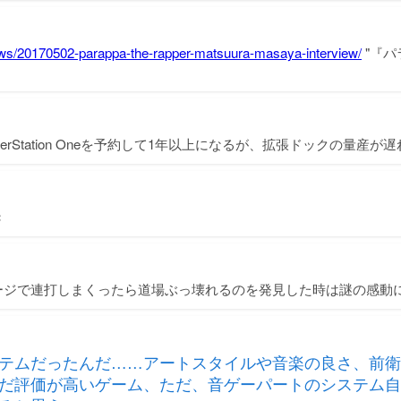
news/20170502-parappa-the-rapper-matsuura-masaya-interview/
"『パ
erStation Oneを予約して1年以上になるが、拡張ドックの量産
き
ージで連打しまくったら道場ぶっ壊れるのを発見した時は謎の感動
テムだったんだ……アートスタイルや音楽の良さ、前衛
だ評価が高いゲーム、ただ、音ゲーパートのシステム自