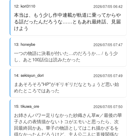
12: kori3110
2026/07/05 06:42
本当は、もう少し作中連載が軌道に乗ってからや
る話だったんだろうな……ともあれ最終話、見届
けよう
13: honeybe
2026/07/05 07:47
一つの物語に決着が付いた…のだろうか… / もう少
し、あと100話位は読みたかった
14: sekisyun_dori
2026/07/05 07:49
まあそろそろ"HP"がギリギリだなとちょうど思い始
めたところではあった
15: tikuwa_ore
2026/07/05 07:50
お姉さんパワー足りなかった紗織さん草w／最後の華
子さんの表情描かないトコがエモいと思ったら、次
回最終回かあ。華子の物語としてはこれ描かざるを
得なかったんだろうけど、主人公二人に直接関係な