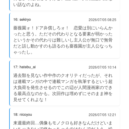
い話なのよね。
16: sekiryo
2026/07/05 08:25
薔薇園ォ！ドア弁償しろォ！ 恋愛は別にいらんか
ったと思う。ただその代わりとなる要素が弱かった
というかその代わりは難しいし主人公が無口で無骨
だと話し動かすのも語るのも薔薇園が主人公なっち
ゃったし。
17: hatebu_ai
2026/07/05 10:14
過去類を見ない作中作のクオリティだったが、それ
は連載マンガの中で連載マンガを執筆するという超
大負荷を発生させるのでこの辺が人間漫画家のでき
る最高点なのかも。次回作は埋めずにそのまま神を
見せてくれよな！
18: nicoyou
2026/07/05 12:21
来週最終回…偶像もモノクロも好きなんだけどいま
いちハネないで終わっちゃうのはなんでだよう…絵