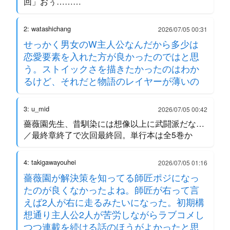
回」おぅ………
2: watashichang
2026/07/05 00:31
せっかく男女のW主人公なんだから多少は
恋愛要素を入れた方が良かったのではと思
う。ストイックさを描きたかったのはわか
るけど、それだと物語のレイヤーが薄いの
3: u_mid
2026/07/05 00:42
薔薇園先生、昔馴染には想像以上に武闘派だな…
／最終章終了で次回最終回。単行本は全5巻か
4: takigawayouhei
2026/07/05 01:16
薔薇園が解決策を知ってる師匠ポジになっ
たのが良くなかったよね。師匠が右って言
えば2人が右に走るみたいになった。初期構
想通り主人公2人が苦労しながらラブコメし
つつ連載を続ける話のほうがよかったと思