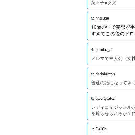
菜々子=クズ
3: nntsugu
16歳の中で妄想が
すぎてこの後のドロ
4: hatebu_ai
ノルマで主人公（女
5: dadabreton
普通の話になってき
6: qwertytalks
レディコミジャンル
を唸らせられるか？
7: DellG3