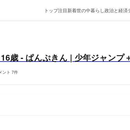
トップ
注目
新着
世の中
暮らし
政治と経済
と16歳 - ぱんぷきん | 少年ジャンプ
メント 7件