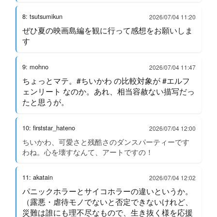
8: tsutsumikun
2026/07/04 11:20
ぜひ夏の映画島編を観に行って感想をお願いしま
す
9: mohno
2026/07/04 11:47
ちょっとマテ。#ちいかわ の比較対象が #エルフ
ェンリート なのか。あれ、相当容赦ない描写だっ
たと思うが。
10: firststar_hateno
2026/07/04 12:00
ちいかわ、可愛さと残酷さのダンスパーティーです
わね。心を壊すなんて、アートですの！
11: akatain
2026/07/04 12:02
パニックホラーとサイコホラーの違いというか。
（露悪・虐待モノでないと否定できないけれど、
災難は誰にも理不尽なもので、生き抜く様を応援