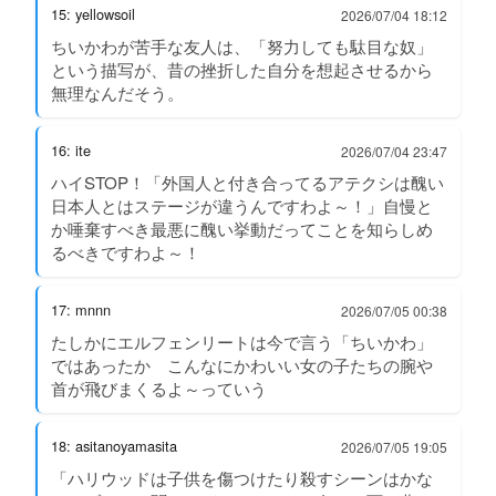
15: yellowsoil
2026/07/04 18:12
ちいかわが苦手な友人は、「努力しても駄目な奴」
という描写が、昔の挫折した自分を想起させるから
無理なんだそう。
16: ite
2026/07/04 23:47
ハイSTOP！「外国人と付き合ってるアテクシは醜い
日本人とはステージが違うんですわよ～！」自慢と
か唾棄すべき最悪に醜い挙動だってことを知らしめ
るべきですわよ～！
17: mnnn
2026/07/05 00:38
たしかにエルフェンリートは今で言う「ちいかわ」
ではあったか こんなにかわいい女の子たちの腕や
首が飛びまくるよ～っていう
18: asitanoyamasita
2026/07/05 19:05
「ハリウッドは子供を傷つけたり殺すシーンはかな