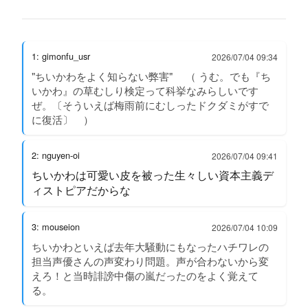
1: gimonfu_usr
2026/07/04 09:34
"ちいかわをよく知らない弊害" （ うむ。でも『ち
いかわ』の草むしり検定って科挙なみらしいです
ぜ。〔そういえば梅雨前にむしったドクダミがすで
に復活〕 ）
2: nguyen-oi
2026/07/04 09:41
ちいかわは可愛い皮を被った生々しい資本主義デ
ィストピアだからな
3: mouseion
2026/07/04 10:09
ちいかわといえば去年大騒動にもなったハチワレの
担当声優さんの声変わり問題。声が合わないから変
えろ！と当時誹謗中傷の嵐だったのをよく覚えて
る。