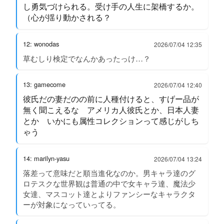
し勇気づけられる。受け手の人生に架橋するか。
（心が揺り動かされる？
12: wonodas
2026/07/04 12:35
草むしり検定でなんかあったっけ…？
13: gamecome
2026/07/04 12:40
彼氏だの妻だのの前に人種付けると、すげー品が
無く聞こえるな アメリカ人彼氏とか、日本人妻
とか いかにも属性コレクションって感じがしち
ゃう
14: marilyn-yasu
2026/07/04 13:24
落差って意味だと順当進化なのか。男キャラ達のグ
ロテスクな世界観は普通の中で女キャラ達、魔法少
女達、マスコット達とよりファンシーなキャラクタ
ーが対象になっていってる。