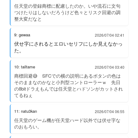
任天堂の登録商標に配慮したのか。いや流石に文句
つけたりはしないだろうけど色々とリスク回避の調
整大変だなと
9: gewaa
2026/07/04 02:41
伏せ字にされるとエロいセリフにしか見えなかっ
た。
10: tailtame
2026/07/04 03:40
商標回避😅 SFCでの横の説明にあるボタンの色は
そのままなのかなと小判型コントローラーｗ 先日
の8bitドラえもんでは任天堂とハドソンがカットされ
てるねぇ
11: natu3kan
2026/07/04 06:55
任天堂のゲーム機が任天堂ハード以外では伏せ字な
のおもろい。