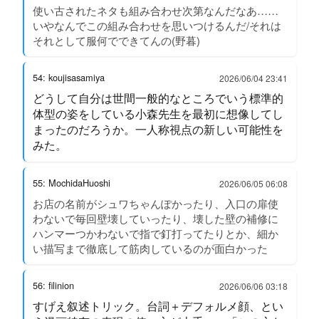
使い古されたネタも組み合わせ次第なんだなあ……
いやなんでこの組み合わせを思いつけるんだ/それは
それとして服何でできてんの(野暮)
54: koujisasamiya
2026/06/04 23:41
どうして自分は世間一般的なところでいう標準的
体型の姿をしている小森先生を最初に想像してし
まったのだろうか。一人称視点の新しい可能性を
みた。
55: MochidaHuoshi
2026/06/05 06:08
お店の名前がシュワちゃんぽかったり、入口の扉使
わないで毎回壁壊していったり、壊した壁の補修に
ハンマーつかわないで指で釘打ってたりとか、細か
い描写まで徹底して筋肉しているのが面白かった
56: filinion
2026/06/06 03:18
すげえ叙述トリック。台詞＋デフォルメ顔、とい