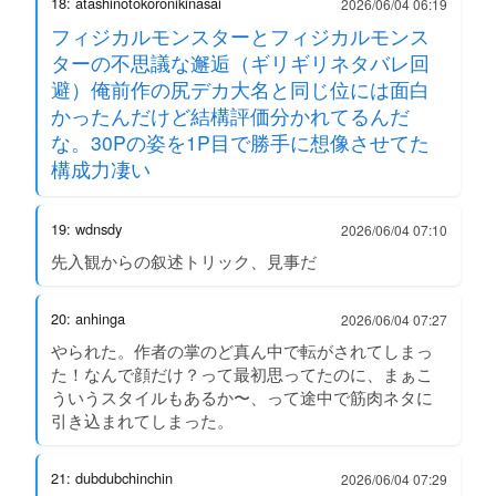
18: atashinotokoronikinasai
2026/06/04 06:19
フィジカルモンスターとフィジカルモンス
ターの不思議な邂逅（ギリギリネタバレ回
避）俺前作の尻デカ大名と同じ位には面白
かったんだけど結構評価分かれてるんだ
な。30Pの姿を1P目で勝手に想像させてた
構成力凄い
19: wdnsdy
2026/06/04 07:10
先入観からの叙述トリック、見事だ
20: anhinga
2026/06/04 07:27
やられた。作者の掌のど真ん中で転がされてしまっ
た！なんで顔だけ？って最初思ってたのに、まぁこ
ういうスタイルもあるか〜、って途中で筋肉ネタに
引き込まれてしまった。
21: dubdubchinchin
2026/06/04 07:29