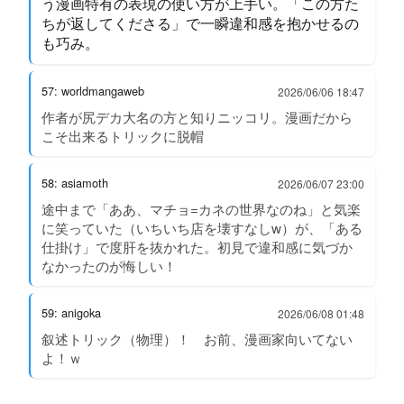
う漫画特有の表現の使い方が上手い。「この方た
ちが返してくださる」で一瞬違和感を抱かせるの
も巧み。
57: worldmangaweb
2026/06/06 18:47
作者が尻デカ大名の方と知りニッコリ。漫画だから
こそ出来るトリックに脱帽
58: asiamoth
2026/06/07 23:00
途中まで「ああ、マチョ=カネの世界なのね」と気楽
に笑っていた（いちいち店を壊すなしw）が、「ある
仕掛け」で度肝を抜かれた。初見で違和感に気づか
なかったのが悔しい！
59: anigoka
2026/06/08 01:48
叙述トリック（物理）！ お前、漫画家向いてない
よ！ｗ