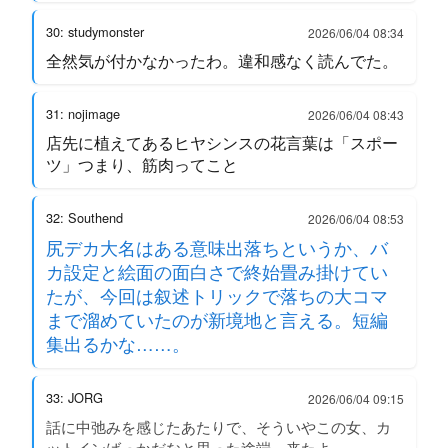
30: studymonster
2026/06/04 08:34
全然気が付かなかったわ。違和感なく読んでた。
31: nojimage
2026/06/04 08:43
店先に植えてあるヒヤシンスの花言葉は「スポー
ツ」つまり、筋肉ってこと
32: Southend
2026/06/04 08:53
尻デカ大名はある意味出落ちというか、バ
カ設定と絵面の面白さで終始畳み掛けてい
たが、今回は叙述トリックで落ちの大コマ
まで溜めていたのが新境地と言える。短編
集出るかな……。
33: JORG
2026/06/04 09:15
話に中弛みを感じたあたりで、そういやこの女、カ
ットインばっかだなと思った途端、来たよ。