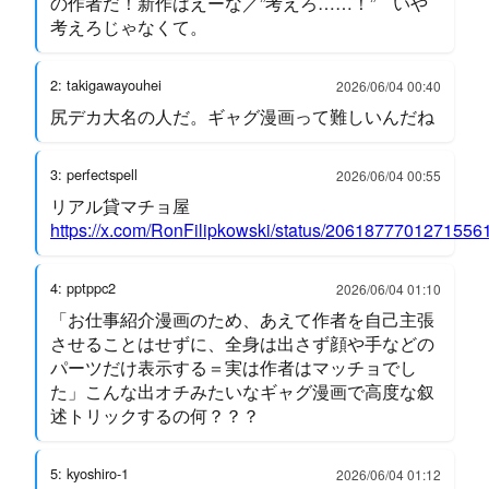
の作者だ！新作はえーな／”考えろ……！” いや
考えろじゃなくて。
2: takigawayouhei
2026/06/04 00:40
尻デカ大名の人だ。ギャグ漫画って難しいんだね
3: perfectspell
2026/06/04 00:55
リアル貸マチョ屋
https://x.com/RonFilipkowski/status/2061877701271556
4: pptppc2
2026/06/04 01:10
「お仕事紹介漫画のため、あえて作者を自己主張
させることはせずに、全身は出さず顔や手などの
パーツだけ表示する＝実は作者はマッチョでし
た」こんな出オチみたいなギャグ漫画で高度な叙
述トリックするの何？？？
5: kyoshiro-1
2026/06/04 01:12