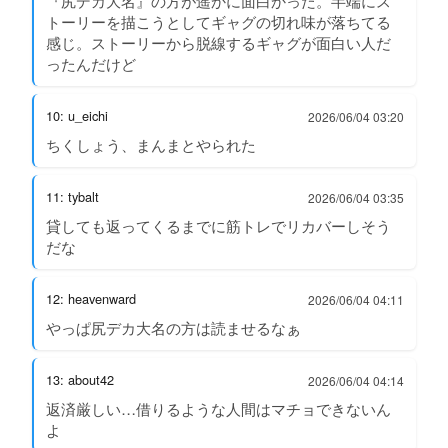
『尻デカ大名』の方が遥かに面白かった。半端にス
トーリーを描こうとしてギャグの切れ味が落ちてる
感じ。ストーリーから脱線するギャグが面白い人だ
ったんだけど
10: u_eichi
2026/06/04 03:20
ちくしょう、まんまとやられた
11: tybalt
2026/06/04 03:35
貸しても返ってくるまでに筋トレでリカバーしそう
だな
12: heavenward
2026/06/04 04:11
やっぱ尻デカ大名の方は読ませるなぁ
13: about42
2026/06/04 04:14
返済厳しい…借りるような人間はマチョできないん
よ