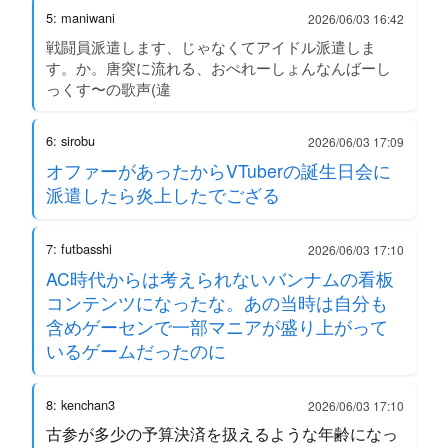
5: maniwani
2026/06/03 16:42
戦闘員派遣します、じゃなくてアイドル派遣しま
す。か。唐突に流れる、おぺれーしょんなんばーし
っくす〜の歌声(違
6: sirobu
2026/06/03 17:09
オファーがあったからVTuberの誕生日会に
派遣したら炎上したでござる
7: futbasshi
2026/06/03 17:10
AC時代からは考えられないバンナムの看板
コンテンツになったな。あの当時は自分も
含めゲーセンで一部マニアが盛り上がって
いるゲームだったのに
8: kenchan3
2026/06/03 17:10
古参が多少の予算決済を扱えるような年齢になっ